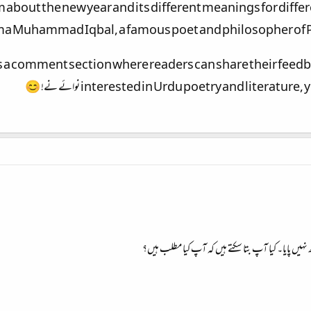
s a comment section where readers can share their feedba
interested in Urdu poetry and litera نوائے نے! 😊
یں پایا۔ کیا آپ بتا سکتے ہیں کہ آپ کیا مطلب ہیں؟