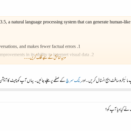
5, a natural language processing system that can generate human-like 
1. GPT-4 is smarter, can handle longer prompts and conversations, and makes fewer factual errors.
2. GPT-4 uses a much larger dataset and has significant improvements in its ability to interpret visual data.
مزید نمائش کے لیے کلک کریں۔۔۔
3. GPT-4 can understand and generate different dialects and respond to emotions expressed in the text.¹
 مائیکروسافٹ ایج انسٹال کریں ۔اور
بنگ سرچ
کے صفحے پر چلے جائیں۔ یہاں آپ کو چیٹ کا آپشن
, maintain coherence, and generate contextually relevant responses. It h
to emotions expressed in the text.³
ے کیا دیا آپ کو؟