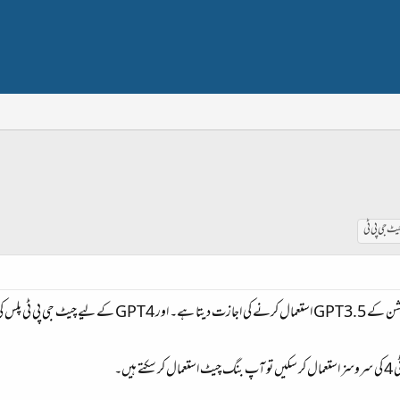
یٹ جی پی ٹی
کرپشن لینے کا کہتا ہے۔
یں۔