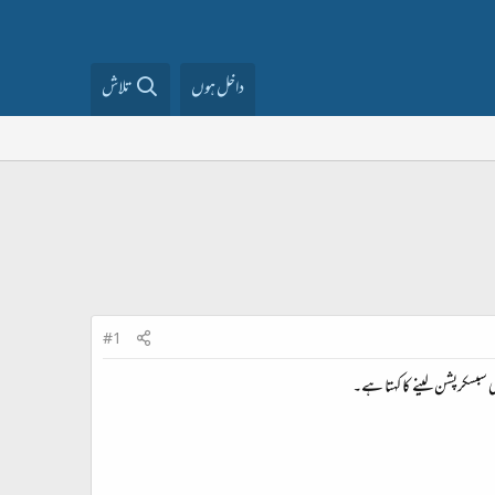
داخل ہوں
تلاش
#1