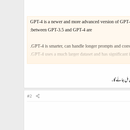
GPT-4 is a newer and more advanced version of GPT-3.
between GPT-3.5 and GPT-4 are:
 مل جائے گا۔
GPT-4 is better equipped to handle longer text passages
understand and generate different dialects and respond 
#2