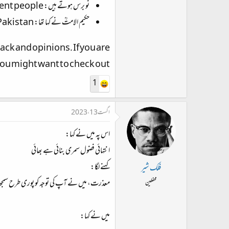
نو برس ہوتے ہیں: A poem about the new year and its different meanings for different people.
حکیم الامتؒ نے کہا تھا: A poem inspired by the words of Allama Muhammad Iqbal, a famous poet and philosopher of Pakistan.
ck and opinions. If you are
ture, you might want to check out
1
اگست 13، 2023
اس پہ میں نے کہا:
انتہائی فضول سمری بنائی ہے بھائی
کہنے لگا:
فلک شیر
معذرت، میں نے آپ کی توجہ کو پوری طرح سمجھ نہ
محفلین
میں نے کہا: