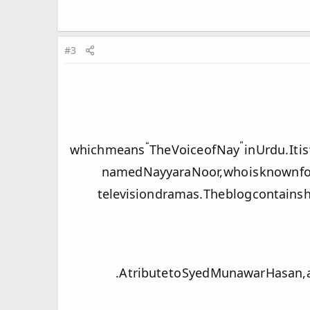
#3
which means “The Voice of Nay” in Urdu. It is written by a Pakistani poe
named Nayyara Noor, who is known fo
television dramas. The blog contains he