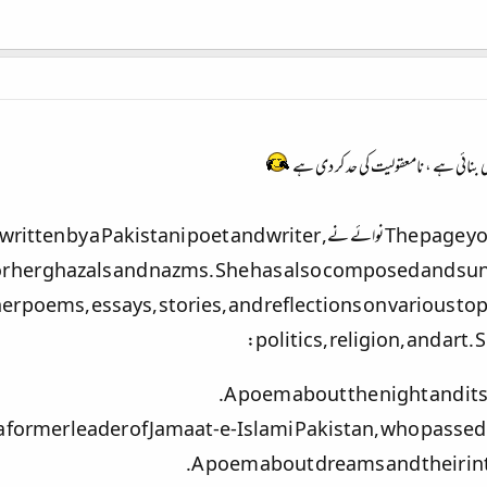
 بنائی ہے ، نامعقولیت کی حد کر دی ہے
The page you requested is a blog called نوائے نے, t and writer
r her ghazals and nazms. She has also composed and sun
r poems, essays, stories, and reflections on various topi
politics, religion, and art.