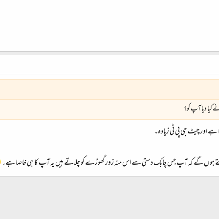
کیا دیا آپ کو؟
 ہے اور چیٹ جی پی ٹی زیادہ۔
ملتے ہوں گے کہ آپ جس چابک دستی سے اس منہ زور گھوڑے کو چلاتے ہیں یہ آپ کا ہی خاصا ہے۔
شامل کریں