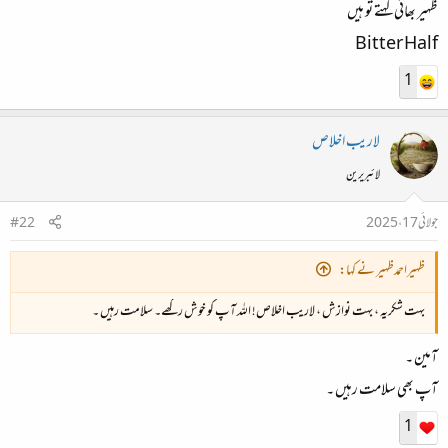
ظہیر بھائی کہتے تو ہیں
Bitter Half
1
لاريب اخلاص
لائبریرین
جولائی 17، 2025
#22
ظہیراحمدظہیر نے کہا:
بہت شکریہ ، بہت نوازش ، لاریب اخلاص! اللہ آپ کو خوش رکھے۔ سلامت رہیں ۔
آمین ۔
آپ بھی سلامت رہیں ۔
1