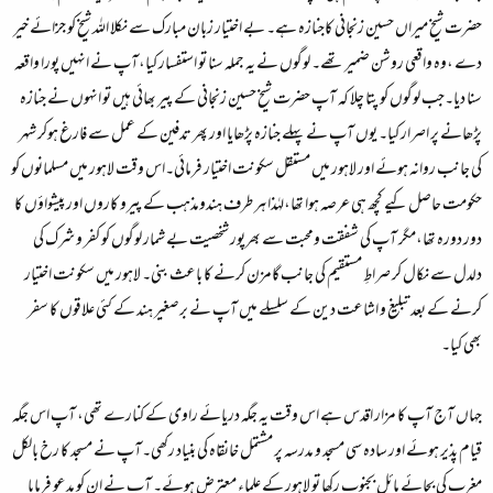
حضرت شیخ میراں حسین زنجانی کاجنازہ ہے۔ بے اختیار زبان مبارک سے نکلا اللہ شیخ کو جزائے خیر
دے ،وہ واقعی روشن ضمیر تھے۔ لوگوں نے یہ جملہ سنا تو استفسار کیا،آپ نے انہیں پورا واقعہ
سنا دیا۔جب لوگوں کو پتا چلا کہ آپ حضرت شیخ حسین زنجانی کے پیر بھائی ہیں تو انہوں نے جنازہ
پڑھانے پر اصرار کیا۔ یوں آپ نے پہلے جنازہ پڑھایا اور پھر تدفین کے عمل سے فارغ ہوکر شہر
کی جانب روانہ ہوئے اور لاہور میں مستقل سکونت اختیار فرمائی۔اس وقت لاہور میں مسلمانوں کو
حکومت حاصل کیے کچھ ہی عرصہ ہوا تھا،لہٰذا ہر طرف ہندومذہب کے پیرو کاروں اور پیشواؤں کا
دور دورہ تھا،مگر آپ کی شفقت ومحبت سے بھرپور شخصیت بے شمار لوگوں کو کفر و شرک کی
دلدل سے نکال کر صراطِ مستقیم کی جانب گامزن کرنے کا باعث بنی۔ لاہور میں سکونت اختیار
کرنے کے بعد تبلیغ و اشاعت دین کے سلسلے میں آپ نے برصغیر ہند کے کئی علاقوں کا سفر
بھی کیا۔
جہاں آج آپ کا مزار اقدس ہے اس وقت یہ جگہ دریائے راوی کے کنارے تھی، آپ اس جگہ
قیام پذیر ہوئے اور سادہ سی مسجد و مدرسہ پر مشتمل خانقاہ کی بنیاد رکھی۔آپ نے مسجد کا رخ بالکل
مغرب کی بجائے مائل بجنوب رکھا تو لاہور کے علماء معترض ہوئے۔ آپ نے ان کو مدعو فرمایا