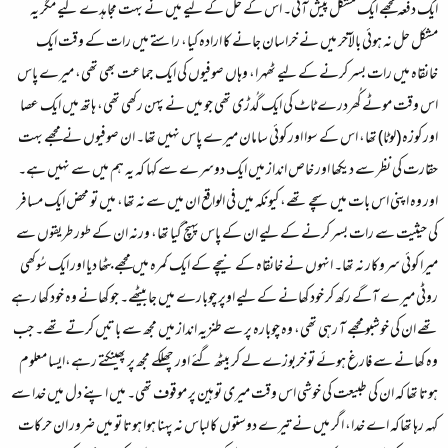
ایک دفعہ مجھے ایک مشکل پیش آئی۔ اس کے حل کے لیے میں نے بہت مجاہدے کیے مگر یہ
مشکل حل نہ ہوئی بالآخر میں نے خراسان جانے کا ارادہ کیا، راستے میں رات کے وقت ایک
خانقاہ میں رات بسر کرنے کے لیے ٹھہرا، وہاں صوفیوں کی ایک جماعت بھی تھی، میرے پاس
اس وقت موٹے کُھردرے ٹاٹ کی ایک گُدڑی تھی جو میں نے پہن رکھی تھی، ہاتھ میں ایک عصا
اور کوزہ (لوٹا) تھا، اس کے سوا اور کوئی سامان میرے پاس نہیں تھا۔ ان صوفیوں نے مجھے بہت
حقارت کی نظر سے دیکھا اور خاص انداز میں ایک دوسرے سے کہا کہ یہ ہم میں سے نہیں ہے۔
اور وہ اپنی اس بات میں سچے تھے، کیونکہ میں فی الواقع ان میں سے نہ تھا، میں تو محض ایک مسافر
کی حیثیت سے رات بسر کرنے کے لیے ان کے پاس پہنچ گیا تھا، ورنہ ان کے طور طریقوں سے
میرا کوئی سروکار نہ تھا۔ انہوں نے خانقاہ کے نیچے کے ایک کمرہ میں مجھے بٹھا دیا اور ایک سُوکھی
روٹی میرے آگے رکھ کر خود کھانے کے لیے اوپر چوبارے میں جا بیٹھے۔ جو کھانے وہ خود کھا رہے
تھے ان کی خوشبو مجھے آ رہی تھی، وہ چوبارہ پر سے طنزیہ انداز میں مجھ سے باتیں کرتے تھے۔ جب
وہ کھانے سے فارغ ہوئے تو خربوزے لے کر بیٹھ گئے اور چھلکے مجھ پر پھینکتے رہے،ایسا معلوم
ہوتا تھا کہ ان کی طبیعت کی خوشی اس وقت میری توہین پر موقوف تھی۔ میں اپنے دل میں خدا سے
کہہ رہا تھاکہ اے خدا، اگر میں نے تیرے دوستوں کا لباس نہ پہنا ہوا ہوتا تو میں ضرور ان حرکات