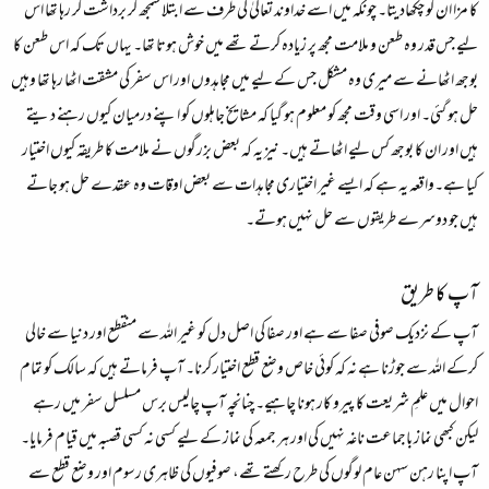
کا مزا ان کو چکھادیتا۔ چونکہ میں اسے خداوند تعالیٰ کی طرف سے ابتلا سمجھ کر برداشت کر رہا تھا اس
لیے جس قدر وہ طعن و ملامت مجھ پر زیادہ کرتے تھے میں خوش ہوتا تھا۔ یہاں تک کہ اس طعن کا
بوجھ اٹھانے سے میری وہ مشکل جس کے لیے میں مجاہدوں اور اس سفر کی مشقت اٹھا رہا تھا وہیں
حل ہو گئی۔ اور اسی وقت مجھ کو معلوم ہو گیا کہ مشایخ جاہلوں کو اپنے درمیان کیوں رہنے دیتے
ہیں اور ان کا بوجھ کس لیے اٹھاتے ہیں۔ نیز یہ کہ بعض بزرگوں نے ملامت کا طریقہ کیوں اختیار
کیا ہے۔واقعہ یہ ہے کہ ایسے غیر اختیاری مجاہدات سے بعض اوقات وہ عقدے حل ہو جاتے
ہیں جو دوسرے طریقوں سے حل نہیں ہوتے۔
آپ کا طریق
آپ کے نزدیک صوفی صفا سے ہے اور صفا کی اصل دل کو غیر اللہ سے منقطع اور دنیا سے خالی
کرکے اللہ سے جوڑنا ہے نہ کہ کوئی خاص وضع قطع اختیار کرنا۔ آپ فرماتے ہیں کہ سالک کو تمام
احوال میں علمِ شریعت کا پیرو کار ہونا چاہیے۔ چنانچہ آپ چالیس برس مسلسل سفر میں رہے
لیکن کبھی نماز باجماعت ناغہ نہیں کی اور ہر جمعہ کی نماز کے لیے کسی نہ کسی قصبہ میں قیام فرمایا۔
آپ اپنا رہن سہن عام لوگوں کی طرح رکھتے تھے، صوفیوں کی ظاہری رسوم اور وضع قطع سے