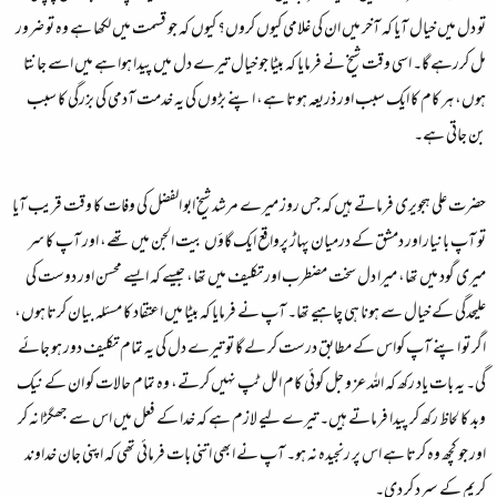
تو دل میں خیال آیا کہ آخر میں ان کی غلامی کیوں کروں؟ کیوں کہ جو قسمت میں لکھا ہے وہ تو ضرور
مل کررہے گا۔ اسی وقت شیخ نے فرمایا کہ بیٹا جو خیال تیرے دل میں پیدا ہوا ہے میں اسے جانتا
ہوں، ہر کام کا ایک سبب اور ذریعہ ہوتا ہے، اپنے بڑوں کی یہ خدمت آدمی کی بزرگی کا سبب
بن جاتی ہے۔
حضرت علی ہجویری فرماتے ہیں کہ جس روز میرے مرشد شیخ ابو الفضل کی وفات کا وقت قریب آیا
تو آپ بانیار اور دمشق کے درمیان پہاڑ پرواقع ایک گاؤں بیت الجن میں تھے، اور آپ کا سر
میری گود میں تھا، میرا دل سخت مضطرب اور تکلیف میں تھا، جیسے کہ ایسے محسن اور دوست کی
علیحدگی کے خیال سے ہونا ہی چاہیے تھا۔ آپ نے فرمایا کہ بیٹا میں اعتقاد کا مسئلہ بیان کرتا ہوں،
اگر تو اپنے آپ کواس کے مطابق درست کر لے گا تو تیرے دل کی یہ تمام تکلیف دور ہو جائے
گی۔ یہ بات یاد رکھ کہ اللہ عز و جل کوئی کام الل ٹپ نہیں کرتے، وہ تمام حالات کو ان کے نیک
وبد کا لحاظ رکھ کر پیدا فرماتے ہیں۔ تیرے لیے لازم ہے کہ خدا کے فعل میں اس سے جھگڑا نہ کر
اور جو کچھ وہ کرتا ہے اس پر رنجیدہ نہ ہو۔ آپ نے ابھی اتنی بات فرمائی تھی کہ اپنی جان خداوند
کریم کے سپرد کر دی۔