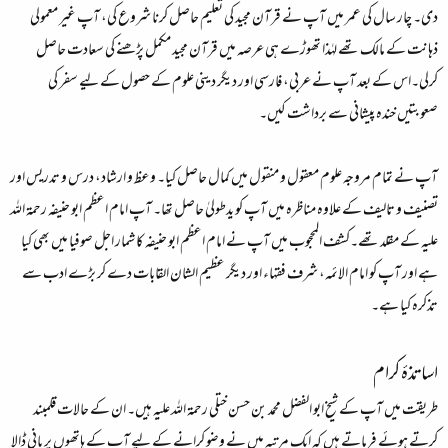
دی۔ چار سال کی عمر میں آپ نے قرآن مجید کی تعلیم حاصل کرنا شروع کی، آپ غیر معمولی
ذہانت کے مالک تھے لہٰذا تھوڑے ہی عرصہ میں قرآن مجید مکمل پڑھنے کی سعادت حاصل
کرلی۔اس کے بعد آپ نے عربی، فارسی اور دیگر دینی علوم کے حصول کے لیے سفر کی
صعوبتیں خندہ پیشانی سے برداشت کیں۔
آپ نے تمام مروجہ علوم معقول و منقول میں کمال حاصل کیا۔ وعظ و ارشاد، درس و تدریس اور
تصنیف و تالیف کے علاوہ مناظرہ میں آپ کو یدطولیٰ حاصل تھا۔ آپ امام اعظم ابو حنیفہ رحمۃ اللہ
علیہ کے مقلد تھے۔کشف المحجوب میں آپ نے امام اعظم ابو حنیفہ کا شمار اجل صوفیا میں بھی کیا
ہے اور آپ کو امام الائمہ، شرف فقہاء اور دیگر عظیم الشان القابات دے کر بڑے ادب سے
تذکرہ کیا ہے۔
اساتذۂ کرام
طریقت میں آپ کے شیخ ابو الفضل محمد بن حسن ختلی رحمۃ اللہ علیہ ہیں۔ ان کے حالات قلمبند
کرتے ہوئے فرماتے ہیں کہ ایک مرتبہ میں نے وضو کرانے کے لیے آپ کے ہاتھوں پر پانی ڈالا