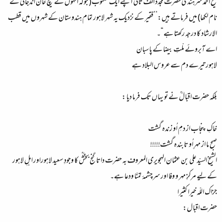
شیخ احمد سرہندی حضرت مجدد الف ثانی ؒ اپنے ایک مکتوب ( جوکہ انہوں نے قلیچ خان اندجانی کے
نام لکھا) میں فرماتے ہیں:’’فقیر کے نزدیک یہ شہر لاہور تمام ہندوستان کے شہروں میں قطب
الارشاد کا درجہ رکھتا ہے“۔
اے آبروئے ملّتِ بیضا کے پاسبان
لاہور تیرے دم سے عروس البلاد ہے
بلکہ حضرت اقبالؒ نے تو یہاں تک فرما دیا :
خاکِ پنجاب از دمِ اُو زندہ گشت
صبح ما از مہرِ اُو تابندہ گشت!!!!!
الشیخ السیّد علی بن عثمان الہجویری المعروف بہ حضرت داتا گنج بخشؒؒ کا وجودِ سعید لاہوراور اہلِ لاہور
کے لیے مرکزِ مہر و وفا اور سرچشمۂ تمنّا ودعا ہے۔
جزاک اللّہ خیرا کثیرا
حضرت اقبال: