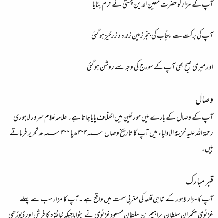
آپ کے مزار کو حضرت معین الدین چشتی نے حرم بنایا
آپ کی برکت سے پنجاب کی بنجر زمین زندہ و زرخیز ہو گئی
اور میری صبح بھی آپ کے سورج کی وجہ سے روشن ہو گئی
وصال
آپ کے وصال کے بارے میں مورخین میں اختلاف پایا جاتا ہے۔ علامہ غلام سرور لاہوری
رحمۃ اللہ علیہ خزینۃ الاولیاء میں آپ کا تاریخ وصال ۴۶۴؁ھ یا ۴۶۶ ؁ھ تحریر فرماتے
ہیں۔
قبر مبارک
آپ کا مزار لاہور کے شاہی قلعہ کی مغربی سمت میں واقع ہے ۔آپ کا مزار سب سے پہلے
غزنوی حکمران سلطان ابراہیم بن سلطان مسعود غزنوی نے بنوایا جبکہ خانقاہ کا فرش اور ڈیوڑھی