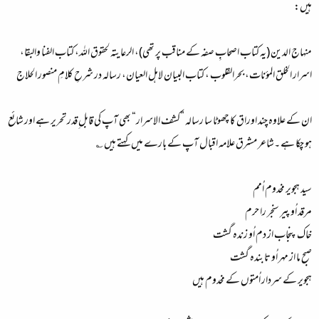
ہیں:
منہاج الدین (یہ کتاب اصحابِ صفہ کے مناقب پر تھی)، الرعایتہ لحقوق اللہ، کتاب الفنا والبقا،
اسرار الخلق المؤنات، بحرالقلوب ، کتاب البیان لاہل العیان، رسالہ در شرحِ کلامِ منصور الحلاج
ان کے علاوہ چند اوراق کا چھوٹا سا رسالہ ”کشف الاسرار“ بھی آپ کی قابل ِقدر تحریر ہے اور شائع
ہو چکا ہے ۔شاعر مشرق علامہ اقبال آپ کے بارے میں کہتے ہیں ؎
سید ہجویر مخدوم اُمم
مرقد اُو پیر سنجر را حرم
خاک پنجاب از دم اُو زندہ گشت
صبح ما از مہر اُو تابندہ گشت
ہجویر کے سردار اُمتوں کے مخدوم ہیں