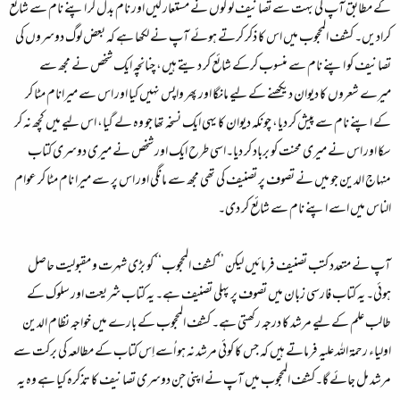
کے مطابق آپ کی بہت سے تصانیف لوگوں نے مستعار لیں اور نام بدل کر اپنے نام سے شائع
کرادیں۔ کشف المحجوب میں اس کا ذکر کرتے ہوئے آپ نے لکھا ہے کہ بعض لوگ دوسروں کی
تصانیف کو اپنے نام سے منسوب کرکے شائع کر دیتے ہیں، چنانچہ ایک شخص نے مجھ سے
میرے شعروں کا دیوان دیکھنے کے لیے مانگا اور پھر واپس نہیں کیا اور اس سے میرانام مٹا کر
کے اپنے نام سے پیش کر دیا، چونکہ دیوان کا یہی ایک نسخہ تھا جو وہ لے گیا، اس لیے میں کچھ نہ کر
سکا اور اس نے میری محنت کو برباد کر دیا۔اسی طرح ایک اور شخص نے میری دوسری کتاب
منہاج الدین جو میں نے تصوف پر تصنیف کی تھی مجھ سے مانگی اور اس پر سے میرا نام مٹا کر عوام
الناس میں اسے اپنے نام سے شائع کر دی۔
آپ نے متعدد کتب تصنیف فرمائیں لیکن ’’ کشف المحجوب‘‘ کو بڑی شہرت و مقبولیت حاصل
ہوئی۔ یہ کتاب فارسی زبان میں تصوف پر پہلی تصنیف ہے۔ یہ کتاب شریعت اور سلوک کے
طالب علم کے لیے مرشد کا درجہ رکھتی ہے۔ کشف المحجوب کے بارے میں خواجہ نظام الدین
اولیاء رحمۃ اللہ علیہ فرماتے ہیں کہ جس کا کوئی مرشد نہ ہو اُسے اِس کتاب کے مطالعہ کی برکت سے
مرشد مل جائے گا۔کشف المحجوب میں آپ نے اپنی جن دوسری تصانیف کا تذکرہ کیا ہے وہ یہ