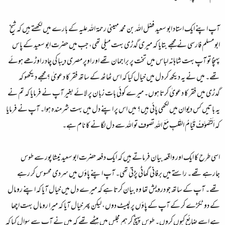
آپ اپنے ایک استاد ابو سعید فضل اللہ بن محمد مہینی رحمۃ اللہ علیہ کے بارے میں لکھتے ہیں کہ شیخ
ابو مسلم فارسی نے مجھے بتایا کہ میری گدڑی بہت میلی تھی، جب میں حضرت ابو سعید کے پاس
پہنچا تو آپ بہت شاہانہ لباس میں تخت پر براجمان تھے اور اوپر مصری دیبا کی چادر اوڑھے ہوئے
تھے۔ میں نے یہ دیکھ کر دل میں خیال کیا کہ اس ٹھاٹھ کے ساتھ فقر کا دعویٰ ؟ مجھے دیکھو کہ
گدڑی میں فقر کا دعویٰ کرتا ہوں۔ میرے کوئی بات زبان پر لائے بغیر آپ نے فرمایا کہ تم نے
یہ باتیں کس دیوان میں لکھی پائی ہیں؟ میں اس پر اپنے دل میں بہت شرمندہ ہوا۔ آپ نے فرمایا
کہ اَلَتّصَوَّفُ قَیَامُ القَلبِ مَعَ اللہِ تصوف تو اللہ سے دل لگانے کا نام ہے۔
اسی طرح کا ایک اور واقعہ بیان فرماتے ہیں کہ ایک دفعہ حضرت ابو سعید نیشا پور سے طوس
جارہے تھے۔ راستے میں برفانی گھاٹی پڑتی تھی۔ آپ اپنے پاؤں میں سردی محسوس کر رہے
تھے۔ آپ کے ساتھ جو درویش تھا وہ بیان کرتا ہے کہ میرے دل میں خیال آیا کہ اپنے رومال
کے دو ٹکڑے کر کے آپ کے پاؤں پر لپیٹ دوں، لیکن پھر خیال آیا کہ میرا رومال بہت اچھا
ہے اسے ضائع کیوں کروں۔ طوس پہنچ کر ہم مجلس میں بیٹھے تھے کہ میں نے آپ سے سوال کیا کہ