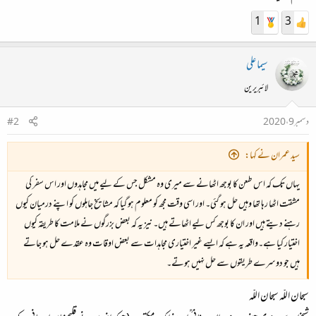
1
3
سیما علی
لائبریرین
دسمبر 9، 2020
#2
سید عمران نے کہا:
یہاں تک کہ اس طعن کا بوجھ اٹھانے سے میری وہ مشکل جس کے لیے میں مجاہدوں اور اس سفر کی
مشقت اٹھا رہا تھا وہیں حل ہو گئی۔ اور اسی وقت مجھ کو معلوم ہو گیا کہ مشایخ جاہلوں کو اپنے درمیان کیوں
رہنے دیتے ہیں اور ان کا بوجھ کس لیے اٹھاتے ہیں۔ نیز یہ کہ بعض بزرگوں نے ملامت کا طریقہ کیوں
اختیار کیا ہے۔واقعہ یہ ہے کہ ایسے غیر اختیاری مجاہدات سے بعض اوقات وہ عقدے حل ہو جاتے
ہیں جو دوسرے طریقوں سے حل نہیں ہوتے۔
سبحان اللّہ سبحان اللّہ