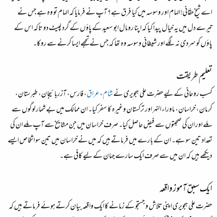
اے شیخ حقّانی! الہام اور وسوسہ میں کیا فرق ہے؟ آپ نے فرمایا کہ الہام تو وہ ہے جس نے
تیرے دل میں یہ خیال پیدا کیا کہ اپنا رومال ابو سعید کے پاؤں کے گرد لپیٹ دو تاکہ اس کے
پاؤں کو سردی نہ لگے اور شیطانی وسوسہ وہ تھا کہ جس نے تجھے ایسا کرنے سے روکا۔
تعلیم طریقت
کسب روحانی کے لیے حضرت علی ہجویری نے
شام
،
عراق
، فارس، آزربائیجان، طبرستان،
کرمان، خراسان، ماوراء النہر اور ترکستان وغیرہ کا سفر کیا۔ ان ممالک میں بے شمار لوگوں سے
ملے اور ان کی صحبتوں سے فیض حاصل کیا۔ صرف خراسان میں جن مشایخ سے آپ ملے ان کی
تعداد تین سو ہے۔ ان کے بارے میں فرماتے ہیں کہ میں نے خراسان میں تین سو اشخاص ایسے
دیکھے ہیں کہ ان میں سے صرف ایک سارے جہان کے لیے کافی ہے۔
ایک سبق آموز واقعہ
حضرت علی ہجویری اپنی تلاش و جستجو کے زمانے کا ایک واقعہ بیان کرتے ہوئے فرماتے ہیں کہ