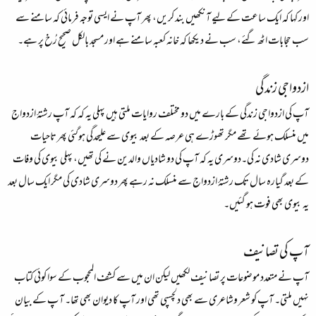
اور کہا کہ ایک ساعت کے لیے آنکھیں بند کریں، پھر آپ نے ایسی توجہ فرمائی کہ سامنے سے
سب حجابات اٹھ گئے، سب نے دیکھا کہ خانہ کعبہ سامنے ہے اور مسجد بالکل صحیح رُخ پر ہے۔
ازدواجی زندگی
آپ کی ازدواجی زندگی کے بارے میں دو مختلف روایات ملتی ہیں پہلی یہ کہ کہ آپ رشتۂ ازدواج
میں منسلک ہوئے تھے مگر تھوڑے ہی عرصہ کے بعد بیوی سے علیحدگی ہوگئی پھر تاحیات
دوسری شادی نہ کی۔دوسری یہ کہ آپ کی دو شادیاں والدین نے کی تھیں، پہلی بیوی کی وفات
کے بعد گیارہ سال تک رشتۂ ازدواج سے منسلک نہ رہے پھر دوسری شادی کی مگر ایک سال بعد
یہ بیوی بھی فوت ہو گئیں۔
آپ کی تصانیف
آپ نے متعدد موضوعات پر تصانیف لکھیں لیکن ان میں سے کشف المحجوب کے سوا کوئی کتاب
نہیں ملتی۔ آپ کو شعر وشاعری سے بھی دلچسپی تھی اور آپ کا دیوان بھی تھا۔ آ پ کے بیان