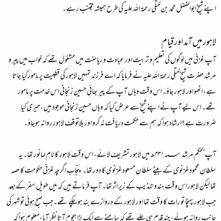
اپنے شیخ ابوالفضل محمد بن ختلی رحمۃ اللہ علیہ کی طرح ہمیشہ مجتنب رہے۔
لاہور میں آمد اور قیام
آپ غزنی میں لوگوں کی تعلیم و تربیت اور عبادت و ریاضت میں مشغول تھے کہ خواب میں پیر و
مرشد حضرت شیخ ختلی رحمۃ اللہ علیہ نے فرمایا کہ اے فرزند تمہیں لاہور کی قطبیت پر مامور کیا جاتا
ہے، اٹھو اور لاہور جاؤ۔ اس وقت وہاں آپ کے پیر بھائی حسین زنجانی اس خدمت پر مامور
تھے۔ اس لیے آپ نے اپنے شیخ سے عرض کیا کہ وہاں حسین زنجانی موجود ہیں، میری کیا
ضرورت ہے؟ارشاد ہوا کہ ہم سے حکمت دریافت نہ کرو اور بلاتوقف لاہور روانہ ہوجاؤ۔
آپ بحکم مرشد ۴۳۱؁ھ میں لاہور تشریف لائے، اس وقت لاہور کا نام لہانور تھا۔ یہ
سلطان محمود غزنوی کے بیٹے سلطان مسعود غزنوی کا دور تھا۔ پنجاب اگرچہ غزنی حکومت کا حصہ
تھا لیکن لاہور اس وقت ہندو تہذیب کے زیر اثر تھا۔ آپ فرماتے ہیں کہ میں طویل سفر کے بعد
جب لاہور پہنچا تو رات کا وقت تھا اور لاہور کے دروازے بند ہوچکے تھے۔جب صبح ہوئی تو شہر کی
جانب روانہ ہوئے، چند قدم ہی چلے تھے کہ سامنے سے ایک بڑا ہجوم آتا نظر آیا،معلوم ہوا کہ