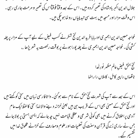
جلال الدین اکبر بادشاہ کی تعمیر کردہ ہیں۔ اس کے بعد وقتاً فوقتاًاس کی تعمیر و مرمت جاری رہی ۔
اس وقت مزار اور مسجد میں بہت سی تبدیلیاں رونما ہو چکی ہیں۔
خواجہ معین الدین اجمیری اور بابا فرید الدین گنج شکر نے کسب فیض کے لیے آپ کے مزار پر چلہ
کشی کی۔ خواجہ معین الدین اجمیری نے چلہ پورا ہونے پر بوقت رخصت یہ شعر پڑھا ؎
گنج بخش فیضِ عالم مظہر نورِ خُدا
ناقصاں را پیرِ کامل، کاملاں را رہنما
اس کے بعد سے آپ کی شہرت گنج بخش کے نام سے ہوگئی۔داتا فارسی زبان میں سخی کو کہتے ہیں
اور گنج بخش کے معنی بھی اس کے قریب ہی ہیں یعنی خزانہ دینے والا لہٰذا سخی کا لفظ ایک عام
آدمی پر اطلاق کرنے میں بھی کوئی شرعی و عقلی قباحت نہیں چہ جائے کہ ایسی ہستی پر بولا جائے
جس نے ساری زندگی قرآن وسنت کی تعلیمات اور علوم ومعارف کے خزانے مخلوق خدا میں
تقسیم کیے۔