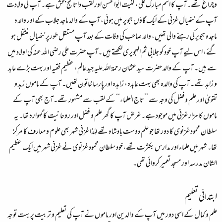
وچراغ تھے۔آپ کا اسم مبارک علی، کنیت ابُوالحسن اور لقب داتا گنج بخش ہے۔ آپ کی ولادت
آپ کے ننھیال غزنی کے ایک گاؤں ہجویر میں ہوئی، آپ کے والد ماجد جلاب کے اور والدہ
ماجدہ ہجویر کی رہنے والی تھیں، والد صاحب کی وفات کے بعد آپ مستقل طورپر ننھیال منتقل ہو
گئے، اس لیے آپ خود کو جلابی ثم الہجویری لکھتے ہیں ۔آپ حضرت علی رضی اللہ عنہ کی اولاد میں
سے ہیں۔ آپ کے والد حضرت سید عثمان رحمۃ اللہ علیہ جید عالم، عظیم فقیہ اور بہت بڑے عابد
و زاہد تھے۔ آپ کی والدہ بھی بہت عابدہ، زاہدہ اور پارسا خاتون تھیں۔ آپ کے ماموں زہد و
تقویٰ اور علم وفضل کی وجہ سے ’’تاج العلماء‘‘ کے لقب سے مشہور تھے۔آج بھی آپ کے
ماموں کا مزار غزنی میں موجود ہے۔ غرض آپ کا گھر علم و فضل اور روحانیت کا گہوارہ تھا۔ یہ
سلطان محمود غزنوی کا دور تھا جو علم دوست بادشاہ تھے لہٰذا غزنی شہر بھی علوم و معارف کا مرکز
تھا۔ شہر میں علماء اور مدارس بکثرت تھے،خود سلطان محمود غزنوی نے غزنی شہر میں ایک عظیم
الشان مدرسہ اور مسجد تعمیر کروائی تھی۔
ابتدائی تعلیم
علم و کمال کے اسی دور میں آپ کے والدین اور ماموں نے آپ کی تعلیم و تربیت پر بہت توجہ