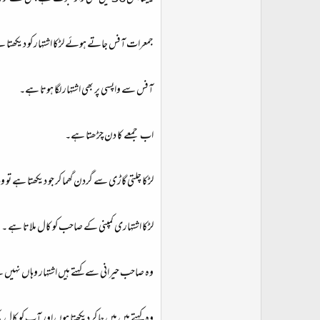
جمعرات آفس جاتے ہوئے لڑکا اشتہار کو دیکھتا 
آفس سے واپسی پر بھی اشتہار لگا ہوتا ہے۔
اب جمعے کا دن چڑھتا ہے۔
لڑکا چلتی گاڑی سے گردن گھما کر جو دیکھتا ہے ت
لڑکا اشتہاری کمپنی کے صاحب کو کال ملاتا ہے ۔
وہ صاحب حیرانی سے کہتے ہیں اشتہار وہاں نہیں
وہ کہتے ہیں میں جا کر دیکھتا ہوں اور آپ کو کال