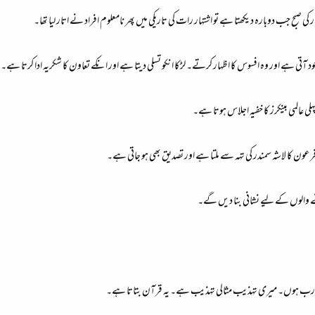
کی صبح جب دوبارہ دیکھتا ہے تو اشتہار رات کی تاریکی میں پھر نامعلوم افراد نے اتار لیا تھا۔
 ہے اور وہ افسوس کا اظہار کرتے۔ لڑکا انکو تسلی دیتا ہے اور انکے تعاون کا شکریہ ادا کرتا ہے۔
 والوں کے لیے نشانی بنا دیں گے۔
سے بڑا رب ہوں۔ میری تہذیب مثالی تہذیب ہے۔ یہ قرآن بتاتا ہے۔