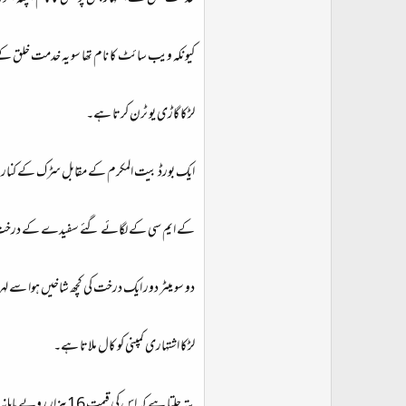
کیونکہ ویب سائٹ کا نام تھا سو یہ خدمت خلق ک
لڑکا گاڑی یو ٹرن کرتا ہے۔
ایک بورڈ بیت المکرم کے مقابل سڑک کے کنارے
کے ایم سی کے لگائے گئے سفیدے کے درخت 
دو سو میٹر دور ایک درخت کی کچھ شاخیں ہوا سے لہ
لڑکا اشتہاری کمپنی کو کال ملاتا ہے۔
پتہ چلتا ہے کہ اس کی قیمت 16 ہزار روپے ماہانہ ہے۔