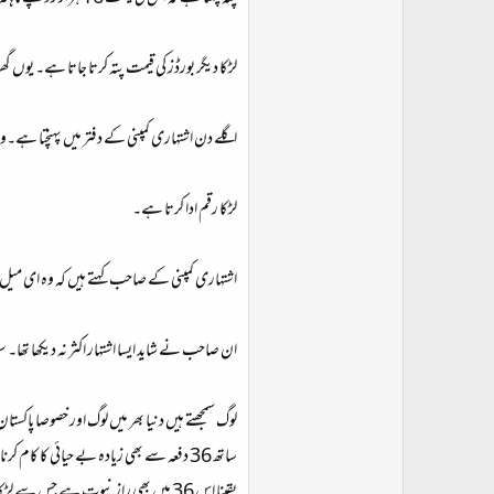
لڑکا دیگر بورڈز کی قیمت پتہ کرتا جاتا ہے۔ یوں گ
اگلے دن اشتہاری کمپنی کے دفتر میں پہنچتا ہے۔و
لڑکا رقم ادا کرتا ہے۔
اشتہاری کمپنی کے صاحب کہتے ہیں کہ وہ ای میل
ان صاحب نے شاید ایسا اشتہار اکثر نہ دیکھا تھا۔ سو
لوگ سمجھتے ہیں دنیا بھر میں لوگ اور خصوصا پاکس
یقینا اس 36 میں بھی راز نبوت ہے جس سے لڑکا واقف نہیں۔ یقینا ماں بھی راز رسالت صلی اللہ علیہ وسلم ہے جس سے لڑکا واقف نہیں۔ یقینا بدکاری میں راز پیغمبر ہے جس سے لڑکا واقف نہیں۔