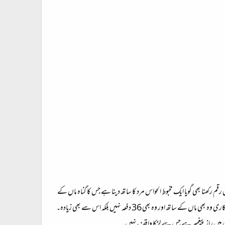
 رکھنا بھی گویا ایک مخبوط الحواس مرد کا ساتھ دینا ہے جس کا گناہ ماں کے
ساتھ 36 دفعہ سے بھی زیادہ بے حیائی کا کام کرنا ہے۔ سود رقم کا ہی لین دین ہے لیکن اس پیدا ہونے والی بے حیائی کی شدت ملاحظہ کیجیے کہ ایک تو بدکاری وہ بھی ماں کے ساتھ اور وہ بھی 36 دفعہ نہیں بلکہ اس سے بھی زیادہ۔