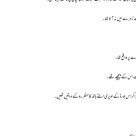
ے زمرے میں نہ آتا تھا۔
 پر واقع تھا۔
اس کے پیچھے تھے۔
را کر اس بورڈ کے اوپری الٹے ہاتھ کا منظر روکے دیتیں تھیں۔