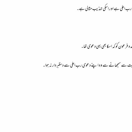
دہ فرعون کو کہ اسکا بھی یہی دعوی تھا۔
 محبت سے سمجھانے سے وہ اپنے دعوی رب اعلی سے دستبردار نہ ہوا۔