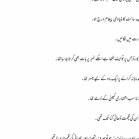
ویب سائٹ کا بنیادی پیغام درج ہو۔
ارت میں لگائیں۔
ورڈ جس پر ٹولیٹ لکھا ہے اسکے نمبر پر بات بھی کرتا جا رہا تھا۔
تارنا سب اشتہاری کمپنی کے ذمے تھا۔
 ان کی قیمت ڈھائی گنا تک تھی۔
ن یا ویب سائٹ نہ ہو تو صرف شیٹ اور چھپائی کی قیمت دینا تھی۔