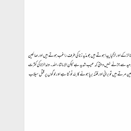
لڑکے اور لڑکیا پیدا ہوتے ہیں جو مذید زنا کی طرف راغب ہوتے ہیں اور صالحین
وحید سے جڑنے نہیں دیتی کہ عیب شدید ہے لیکن الا ماشاء اللہ۔ ولدالزنا کی کثرت
ین مرتے ہیں تو برائی اور فتنہ برپا ہونے کا بند ٹوٹتا ہے اور لوگوں پر قتل سیلاب