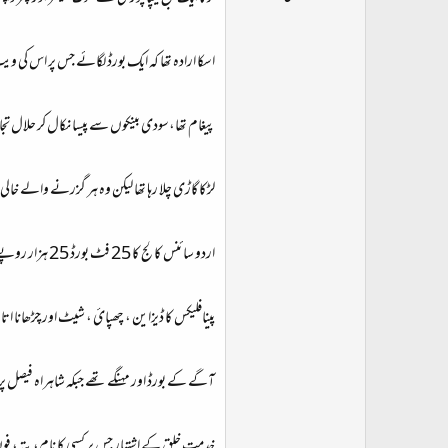
ت
د
ا
اسکا ارادہ تھا کہ ایک بورڈ لگائے جس پر اس کی 
ء
پیغام تھا،سودی بینکوں سے پیسا نکال کر حلال تج
لڑکا گاڑی چلا رہا تھا لیکن وہ ہر گزرنے والے خالی ب
اردو سائنس کالج کا 25 فٹ بورڈ 25 ہزار روپے ماہانہ کرائے پر ایک ماہ کے لیے میسر تھا۔
پینافلیکس کا ڈیزاین ، چھپائ ، شیٹ اور چڑھانا ا
آگے کے بورڈ اور مہنگے تھے جبکہ شاہراہ فیصل پر
خدمت خلق کے اشتہار جس پر کسی کا نام، پتہ، فو