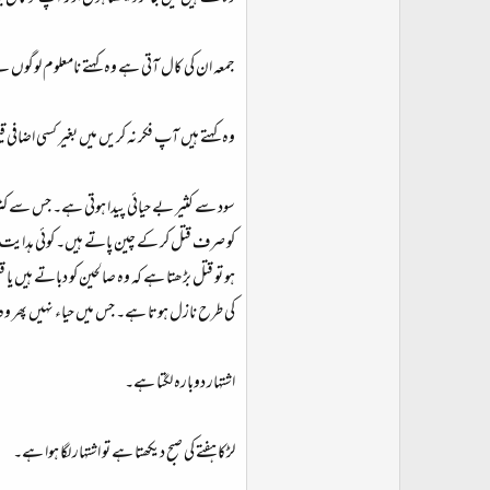
جمعہ ان کی کال آتی ہے وہ کہتے نامعلوم لوگوں نے
وہ کہتے ہیں آپ فکر نہ کریں میں بغیر کسی اضافی قی
سود سے کثیر بے حیائی پیدا ہوتی ہے۔ جس سے کثرت
کو صرف قتل کر کے چین پاتے ہیں۔ کوئی ہدایت ولد ا
ہو تو قتل بڑھتا ہے کہ وہ صالحین کو دباتے ہیں یا 
کی طرح نازل ہوتا ہے۔ جس میں حیاء نہیں پھر و
اشتہار دوبارہ لگتا ہے۔
لڑکا ہفتے کی صبح دیکھتا ہے تو اشتہار لگا ہوا ہے۔