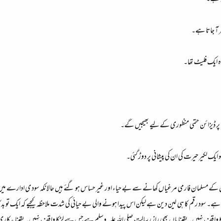
ھر آ جاتا ہے۔
ہ ایک فلیٹ تھا۔
 پر ڈیزائن حتمی منظوری کے لیے بھیجیں گے۔
 ایک لکیر حیرت کی ان کی پیشانی پر دوڑ گئی۔
تان کے مسلمان فارمی مرغیاں کھانے سے بے حیاء اور غیر حساس ہو گئے ہیں حالانکہ سود ی ادارے میں رقم