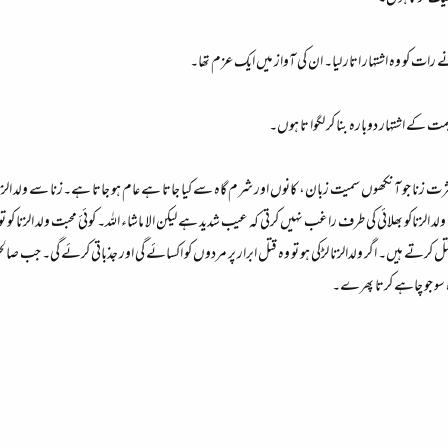
 رات کو وہ اشتہار اتار لیا۔ ان کی آواز میں ایک عزم تھا۔
مت کے اشتہار دوبارہ بنا کر لگوا تا ہوں۔
 زنا جو آنکھوں سمیت زبان، کانوں اور شرم گاہ سے کیا جاتا ہے عام ہو جاتا ہے۔زنا سے ولد الزنا 
لزناکو بھلائی کی طرف راغب نہیں کرتی کہ عیب شدید ہے لیکن الا ماشاء اللہ۔ کوئئ محبت ولد الزنا کو ت
قتل کرتے ہیں۔ اگر ولدالزنا لڑکی ہو تو وہ قتل ابرار پر مردوں کو اکسائے گی اور جذباتی کرئے گی۔ جب صالح
ہ سو جو چاہے کرتا پھرے۔