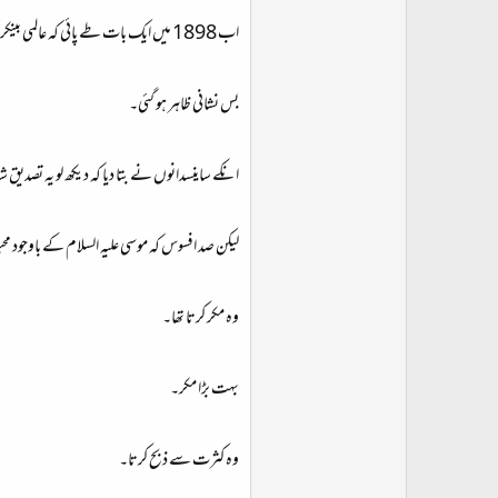
اب 1898 میں ایک بات طے پائی کہ عالمی بینکر رب اعلی ہے اور اسکی تہذیب مثالی ہے۔
بس نشانی ظاہر ہو گئی۔
انکے ساینسدانوں نے بتا دیا کہ دیکھ لو یہ تصدیق ش
لیکن صد افسوس کہ موسی علیہ السلام کے باوجود
وہ مکر کرتا تھا۔
بہت بڑا مکر۔
وہ کثرت سے ذبح کرتا۔