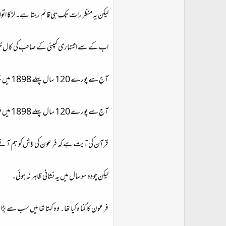
لیکن یہ منظر رات تک ہی قائم رہتا ہے۔ لڑکا اتوار 
اب کے سے اشتہاری کمپنی کے صاحب کی کال خود آتی
آج سے پورے 120 سال پہلے 1898 میں پہلی عالمی بینکرز کا خفیہ اجلاس ہوتا ہے۔
آج سے پورے 120 سال پہلے 1898 میں فرعون کا لاشہ سمندر کی تہہ سے ملتا ہے اور تصدیق بھی ہو جاتی ہے۔
قرآن کی آیت ہے کہ فرعون کی لاش کو ہم آنے
لیکن چودہ سو سال میں یہ نشانی ظاہر نہ ہوئی۔
فرعون کا گنا ہ کیا تھا۔ وہ کہتا تھا میں سب 