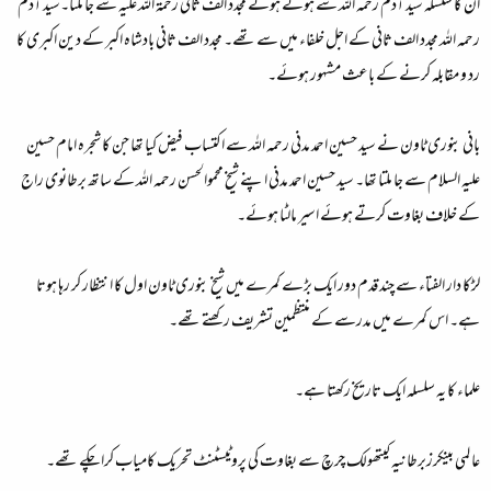
ان کا سلسلہ سید آدم رحمہ اللہ سے ہوتے ہوئے مجدد الف ثانی رحمۃ اللہ علیہ سے جا ملتا۔سید آدم
رحمہ اللہ مجدد الف ثانی کے اجل خلفاء میں سے تھے۔ مجدد الف ثانی بادشاہ اکبر کے دین اکبری کا
رد و مقابلہ کرنے کے باعث مشہور ہوئے۔
بانی بنوری ٹاون نے سید حسین احمد مدنی رحمہ اللہ سے اکتساب فیض کیا تھا جن کا شجرہ امام حسین
علیہ السلام سے جا ملتا تھا۔ سید حسین احمد مدنی اپنے شیخ محموالحسن رحمہ اللہ کے ساتھ برطانوی راج
کے خلاف بغاوت کرتے ہوئے اسیر مالٹا ہوئے۔
لڑکا دار الفتاء سے چند قدم دور ایک بڑے کمرے میں شیخ بنوری ٹاون اول کا انتظار کر رہا ہوتا
ہے۔ اس کمرے میں مدرسے کے منتظمین تشریف رکھتے تھے۔
علماء کا یہ سلسلہ ایک تاریخ رکھتا ہے۔
عا لمی بینکرزبرطانیہ کیتھولک چرچ سے بغاوت کی پروٹیسٹنٹ تحریک کامیاب کرا چکے تھے۔