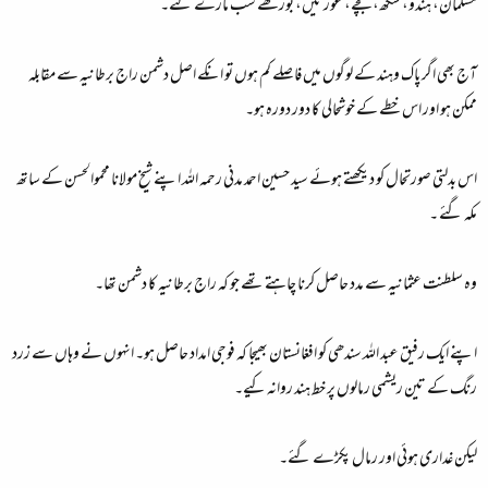
مسلمان، ہندو، سکھ، بچے، عورتیں، بوڑھے سب مارے گئے۔
آج بھی اگر پاک وہند کے لوگوں میں فاصلے کم ہوں تو انکے اصل دشمن راج برطانیہ سے مقابلہ
ممکن ہو اور اس خطے کے خوشحالی کا دور دورہ ہو۔
اس بدلتی صورتحال کو دیکھتے ہوئے سید حسین احمد مدنی رحمہ اللہ اپنے شیخ مولانا محموالحسن کے ساتھ
مکہ گئے ۔
وہ سلطنت عثمانیہ سے مدد حاصل کرنا چاہتے تھے جو کہ راج برطانیہ کا دشمن تھا۔
اپنے ایک رفیق عبد اللہ سندھی کو افغانستان بھیجا کہ فوجی امداد حاصل ہو۔ انہوں نے وہاں سے زرد
رنگ کے تین ریشمی رمالوں پر خط ہند روانہ کیے۔
لیکن غداری ہوئی اور رمال پکڑے گئے۔