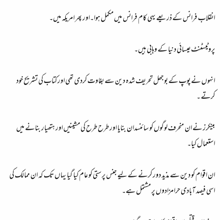
انقلاب فرانس کے ذریعے یہی کام فرانس میں مکمل ہوا۔اور پھر امریکہ میں۔
پروٹیسٹنٹ عیسائی دنیا کے وہابی ہیں۔
انہوں نے پوپ کے بوجھل تحریف شدہ دین سے بغاوت کردی تھی اور کتاب کی تشریح خود
کرتے ۔
بینکرز نے ان منحرف لوگوں کو سائنسدان بنایا اور طرح طرح کی مشینیں اور ہتھیار بنانے میں
استعمال کیا۔
ان اقوام کو دین سے مذید دور کرنے کے لیے جنس پرستی کو عام کیا گیا یہاں تک کہ ان ممالک کی
اسی فیصد آبادی حرامزادوں پر مشتمل ہے۔