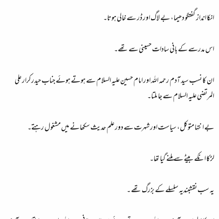
انکا انداز گفتگو دھیما، بے لاگ اور ڈر سے خالی ہوتا۔
اس مدرسے کے بانی سادات حسینی سے تھے۔
ان کا نسب سید آدم رحمہ اللہ اور امام حسین علیہ السلام سے ہوتے ہوئے جناب حیدر کرار علی
المرتضی علیہ السلام سے جا ملتا۔
بے انتہا متوکل، سیاست اور شہرت سے دور علم حدیث سکھانے میں مشغول رہتے۔
لڑکا انکے بیٹے سے ملنے گیا تھا۔
یہ سب نقشبندیہ سلسلے کے بزرگ تھے ۔