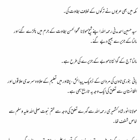
مکہ میں بھی عربوں نے ترکوں کے خلاف بغاوت کی۔
سید حسین احمد مدنی رحمہ اللہ اپنے شیخ مولانا محموالحسن بغاوت کے جرم میں پکڑے گئے اور
مالٹاکے جزیرے بھیج دیے گئے۔
مالٹا آج کے گوانتاناموبے کے جزیرے کی طرح ہے۔
بانی بنوری ٹاون کی مردان کے نزدیک پیدائش ، پشاور میں تعلیم کے علاوہ سرحدی علاقوں اور
افغانستان سے تعلق کی ایک وجہ یہ تاریخ بھی ہے۔
مولانا انور شاہ کشمیری رحمہ اللہ سےگہرے تعلق کی وجہ سے ختم نبوت صلی اللہ علیہ وسلم سے
خاص شغف تھا۔