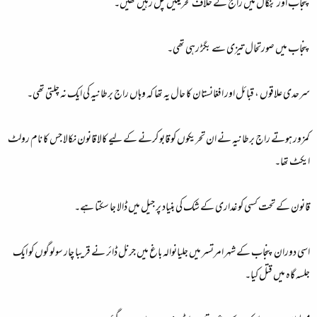
پنجاب اور بنگال میں راج کے خلاف تحریکیں چل رہیں تھیں۔
پنجاب میں صورتحال تیزی سے بگڑ رہی تھی۔
سرحدی علاقوں ، قبائل اور افغانستان کا حال یہ تھا کہ وہاں راج برطانیہ کی ایک نہ چلتی تھی۔
کمزور ہوتے راج برطانیہ نے ان تحریکوں کو قابو کرنے کے لیے کالا قانون نکالا جس کا نام رولٹ
ایکٹ تھا۔
قانون کے تحت کسی کو غداری کے شک کی بنیاد پر جیل میں ڈالا جا سکتا ہے۔
اسی دوران پنجاب کے شہر امرتسر میں جلیانوالہ باغ میں جرنل ڈائر نے قریبا چار سو لوگوں کو ایک
جلسہ گاہ میں قتل کیا۔