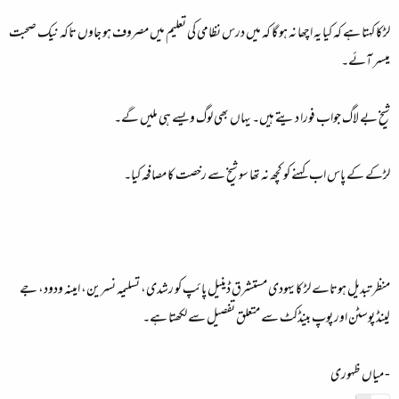
لڑکا کہتا ہے کہ کیا یہ اچھا نہ ہو گا کہ میں درس نظامی کی تعلیم میں مصروف ہو جاوں تاکہ نیک صحبت
میسر آئے۔
شیخ بے لاگ جواب فورا دیتے ہیں۔ یہاں بھی لوگ ویسے ہی ملیں گے۔
لڑکے کے پاس اب کہنے کو کچھ نہ تھا سو شیخ سے رخصت کا مصافحہ کیا۔
منظر تبدیل ہوتاے لڑ کا یہودی مستشرق ڈینیل پائپ کو رشدی، تسلیمہ نسرین، امینہ ودود، جے
لینڈ پوسٹن اور پوپ بینڈکٹ سے متعلق تفصیل سے لکھتا ہے۔
- میاں ظہوری