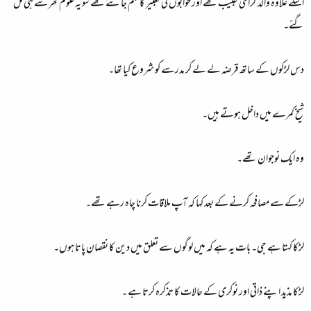
اسکے علاوہ والد گرامی طبیب تھے اور خوابوں کی تعبیر کا علم جانتے تھے سو یہ علوم گھر سے ہی مل
گئے۔
دس لڑکوں کے ساتھ قرضہ لے لے کر مدرسے کو شروع کیا تھا۔
شیخ کمرے میں داخل ہوتے ہیں۔
وہ ایک نوجوان تھے۔
لڑکے سے مصافحہ کرنے کے بعد کہا کہ آپ ملاقات کرنا چاہ رہے تھے۔
لڑکا کہتا ہے جی۔ بات یہ ہے کہ میں لوگوں سے تعلق میں دین کا نقصان پاتا ہوں۔
لڑکا مذید اپنے ذاتی اور نوکری کے حالات کا تذکرہ کرتا ہے ۔