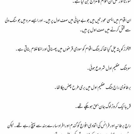
سو زنا اور قتل ان اقوام کا مزاج بن گیا ہے۔
ان اقوام میں ایسی عورتیں ہیں جو بے حیائی میں صف اول پر ہیں۔ اور ایسے مرد ہیں جو سنگ دلی
سے قتل کرنے میں صف اول پر ہیں۔
بینکرز کو پتہ چل گیا تھا کہ جنگ اقوام کو سودی قرضوں میں پھسناتی اور انکا غلام بناتی ہے۔
سو جنگ عظیم اول شروع ہوئی۔
برطانوی راج جنگ عظیم اول میں بری طرح پھنس چکا تھا۔
قریبا ایک کروڑ لوگ جان بحق ہو چکے تھے۔
راج برطانیہ اور فرانس کی اتحادی افواج کو گندم اور افراد سارے ہند سے پہنچ رہے تھے۔ لیکن