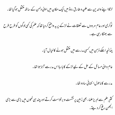
لڑکا اپنے والدین سے علحیدہ طارق روڈ میں ایک مکان میں اپنی دلہن کے ساتھ منتقل ہوگیا تھا۔
نوکری اور عام مردوں سے تعلقات نے لڑکے پر یہ واضح کر دیا تھا کہ علم کی کمی لوگوں کو طرح طرح
سے بھٹکا رہی ہے۔
چنانچہ اسکے ذہن میں کسی مدرسے میں منتقل ہونے کا خیال آیا۔
عام دینی مسائل کے حل کے لیے لڑکے کا بارہا اس مدرسے آنا ہوا تھا۔
مدرسے کا ماحول انتہائی سادہ تھا۔
کثیر علم سے لبریز علماء بھی زمین پر نشست و برخواست کرتے اور چند ہی لمحوں میں بڑی سے بڑی
الجھن رفع کر دیتے۔