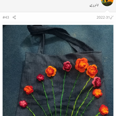
لائبریرین
مئی 31، 2022
#43