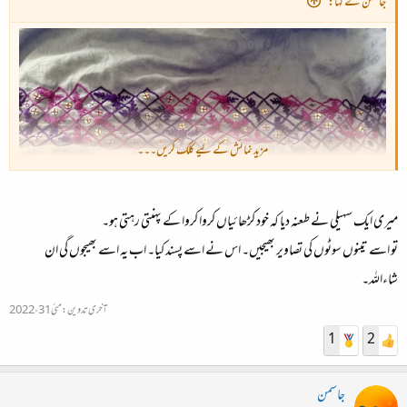
جاسمن نے کہا:
مزید نمائش کے لیے کلک کریں۔۔۔
میری ایک سہیلی نے طعنہ دیا کہ خود کڑھائیاں کروا کروا کے پہنتی رہتی ہو۔
تو اسے تینوں سوٹوں کی تصاویر بھیجیں۔ اس نے اسے پسند کیا۔ اب یہ اسے بھیجوں گی ان
شاءاللہ۔
آخری تدوین:
مئی 31، 2022
1
2
جاسمن