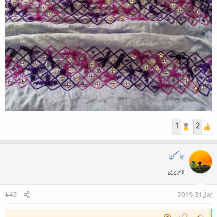
1
2
جاسمن
لائبریرین
جولائی 31، 2019
#42