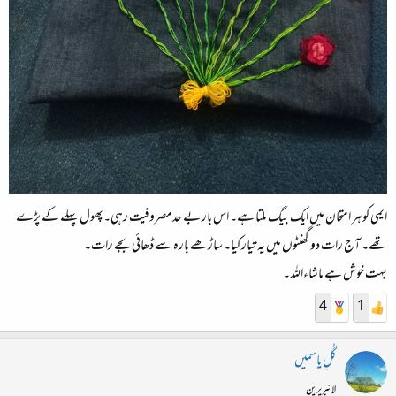
ایمی کو ہر امتحان میں ایک بیگ ملتا ہے۔ اس بار بے حد مصروفیت رہی۔پھول پہلے کے پڑے
تھے۔ آج رات دو گھنٹوں میں یہ تیار کیا۔ ساڑھے بارہ سے ڈھائی بجے رات۔
بہت خوش ہے ماشاءاللہ۔
4
1
گُلِ یاسمیں
لائبریرین