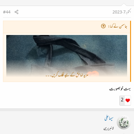
اکتوبر 7، 2023
#44
جاسمن نے کہا:
مزید نمائش کے لیے کلک کریں۔۔۔
بہت خوبصورت
2
سیما علی
لائبریرین