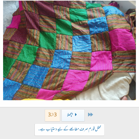
First
پچھلا
3 از 3
محفل فورم صرف مطالعے کے لیے دستیاب ہے۔