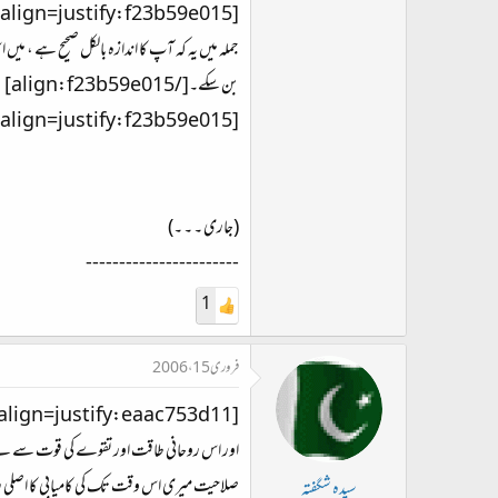
جملہ میں یہ کہ آپ کا اندازہ بالکل صحیح ہے ، می
بن سکے۔[/align:f23b59e015]
[align=justify:f23b59e015]پہلے اجازت دیجئے کہ خود اپنا بے لاگ جائزہ لوں جس میں نہ انکسار ہو نہ تعلئ شاعرانہ ۔ ۔ ۔[/align:f23b59e015]
(جاری ۔ ۔ ۔)
-----------------------
1
فروری 15، 2006
اور اس روحانی طاقت اور تقوے کی قوت سے بے بہ
صلاحیت میری اس وقت تک کی کامیابی کا اصلی راز 
سیدہ شگفتہ