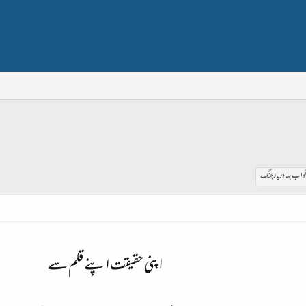
واب بہادر یار جنگ
اپنی حقیقت اپنے قلم سے