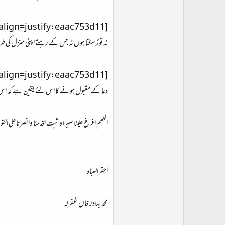
[align=justify:eaac753d11]راہ کی مشکلات کا کچھ نہ پُوچھئے ، قائدِاعظم کی راہ میں انگریز ہے ، ہندو ہیں ، اور خود ان کی جماعت کے منافقین ہیں اور میرے راستہ میں ان سب سے بڑھ کر ایک اور طاقت
نہ توڑ سکتا ہوں نہ جس کے رہتے اپنی منزل کی طرف بڑھ س
دعا کے مقبول ہونے کا اس لئے یقین ہے کہ اس میں اخ
اللھم افرغ علینا صبرا و ثبت اقدمنا وانصرنا علی ال
اَحقرالعباد
محمد بہادر خاں غفرلہ