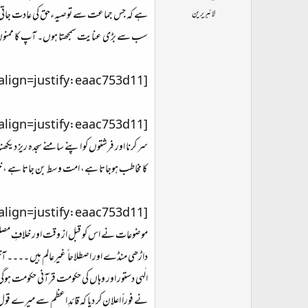
ہے کہ جس جماعت سے توصیہءحق کی عادت جاتی رہ
لائبریرین
سب سے بڑی عنایت سمجھتا ہوں۔ آپ کا ممنون ہوں کہ
[align=justify:eaac753d11]میری منزل مسلمان کو منفردا ً اور جماعتِ اسلامیہ کو مجتمعا ً منہاجِ نبوت پر دیکھنا ہے ۔[/align:eaac753d11]
سر کرنا اور فرشتوں کو اپنے سامنے سجدہ ریز دیک
کا مخاطب ہوجاتا ہے، امت وسط بن جاتا ہے ، خیر امت ہو
موضوعات نے اس کو قبل از وقت اور خلافِ مصلحت 
داڑھی منڈے اور اصطلاحا ً غیرعالم ہیں ۔۔۔۔ آخ
الٰہی دستور اور وہاں کی حکومت قرآنی حکومت ہوگی
نے فوراً اعلان کر دیا کہ قائدِ اعظم سے میرے قول پر سند تص