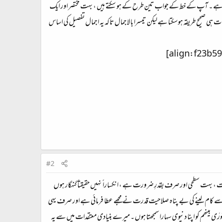
العہ فرمایا ہے ۔ آپ کے خط کے جواب تین طرح کے ہو سکتے ہیں ، بہت مختصر اور ایک
ت ہی صحیح طریقہ ہوسکتا ہے لیکن تیسرا بالاجمال تاکہ یہ اجمال تفصیل کی اساس
#2
بیہ کی نسبت ، بہت سطحی اور صرف بقدرِ ضرورت ہے ، انکسارا ً نہیں حقیقتاً گنہگار ہوں
 سے کام لینے کی بے پناہ صلاحیت قدرت نے مجھے عطا فرمائی ہے اور صرف یہی
ٰی بینھم کو اپنا دنیوی سہارا سمجھتا ہوں ۔ میرے بنیادی معتقدات میں سے یہ