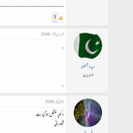
------------------------------------
1
فروری 15، 2006
۔
سیدہ شگفتہ
لائبریرین
۔
جولائی 2، 2006
وکی
پر منتقل ہو گیا ہے
قیصرانی