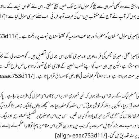
تی ہے وہ کبھی خُسران سے بچ کر منزلِ فلاح تک نہیں پہنچ سکتی ۔ اس لئے خلوصِ نیت کے ساتھ 
 آپ نے آج کے مکتوب میں اس کی طرف توجہ فرمائی ، اب سنئے میری منزل کیا ہے ؟[/align:eaac753d11]
[align=justify:eaac753d11]میرا عمل ، میری مجلس کی قراردادیں اور میری تقاریر اس اجمال کی تفصیل ہیں ۔ گو ہمت
ھنا ہو سکتا ہے، لیکن میں ان سب کو اپنے نصب العین کے لازمی نتائج تصور کرتا ہوں جس طرح آگ سے لا
 جاتا ہے اور انا جعلناکم خلائف فی الارض کا مصداق قرار پاتا ہے۔ [/align:eaac753d11]
[align=justify:eaac753d11]مسلم لیگ کے ساتھ اسی لئے ہوں کہ غیرشعوری طور پر اس کا قائد اسی منزل کی طرف جا
قرار دیا ، لیکن یہ دیکھ کر خوشی ہوئی کہ اس مقصد کو مقصدِ حیات سمجھنے والوں کا ایک خاصہ بڑا گ
ری اجلاس کی آخری تقریر میری یاوہ گوئیاں تھیں۔ اس میں اس موضوع پر تفصیلی بحث رہی اور لیگ کے
 اور سب سے بڑھ کر قابلِ مسرت یہ کہ جب میں دورانِ تقریر اس مقام پر پہنچا تو قائدِاعظم نے بڑے زور 
دیق مل گئی۔[/align:eaac753d11]