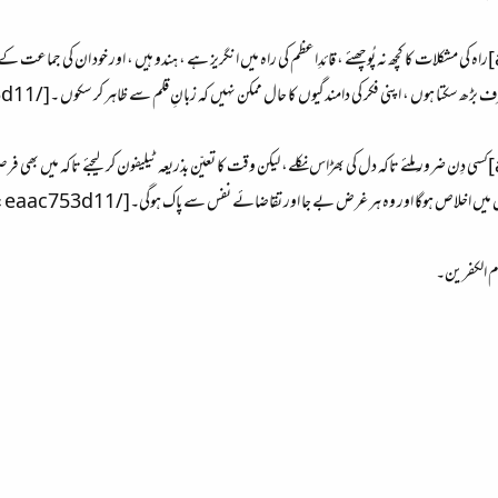
کتا ہوں ، اپنی فکر کی دامندگیوں کا حال ممکن نہیں کہ زبانِ قلم سے ظاہر کر سکوں ۔[/align:eaac753d11]
[align=justify:eaac753d11]کسی دِن ضرور ملئے تاکہ دل کی بھڑاس نکلے، لیکن وقت کا تعیّن بذریعہ ٹیلیفون کر لیجئے 
لاص ہوگا اور وہ ہر غرض بے جا اور تقاضائے نفس سے پاک ہوگی۔[/align:eaac753d11]
قوم الکفرین۔