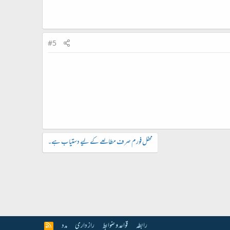
#5
محفل فورم صرف مطالعے کے لیے دستیاب ہے۔
رابطہ
قواعد و ضوابط
راز داری
مدد
R