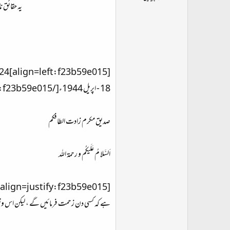
ت
یہ حقائق ن
د
ا
ء
[align=left:f23b59e015]24 ربیع الثانی 1363 ھج
18 - اپریل 1944ء[/align:f23b59e015]
صدیق مکرم زادت الطافکم
اَلسَّلا مُ عَلَیکُم و رحمۃ اللہ
ہے کہ کسی دن زحمت فرمائیں گے ، لیکن اس وقت ایک مختص