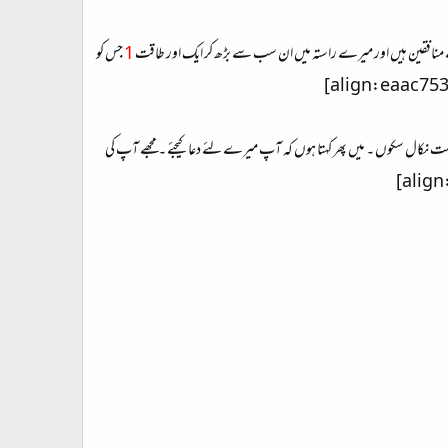
1
جس کو
تاکہ میں بھی فرصت نکال سکوں ۔ میں پھر کہتا ہوں کہ آپ میرے لئے دعا کیجئے ۔ مجھے آپ کی