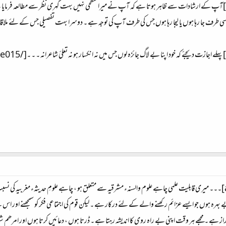
[align=justify:f23b59e015]آپ کے ارشادات سے ظاہر ہوتا ہے کہ آپ نے میرا سطحی نہیں بہت گہری نظر سے مط
ں اسی طرف جا رہا ہوں یا لیجا رہا ہوں جس کی طرف آپ کی توجہ ہے ۔ دوسرا بہت تفصیلی جس کے لئے ملاقا
[align=justify:eaac753d11]۔۔۔ میری قابلیت علمی چاہے علوم والسنہء مشرقیہ سے متعلق ہو ، چاہے علومِ حدیثہء مغر
رہ ہوں جو ایسے عزائم رکھنے والے کے لئے درکار ہے ۔ لیکن قوم کی اجتماعی فکر کو سمجھنے اور اس
ہے ۔ مجھے ہر وقت اپنی بے راہ روی کا اندیشہ رہتا ہے ۔ ڈرتا ہوں ، دعائیں کرتا ہوں اور امرھم شور