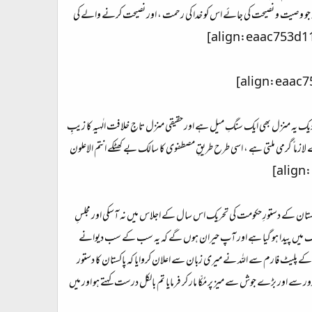
جو وصیت و نصیحت کی جائے اس کو خدا کی رحمت ، اور نصیحت کرنے والے کی
 عالی کے نزدیک یہ منزل بھی ایک سنگِ میل ہے اور حقیقی منزل تاجِ خلافت الٰہیہ کا زیبِ
زما ً گرمی ملتی ہے ، اسی طرح طریقِ مصطفوی کا سالک بے کھٹکے انتم الاعلون
رہا ہے۔ پاکستان کے دستورِ حکومت کی تحریک اس سال کے اجلاس میں نہ آسکی اور مجلسِ
روہ لیگ میں پیدا ہو گیا ہے اور آپ حیران ہوں گے کہ یہ سب کے سب دیوانے
 پلیٹ فارم سے اللہ نے میری زبان سے اعلان کروایا کہ پاکستان کا دستور
سے اور بڑے جوش سے میز پر مُکّا مار کر فرمایا تم بالکل درست کہتے ہو اور میں