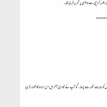
لسہ کراچی سے واپسی پر تحریر فرمایا تھا۔
====
آخر تک اس کو نہایت غور سے پڑھا ۔ گو آپ نے خود ہی آخر میں اس ارادہ کا اظہار فرمایا