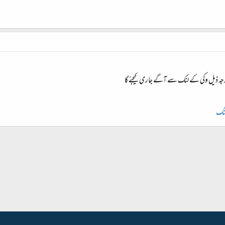
درجہ ذیل وکی کے لنک سے آگے جاری کیجئے گا
جنگ
شامل کریں