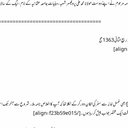
امہ مرحوم نے اپنے دوست مولانا محمد علی پروفیسر شعبہء دینیات جامعہ عثمانیہ کے نام ، لیگ کے سالانہ ج
====================================​
[align=justify:f23b59e015]ابھی غسل خانہ سے سفر کی تکان دور کر کے نکلا تھا کہ آپ کا اخلاص نامہ مِلا۔ شروع سے 
ر جواب پیش کر رہا ہوں۔[/align:f23b59e015]