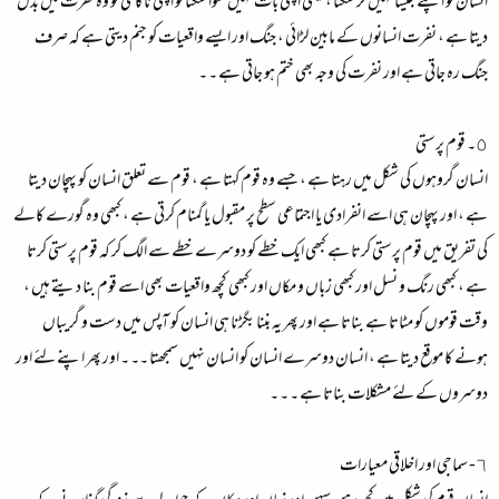
انسان کو اپنے جیسا نہیں کر سکتا ، یعنی اپنی بات نہیں منوا سکتا تو اپنی ناکامی کو وہ نفرت میں بدل
دیتا ہے ، نفرت انسانوں کے مابین لڑائی ، جنگ اور ایسے واقعیات کو جنم دیتی ہے کہ صرف
جنگ رہ جاتی ہے اور نفرت کی وجہ بھی ختم ہو جاتی ہے ۔ ۔
٥۔ قوم پرستی
انسان گروہوں کی شکل میں رہتا ہے ، جسے وہ قوم کہتا ہے ، قوم سے تعلق انسان کو پہچان دیتا
ہے ، اور پہچان ہی اسے انفرادی یا اجتماعی سطح پر مقبول یا گمنام کرتی ہے ، کبھی وہ گورے کالے
کی تفریق میں قوم پرستی کرتا ہے کبھی ایک خطے کو دوسرے خطے سے الگ کر کہ قوم پرستی کرتا
ہے ، کبھی رنگ و نسل اور کبھی زباں و مکاں اور کبھی کچھ واقعیات بھی اسے قوم بنا دیتے ہیں ،
وقت قوموں کو مٹاتا ہے بناتا ہے اور پھر یہ بننا بگڑنا ہی انسان کو آپس میں دست و گریباں
ہونے کا موقع دیتا ہے ، انسان دوسرے انسان کو انسان نہیں سمجھتا ۔۔ ۔ اور پھر اپنے لئے اور
دوسروں کے لئے مشکلات بناتا ہے ۔ ۔ ۔
٦- سماجی اور اخلاقی معیارات