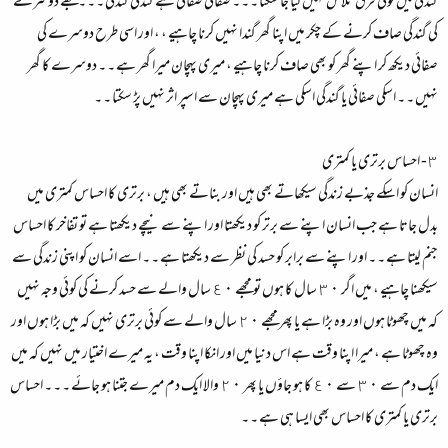
گندگی میں کوئی فرق تلاش نہیں کیا جا سکتا ۔ ۔ ۔ صفائی صفائی ہے گندگی گندگی ۔ ۔ ۔ مجھے دوسرے
کی گندگی صاف کرنے کے چکر میں اپنا گھر گندا نہیں کرنا چاہیے ، ، اور اسی طرح دوسرے کی
صفائی دیکھ کر اپنے گھر کو بھی صاف کرنا چاہیے ، میری پہچان میرا گھر ہے ۔ ۔ دوسرے کا گھر
نہیں ۔ ۔ اسکی صفائی یا گندگی اسکی ہے میری پہچان سے اسپر اثر نہیں پڑ سکتا ۔ ۔
٣- احساس برتری یا کمتری
انسان کو اسکے جذبے زندگی سیکھاتے بھی ہیں اور بناتے بھی ہیں ، برتری کا احساس کمتری میں
بدل جاتا ہے جب انسان اپنے سے برتر کو دیکھتا اور اپنے سے نیچے دیکھتا ہے تو تفاخر کا احساس
جنم لیتا ہے ۔ ۔ اور اپنے سے برابر کو حسد کی نظر سے دیکھتا ہے ۔ ۔ اسے انسان کو اپنی زندگی سے
سیکھنا چاہیے ، میں اگر ٣٠ سال کا ہوں تو مجھے ٤٠ سال والے سے حسد کرنے کی کوئی وجہ نہیں
کہ میں چھوٹا ہوں اور وہ بڑا ہے یا پھر مجھے ٢٠ سال والے سے کوئی برتری نہیں کہ میں بڑا ہوں اور
وہ چھوٹا ہے ، میرا اپنا وقت ہے اس دنیا میں اور انکا اپنا وقت ، یہ میرے اختیار میں نہیں کہ میں
ایک دم سے ٣٠ سے ٤٠ کا ہو جاؤں یا پھر ٢٠ والا ایک دم میرے جتنا ہو جائے ۔ ۔ ۔ احساس
برتری یا کمتری کا احساس بھی ایسا ہی ہے ۔ ۔