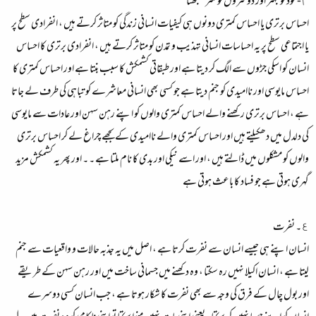
٣- خود کو بہتر اور دوسروں کو کمتر سمجھنا
احساس برتری یا احساس کمتری دونوں ہی کیفیات انسانی زندگی کو متاثر کرتے ہیں ، انفرادی سطح پر
یا اجتماعی سطح پر یہ احساسات انسانی تہذیب و تمدن کو متاثر کرتے ہیں ، انفرادی برتری کا احساس
انسان کو اسکی جڑوں سے الگ کر دیتا ہے اور طبقاتی کشمکش کا سبب بنتا ہے اور احساس کمتری کا
احساس مایوسی اور ناامیدی کو جنم دیتا ہے جو کسی بھی انسانی معاشرے کو تباہی کی طرف لے جاتا
ہے ، احساس برتری رکھنے والے احساس کمتری والوں کو اپنے رہن سہن اور عادات سے مایوسی
کی دلدل میں دھکیلتے ہیں اور احساس کمتری والے ناامیدی کے بجھے چراغ لے کر احساس برتری
والوں کو مشکلوں میں ڈالتے ہیں ، اور اسے نیکی اور بدی کا نام ملتا ہے ۔ ۔ اور پھر یہ کشمکش مزید
گہری ہوتی ہے جو فساد کا باعث ہوتی ہے
٤۔ نفرت
انسان اپنے ہی جیسے انسان سے نفرت کرتا ہے ، اصل میں یہ جذبہ حالات و واقعیات سے جنم
لیتا ہے ، انسان اکیلا نہیں رہ سکتا ، وہ دکھنے میں جسمانی ساخت میں اور رہن سہن کے طریقے
اور بول چال کے فرق کی وجہ سے بھی نفرت کا شکار ہوتا ہے ، جب انسان کسی دوسرے