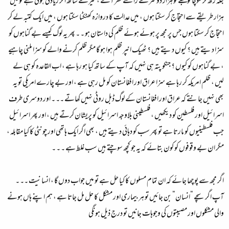
جگہ رکھ کر سوچا تو مجھے تو ہزار دوسرے راستے نظر آئے ، میرے ساتھ اگر زیادتی ہوئی ہے تو میں
ہزار طریقے سے احتجاج کر سکتا ہوں ، میں عدالت کا دروازہ کھٹکٹا سکتا ہوں ، میں ایک کتبہ لے کر
احتجاج کر سکتا ہوں جس پر مجھ پر ہوئے ہوئے ظلم کی داستان ہو ۔ ۔ پھر یہ لوگ کیسے بے گناہوں کو
سزا دیتے ہیں ؟ کیوں دیتے ہیں ؟ ٹھیک انپر ظلم ہوا ہو گا مگر ظلم کرنے والے کو سزا ملنی چاہیے
، بے گناہوں کو کیوں ؟ جنکو پتہ ہی نہیں کہ آپ کے ساتھ کیا ہو رہا ہے ، اب القاعدہ کو ہی لے
لیں ، ظلم امریکہ کر رہا ہے سزا عراق اور افغانستان کو مل رہی ہے ، اور بے چارے امریکی تو یہ
بھی نہیں جانتے کہ عراق اور افغانستان کے لوگ ڈبل روٹی نہیں کھاتے ۔۔ ۔ اور دوسری طرف
اسرائیل اور فلسطین کو دیکھیں ، فلسطینی بلاوجہ اسرائیل کو پریشان کرتے ہیں ، اور پھر اسرائیل
جب فلسطینیوں کو مارتا ہے تو پھر سب کو دہائی دیتے ہیں ، بھی اگر ایک ہاتھی اور چونٹی کا کیا مقابلہ ،
مگر ان بے وقوفوں کو کون بتائے کہ یہ جو کچھ سوچتے ہیں سب غلط ہے ۔ ۔ ۔
اگر مجھ سے پوچھا جائے کہ ان تمام مسلوں کا کیا حل ہے تو میں جواب دوں گا ، انسانیت ۔۔ ۔
آپ اگر سچے “انسان“ بن جائیں تو ہر بیماری اور مشکل کا حل مل جاتا ہے ، ہم اپنے ہاں ہونے
والی مشکلوں اور مصیبتوں کی وجوہات جانیں تو درج ذیل ہونگی