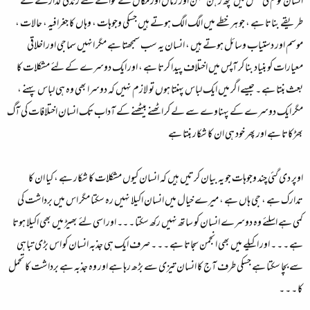
انسان قوم کی شکل میں کچھ رہن سہن اور زماں اور مکاں کے حوالے سے زندگی گذارنے کے
طریقے بناتا ہے ، جو ہر خطے میں الگ الگ ہوتے ہیں جسکی وجوہات ، وہاں کا جغرافیہ ، حالات ،
موسم اور دستیاب وسائل ہوتے ہیں ، انسان یہ سب سمجھتا ہے مگر انہیں سماجی اور اخلاقی
معیارات کو بنیاد بنا کر آپس میں اختلاف پیدا کرتا ہے ، اور ایک دوسرے کے لئے مشکلات کا
بعث بنتا ہے ۔ جیسے اگر میں ایک لباس پہنتا ہوں تو لازم نہیں کہ دوسرا بھی وہ ہی لباس پہنے ،
مگر ایک دوسرے کے پہناوے سے لے کر اٹھنے بیٹھنے کے آداب تک انسان اختلافات کی آگ
بھڑکاتا ہے اور پھر خود ہی ان کا شکار بنتا ہے
اوپر دی گئی چند وجوہات جو یہ بیان کرتیں ہیں کہ انسان کیوں مشکلات کا شکار ہے ، کیا ان کا
تدارک ہے ، جی ہاں ہے ، میرے خیال میں انسان اکیلا نہیں رہ سکتا مگر اس میں برداشت کی
کمی ہے اسلئے وہ دوسرے انسان کو ساتھ نہیں رکھ سکتا ۔ ۔۔ اور اسی لئے بھیڑ میں بھی اکیلا ہوتا
ہے ۔ ۔ ۔ اور اکیلے میں بھی انجمن سجاتا ہے ۔ ۔ ۔ صرف ایک ہی جذبہ انسان کو اس بڑی تباہی
سے بچا سکتا ہے جسکی طرف آج کا انسان تیزی سے بڑھ رہا ہے اور وہ جذبہ ہے برداشت کا تحمل
کا ۔ ۔ ۔