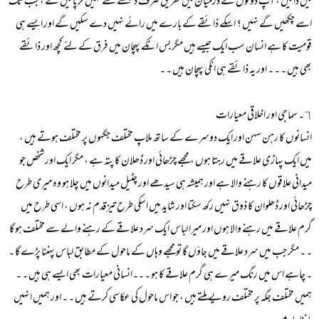
میں ڈالیں ، آپ دونوں کے درمیان میں تفریق صرف دیکھنے سے نہیں کر پائیں گے ، جب تک
اسے چکھیں گے نہیں ؟ اسکے ذائقے کے بارے میں رائے نہیں دے سکیں گے اور ایسے ہی
قومیت کا ہے انسان سب ایک جیسے ہیں مگر بس انکے پہچان میں فرق کے لئے کچھ اور ذائقے
بھی ہیں ۔ ۔ ۔ اور یہ ذائقے ہی انکی پہچان ہیں ۔ ۔
٦۔ سماجی اور اخلاقی معیارات
انسانوں کا رہن سہن اور ایک دوسرے کے ساتھ ملاپ مختلف جگہوں پر مختلف ہوتے ہیں ،
میں ایک پہاڑی علاقے میں رہتا ہوں ، مجھے چڑھائی اور ڈھلان کا پتہ ہے ، مگر ایک اور شخص جو
میدانی علاقوں کا رہنے والا ہے اور ہمیشہ ہی سیدھے اور چٹیل میدانوں میں چلا ہو وہ میری طرح
چڑھائی اور ڈھلوان کا ذوق نہیں رکھ سکتا اور شاید میں اسکی طرح تیز قدم نہ ہوں ، اسی طرح میں
گرم علاقے میں رہنے والا ہوں اور میرا لباس ایک سرد علاقے کے رہنے والے سے مختلف ہو گا
۔ ۔ مگر جب میں سرد علاقے میں جاؤں گا تو مجھے وہاں کے ماحول کے مطابق لباس پہننا پڑے گا ۔
۔ چاہے اس میں رنگ میرے ہی گرم علاقے کا ہو ۔ ۔۔انسانی معیارات بھی ایسے ہی ہیں ۔ ۔
ہمیں مختلف جگہ پر مختلف رویے ملتے ہیں ، جو اس ماحول کی عکاسی کرتے ہیں ۔ ۔ اور ہمیں انہیں