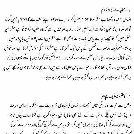
١- عقیدے کا احترام
انسان عقیدہ رکھتا ہے مگر اسکا احترام نہیں کرتا ، جب وہ خود اپنے عقیدے کا احترام نہیں کرتا
تو دوسروں کا عقیدہ تو اسے اچھا نہیں لگتا ۔ ۔ وجہ صرف یہ ہے کہ وہ عقیدہ رکھتا تو ہے مگر اسپر
عمل نہیں کرتا جیسے میرے پاس ایک بہت اچھی کار ہے مگر میں اسے چلاتا نہیں یا چلانا نہیں
چاہتا ، مگر ایک دوسرے شخص کے پاس ایک کمتر کار ہے مگر وہ اسکی سواری کرتا ہے اور خوش
بھی دکھائی دیتا ہے ، میں اس شخص سے حسد کروں ۔ ۔ اور اسکی کار کو روکوں یا اسکے پہیوں کی ہوا
نکال دوں ۔ ۔ تو یہ غلط ہو گا ۔ ۔ میرے پاس اپنی کار ہے میں اسے ہی پسند کرتا ہوں تو مجھے اس پر
یہ تکیہ کرنا چاہیے ، یا پھر کار بدل لینی چاہیے یا پھر اسے چلانا چاہیے ۔ ۔
٢- وطنیت ایک پہچان
وطن سے محبت اور اسکی شان سمجھنا ہر انسان کی بنیادی ضرورت ہے ، مگر یہ احساس صرف
اپنے لئے نہیں بلکے دوسرے کے لئے بھی ہونا چاہیے ، میرا گھر چاہے کتنا صاف کیوں نہ ہو ،
میں دوسرے گھر کی صفائی کی برابری نہیں کر سکتا ، یا میرے گھر کی گندگی اور دوسرے گھر کی