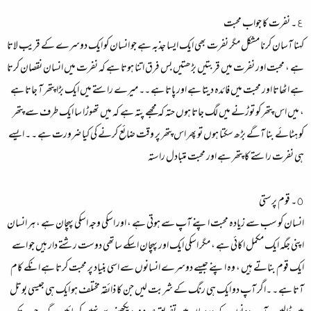
٤۔ نفرت کا جواب محبت
کہنا آسان کرنا مشکل مگر نفرت بھی ایک ایسا جذبہ ہے جو انسان کو ایک دوسرے کے قریب لاتا
ہے ، محبت اور نفرت میں قربتیں بڑھتیں بس فرق اتنا ہوتا ہے کہ نفرت میں انسان نقصان کرتا
ہے اٹھاتا اور محبت میں فائدہ دیتا ہے اور پاتا ہے ۔۔ میرے راستے میں ایک بڑا پتھر آ جاتا ہے
، میں اس پتھر کو توڑنے میں لگ جاتا ہوں حتہ کہ مجھے پتہ ہے کہ میں تھوڑا سا ایک طرف سے پتھر
کو ہٹائے بنا آگے بڑھ سکتا ہوں تو پھر اس پتھر پر وقت ضائع کرنے کی کیا ضرورت ہے ۔ ۔ ایسے
ہی نفرت راستے کا پتھر ہے اور محبت متبادل راستہ
٥۔ قوم پرستی
انسان کو سب سے زیادہ محبت اپنے آپ سے ہوتی ہے ، اور اسکی وجہ اسکی پہچان ہے ، ہر انسان
اپنی جگہ ایک مکمل اکائی ہے ، مگر اسکی ایک اور پہچان اسکے ساتھی دوست رشتے دار ہیں جو اسے
ایک قوم بناتے ہیں ، وہ اپنے جیسے دوسرے انسانوں سے اسی بنیاد پر محبت کرتا ہے انکے کام
آتا ہے ۔ ۔اگر آپ دو ایک ہی رنگ کے شربت لیں جن کا ذائقہ مختلف ہو ایک ہی جیسی بوتل