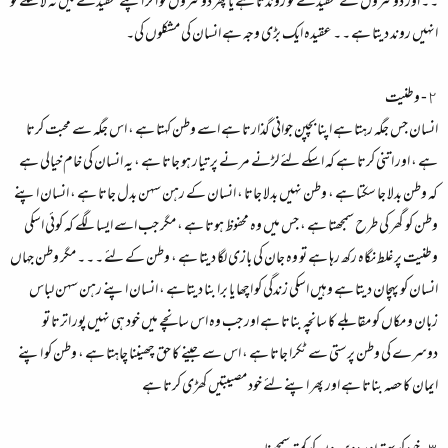
۔ ۔ اور دوسروں کے عقیدے کو روندتا ہے یا پھر دوسروں کو اگر اپنے عقیدے میں نہ لا سکے تو
انہیں روند دیتا ہے ۔ ۔ عقیدہ ایک بڑی وجہ ہے انسان کی مشکلوں کی۔
٢- وطنیت
انسان جس جگہ رہتا ہے اپنا بچپن جوانی گذارتا ہے اسے وطن کہتا ہے ، اس جگہ سے محبت کرتا
ہے ، اور اتنی کرتا ہے کہ اسکے لئے لڑنے مرنے پر تیار ہو جاتا ہے ، یہ انسان کی خام خیالی ہے
کہ وطن بدلا جا سکتا ہے ، وطن نہیں بدلا جاتا ، انسان کے رہن سہن بدل جاتا ہے ، انسان اپنے
وطن کو گھر کی طرح سمجھتا ہے ، جس میں وہ محفوظ ہوتا ہے ، مگر جب اسے ایسا لگے کہ کوئی اسکی
وطنیت پر غلط نگاہ رکھ رہا ہے تو وہ جان کی بازی لگا دیتا ہے ، وطن کے لئے ۔ ۔ ۔ مگر وطن جہاں
انسان کو پہچان دیتا ہے وہیں اسکی زندگی کو اچھا یا برا بنا دیتاہے ، انسان اپنے رہن سہن لباس
زبان و مکاں کو مقابلے کا سانچہ بناتا ہے اور جب وہ اس سانچے میں خود ہی نہیں پور اترتا تو
دوسرے کی وطن پرستی سے ٹکرا جاتا ہے ، اس سے جینے کا حق چھیننا چاہتا ہے ، وطن کو اپنے
ایمان کا حصہ بناتا ہے اور پھر اپنے لئے خود مصیبتیں کھڑی کرتا ہے