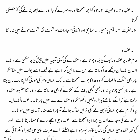
١۔ عقیدہ ٢۔ وطنیت ٣۔خود کو اچھا سمجھنا اور دوسرے کو برا اور اسے اچھا بنانے کی کوشش
کرنا
٤۔نفرت ٥۔ قوم پرستی ٦۔ سماجی اور اخلاقی معیارات جو مختلف جگہ مختلف ہوتے ہیں نہ ماننا
١۔ عقیدہ
عام طور پر عقیدہ مذہب کی بنیاد ہوتا ہے ، عقیدے کی کوئی توجیہ نہیں پیش کی جا سکتی ہے ، ایک
انسان ایک ان دیکھے خدا کو مانتا ہے اس سے باتیں کرتا ہے بے شک اسے جواب نہیں ملتا مگر
پھر بھی مختلف واقعیات کو وہ خدا کا جواب سمجھتا ہے ۔ ایک انسان پتھر کی مورتی کو اپنا رب مان لیتا
ہے یا پھر کسی چرند پرند اور کبھی کبھی برف کے ٹکڑے کو بھی خدا مانتا ہے ، اور اتنا مضبوط عقیدہ
رکھتا ہے کہ اسکے سامنے ہزار دلیلیں رکھو مگر وہ عقیدے سے نہیں پھرتا ۔ ۔ عقیدہ ایک ایسا
پروگرام ہے جو انسانی ذہن کے کمپیوٹر میں فیڈ کیا جائے تو پھر اسے مٹانا آسان نہیں ہوتا ۔۔
عقیدے کی وجہ سے انسان اچھا یا برا سمجھتا ہے ، عقیدہ ہی اچھے برے کا معیار بناتا ہے ، اور
کیونکہ عقیدہ ہی انسان کی زندگی کا ڈرئیور ہوتا ہے اسلئے ، اسے صرف اپنی ہی شاہراہ نظر آتی ہے