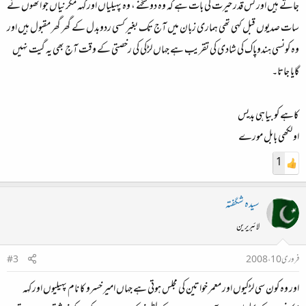
جاتے ہیں اور کس قدر حیرت کی بات ہے کہ وہ دو سخنے ، وہ پہیلیاں اور کہہ مکرنیاں جو انھوں نے
سات صدیوں قبل کہی تھی ہماری زبان میں آج تک بغیر کسی ردوبدل کے گھر گھر مقبول ہیں اور
وہ کونسی ہندوپاک کی شادی کی تقریب ہے جہاں لڑکی کی رخصتی کے وقت آج بھی یہ گیت نہیں
گایا جاتا۔
کاہے کو بیاہی بدیس
او لکھی بابل مورے
1
سیدہ شگفتہ
لائبریرین
فروری 10، 2008
#3
اور وہ کون سی لڑکیوں اور معمر خواتین کی مجلس ہوتی ہے جہاں امیر خسرو کا نام پہیلیوں اور کہہ