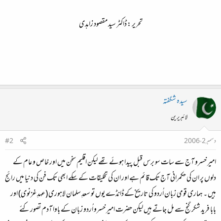
تحریر : ڈاکٹر سید مقصود زاہدی
سیدہ شگفتہ
لائبریرین
دسمبر 2، 2006
#2
امیر خسرو آج سے سات سو برس قبل پیدا ہوئے تھے لیکن اقلیم سخن میں اور خاص و عام کے
دلوں پر ان کی حکمرانی آج تک قائم ہے اور ان کی تخلیقات کے سکے ابھی تک فن کی دنیا میں رائج
ہیں ۔ ہماری قومی زبان اُردو کی تاریخ کے ڈانڈے یوں تو سعدِ سلمان لاہوری (عہدِ غزنوی) اور
بابا فرید شکر گنج سے مل جاتے ہیں لیکن حضرت امیر خسرو اُردو زبان کے باوا آدم تصور کئے