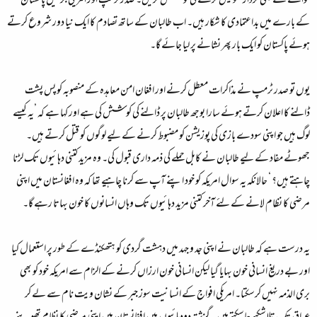
حوالے سے بھی کردار تفویض کرنے کی کوشش کریں۔ صدر ٹرمپ اور امریکی جرنیل پاکستان
کے بارے میں بداعتمادی کا شکار ہیں۔ اب طالبان کے ساتھ تصادم کا ایک نیا دور شروع کرتے
ہوئے پاکستان کو ایک بار پھر نشانے پر لیا جائے گا۔
یوں تو صدر ٹرمپ نے مذاکرات معطل کرنے اور افغان امن معاہدہ کے منصوبہ کو پس پشت
ڈالنے کا اعلان کرتے ہوئے سارا بوجھ طالبان پر ڈالنے کی کوشش کی ہے اور کہا ہے کہ ’یہ کیسے
لوگ ہیں جو اپنی سودے بازی کی پوزیشن کو مضبوط کرنے کے لیے لوگوں کو قتل کرتے ہیں۔
جھوٹے مفاد کے لیے طالبان نے کابل حملے کی ذمہ داری قبول کی۔ وہ مزید کتنی دہائیوں تک لڑنا
چاہتے ہیں؟ ‘ حالانکہ یہ سوال امریکہ کو خود اپنے آپ سے کرنا چاہیے تھا کہ وہ افغانستان میں اپنی
مرضی کا نظام لانے کے لئے آخر کتنی مزید دہائیوں تک وہاں انسانوں کا خون بہاتا رہے گا۔
یہ درست ہے کہ طالبان نے اپنی جد و جہد میں دہشت گردی کو ہتھکنڈے کے طور پر استعمال کیا
اور بے دریغ انسانی خون بہایا گیا لیکن انسانی خون ارزاں کرنے کے الزام سے امریکہ خود کو بھی
بری الذمہ نہیں کرسکتا۔ امریکی افواج کے انسانیت سوز جبر کے نشان ویت نام سے لے کر