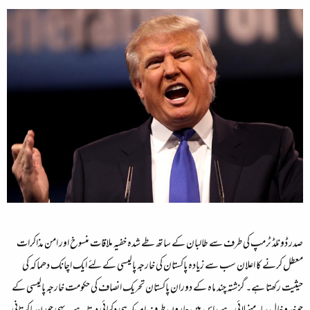
صدر ڈونلڈ ٹرمپ کی طرف سے طالبان کے ساتھ طے شدہ خفیہ ملاقات منسوخ اور امن مذاکرات
معطل کرنے کا اعلان سب سے زیادہ پاکستان کی خارجہ پالیسی کے لئے ایک اچانک دھماکہ کی
حیثیت رکھتا ہے۔ گزشتہ چند ماہ کے دوران پاکستان تحریک انصاف کی حکومت خارجہ پالیسی کے