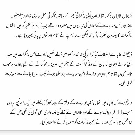
ترجمان طالبان کا کہنا تھا کہ امریکا کی مذاکراتی ٹیم کے ساتھ مذاکراتی عمل جاری تھا اور ہفتے تک
باضابطہ امن معاہدے کے اعلان کی تیاریوں میں مصروف تھے جب کہ 23 ستمبر کو بین الافغان
مذاکرات کا پہلا دن مقرر کیا گیا تھا لیکن صدر ٹرمپ نے تمام کاوشوں پر پانی پھیر دیا ہے۔
ذبیح اللہ مجاہد نے انکشاف کیا کہ امریکی نمائندہ خصوصی زلمے خلیل زاد نے امن مذاکرات میں حصہ
لینے والے افغان طالبان کے وفد کو اگست کے آخر میں امریکا مدعو کرنے کے لیے باقاعدہ دعوت
نامہ بھی دیا تھا تاہم طالبان وفد نے امن معاہدے پر دستخط ہونے تک امریکا جانے سے معذرت
کرلی تھی۔
واضح رہے کہ کابل میں افغان خفیہ ادارے کے دفتر کے باہر خود کش حملے میں ایک امریکی سپاہی
سمیت 11 افراد ہلاک ہوئے تھے اور طالبان نے حملے کی ذمہ داری بھی قبول کی تھی جس کے
ردعمل میں امریکی صدر نے امن مذاکرات کو منسوخ کرنے کا اعلان کیا۔