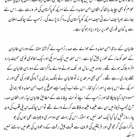
جو خد و خال سامنے لائی ہے، اس میں چاروں طرف امریکہ ہی دکھائی دیتا ہے۔ یہی چورن پاکستانی
عوام کو بھی بیچا جارہا تھا کہ افغان امن معاہدہ کے لئے امریکہ کو پاکستان کی ضرورت ہے۔ اس لئے
بھارت ہو یا ایف اے ٹی ایف امریکہ کو پاکستان کی مدد کرنا پڑے گی۔ ٹرمپ کے اچانک اعلان
سے یہ گمان فوری طور پر ریزہ ریزہ ہوگیا ہے۔
طالبان کے ساتھ امن معاہدہ کے حوالے سے صدر ٹرمپ نے گزشتہ ہفتہ کے دوران طالبان
کے حملہ کو عذر کے طور پر پیش کیا ہے۔ اس حملہ میں ایک امریکی اور ایک اطالوی فوجی سمیت بارہ
افراد ہلاک ہوئے تھے۔ دوحہ میں سال بھر تک ہونے والے مذاکرات کے دوران طالبان کے
حملے جاری رہے تھے۔ کسی بھی مرحلہ پر نہ تو طالبان نے جنگ بندی پر آمادگی ظاہر کی تھی اور نہ
امریکہ نے اس بات پر اصرار کیا تھا۔ اس لئے اب ایک ایسے موقع پر جب امن معاہدہ کا ابتدائی
مسودہ تیار کیاجاچکا تھا اور ٹرمپ کے اپنے ٹوئٹ پیغامات کے مطابق طالبان لیڈر اور افغان صدر
آج کیمپ ڈیوڈ میں ان سے علیحدہ علیحدہ ملاقات کرنے والے تھے تو اس اچانک تبدیلی قلب کی وجہ
چار روز قبل کیا گیا ایک حملہ نہیں ہو سکتا۔ اس کی بہت سی دوسری وجوہات بھی ہوں گی جو
مذاکرات کی گرمجوشی اور فریقین کی طرف سے مثبت پیش رفت کے دعوؤں کی جلو میں سامنے نہیں