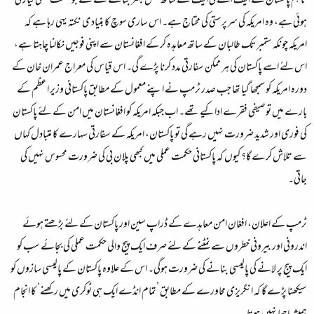
تاہم پاکستان نے ایف اے ٹی ایف کے ساتھ تعلق بہتر بنانے کے لئے جو حکمت عملی تیار کی
ہوئی ہے، وہ امریکہ کی سرپرستی کی محتاج ہے۔ اس ساری سوچ کا بنیاد ی نکتہ یہی رہا ہے کہ
امریکہ چونکہ ستمبر تک طالبان کے ساتھ معاہدہ کرکے افغانستان سے اپنی فوجیں نکالنا چاہتا ہے،
اس لئے اسے پاکستان کی ہر ممکن سفارتی مدد کرنا پڑے گی۔ اس قیاس کی معراج عمران خان کے
دورہ امریکہ کو سمجھا گیا تھا جب صدر ٹرمپ نے اپنے معمول کے مطابق پاکستانی وزیر اعظم کے
بارے میں توصیفی فقرے اداکیے تھے۔ اب جبکہ امریکہ کو افغانستان میں امن کے لئے پاکستان
کی فوری اور شدید ضرورت نہیں رہے گی تو پاکستان، امریکہ کے سفارتی سہارے کا متبادل کہاں
سے تلاش کرے گا؟ کیوں کہ پاکستانی حکمت عملی میں کبھی پلان بی کی ضرورت محسوس نہیں کی
جاتی۔
ٹرمپ کے اعلان، افغان امن معاہدے کے ڈراپ سین اور پاکستان کے لئے بڑھتے ہوئے
اندرونی اور بیرونی خطروں سے نمٹنے کے لئے صرف ایک پیج والی حکمت عملی کی بجائے سب کو
ایک پیج پر لانے کی پالیسی بنانے کی ضرورت ہوگی۔ اس کے علاوہ پاکستان کے پالیسی سازوں کو
سیکھنا پڑے گا کہ انگریزی محاورے کے مطابق ’تمام انڈے ایک ہی ٹوکری میں رکھنے‘ کا انجام