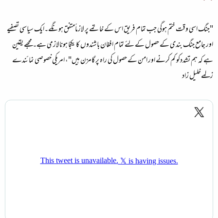
"جنگ اسی وقت ختم ہوگی جب تمام فریق اس کے خاتمے پر لازماًمتفق ہونگے۔ایک سیاسی تصفیے
اور جامع جنگ بندی کے حصول کے لئے تمام افغان باشندوں کا یکجا ہونالازمی ہے۔ مجھے یقین
ہے کہ ہم تشددکو کم کرنے اور امن کے حصول کی راہ پر گامزن ہیں"، امریکی خصوصی نمائندے
زلمےخلیل زاد