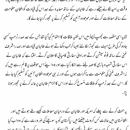
غیر ملکی فوجوں کے وہاں سے نکلنے کی راہ ہموار ہوسکے۔ جبکہ امریکہ کے نمائندے اور قیادت پورا
وقت یہ امید لگائے بیٹھے رہے کہ طالبان کے ساتھ معاہدہ کے بعد اس کی قیادت کو افغان حکومت
کے ساتھ معاملات کرنے اور موجودہ آئین کو تسلیم کرنے پر مجبور کرلیا جائے گا۔
شاید اسی مقصد سے کیمپ ڈیوڈ میں اس خفیہ ملاقات کا اہتمام کیا گیا تھا جس کے بعد صدر ٹرمپ کسی
جادوگر کی طرح ہیٹ سے کبوتر نکالنے جیسا کرتب دکھاتے ہوئے طالبان قیادت اور صدر اشرف
غنی کے ساتھ فوٹو سیشن کرتے اور اپنی سفارتی کامیابی کا اعلان کرتے۔ لگتا ہے کہ طالبان نے
اس سفارتی شعبدہ بازی کا حصہ بننے سے انکار کیا ہے اور وہ اپنے اس مؤقف پر قائم رہے ہیں کہ
نہ اشرف غنی کی حکومت سے مذاکرات ہوں گے اور نہ ہی موجودہ افغان آئین کو تسلیم کیا جائے
گا۔ اس کے بعد ٹرمپ کو ملاقات منسوخ کرنے اور اس کا الزام طالبان پر عائد کرنے پر مجبور ہونا
پڑا۔
یہ بحث کرنے سے پہلے کہ امریکہ اور طالبان کے درمیان معاملات کیسے طے ہوتے ہیں اور
افغانستان میں حالات کس کروٹ بیٹھتے ہیں، پاکستان کو یہ سوچنے کی ضرورت ہے کہ وہ اب کیا