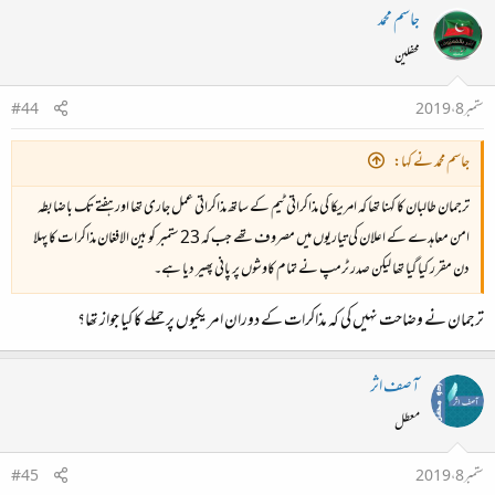
جاسم محمد
محفلین
ستمبر 8، 2019
#44
جاسم محمد نے کہا:
ترجمان طالبان کا کہنا تھا کہ امریکا کی مذاکراتی ٹیم کے ساتھ مذاکراتی عمل جاری تھا اور ہفتے تک باضابطہ
امن معاہدے کے اعلان کی تیاریوں میں مصروف تھے جب کہ 23 ستمبر کو بین الافغان مذاکرات کا پہلا
دن مقرر کیا گیا تھا لیکن صدر ٹرمپ نے تمام کاوشوں پر پانی پھیر دیا ہے۔
ترجمان نے وضاحت نہیں کی کہ مذاکرات کے دوران امریکیوں پر حملے کا کیا جواز تھا؟
آصف اثر
معطل
ستمبر 8، 2019
#45