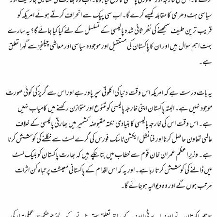
کرے گا۔ اس کی خارجہ اور سیکورٹی پالیسی کا رخ کیا ہوگا۔ اب وہ بھارت کی سفارتی جارحیت اور
سیاسی ہٹ دھرمی کا مقابلہ کیسے کرے گا۔ اب سی پیک سے انحراف کرتے ہوئے امریکہ کو
قریب ترین حلیف سمجھنے کی نظر ثانی شدہ پالیسی کے تسلسل کے لئے کیا کیا جائے گا؟ یہ سارے
بہت اہم سوال ہیں اور ان کا پاکستان کی مستقبل اور موجودہ سیاسی اور معاشی چیلنجز سے گہرا تعلق
ہے۔
یہ بات درست ہے کہ امریکہ اس وقت دنیا کی اکلوتی سپر پاور ہے اور اس سے گریز کی کوئی صورت
موجود نہیں ہے۔ البتہ پاکستان اپنی خارجہ پالیسی کو متنوع اور متوازن رکھنے میں کامیاب نہیں
ہے۔ اس وقت اس کی خارجہ پالیسی کا بنیادی نکتہ مقبوضہ کشمیر میں بھارتی پالیسی کے خلاف
عالمی تعاون حاصل کرنا اور فنانشل ایکشن ٹاسک فورس کی گرے لسٹ سے نکلنے کی کوشش کرنا
ہے۔ وزیر اعظم عمران خان قوم سے خطاب میں بتا چکے ہیں کہ بھارت پاکستان کو بلیک لسٹ
میں ڈالنے کی کوشش کرتا رہا ہے۔ اور یہ کہ اس اقدام کے پاکستانی معیشت پر تباہ کن اثرات
مرتب ہوں گے اور وہ دیوالیہ ہوجائے گا۔