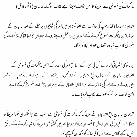
مذاکرات کی منسوخی سے امریکا کا امن مخالف ایجنڈا بے نقاب ہوگیا۔ طالبان (فوٹو: فائل)
لندن:
صدر ڈونلڈ ٹرمپ کی جانب سے افغانستان میں امریکی فوجیوں پر حملے کے بعد طالبان کے
ساتھ امن مذاکرات منسوخ کرنے کے اعلان پر ردعمل دیتے ہوئے طالبان کا کہنا تھا کہ مذاکرات کی
منسوخی کا سب زیادہ نقصان خود امریکا کو ہوگا۔
برطانوی نشریاتی ادارے ’بی بی سی‘ کے مطابق امریکی صدر کے امن مذاکرات کی منسوخی کے
اعلان پر طالبان کے ترجمان ذبیح اللہ مجاہد نے ردعمل دیتے ہوئے کہا ہے کہ صدر ٹرمپ نے قطر
میں ہونے والے امریکی نمائندے اور افغان طالبان کے درمیان مذاکرات منسوخ کرکے اپنے
امن مخالف عزائم کو خود بے نقاب کردیا ہے۔
ترجمان طالبان ذبیح اللہ مجاہد نے مزید کہا کہ مذکرات کی منسوخی سے سب سے بڑا نقصان خود امریکا کو
ہوگا، امریکیوں کی جان و مال کا نقصان ہوگا اور دنیا بھر میں کوئی بھی امریکا کو اعتبار کرنے کے لائق
نہیں سمجھے گا اس سے امریکا کی ساکھ کو نقصان کو پہنچے گا۔