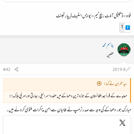
فواد – ڈيجيٹل آؤٹ ريچ ٹيم – يو ايس اسٹيٹ ڈيپارٹمينٹ
1
جاسم محمد
محفلین
ستمبر 8، 2019
#42
سید عمران نے کہا:
معاہدے کے فوراً بعد افغانستان کے تازہ ترین دھماکے میں متعدد اسرائیلی، بھارتی اور امریکی ہلاک!!!
مبارک ہو۔ دھماکے کی وجہ سے صدر ٹرمپ نے طالبان سے امن مذاکرات ملتوی کر دئے ہیں۔