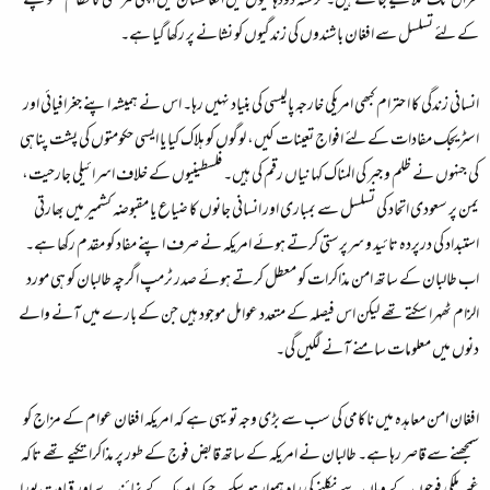
عراق تک تلاشکیے جاسکتے ہیں۔ گزشتہ دودہائیوں میں افغانستان میں اپنی مرضی کا نظام تھوپنے
کے لئے تسلسل سے افغان باشندوں کی زندگیوں کو نشانے پر رکھا گیا ہے۔
انسانی زندگی کا ا حترام کبھی امریکی خارجہ پالیسی کی بنیاد نہیں رہا۔ اس نے ہمیشہ اپنے جغرافیائی اور
اسٹریجک مفادات کے لئے افواج تعینات کیں، لوگوں کو ہلاک کیا یا ایسی حکومتوں کی پشت پناہی
کی جنہوں نے ظلم و جبر کی المناک کہانیاں رقم کی ہیں۔ فلسطینیوں کے خلاف اسرائیلی جارحیت،
یمن پر سعودی اتحاد کی تسلسل سے بمباری اور انسانی جانوں کا ضیاع یا مقبوضہ کشمیر میں بھارتی
استبداد کی درپردہ تائید و سرپرستی کرتے ہوئے امریکہ نے صرف اپنے مفاد کو مقدم رکھا ہے۔
اب طالبان کے ساتھ امن مذاکرات کو معطل کرتے ہوئے صدر ٹرمپ اگرچہ طالبان کو ہی مورد
الزام ٹھہرا سکتے تھے لیکن اس فیصلہ کے متعدد عوامل موجود ہیں جن کے بارے میں آنے والے
دنوں میں معلومات سامنے آنے لگیں گی۔
افغان امن معاہدہ میں ناکامی کی سب سے بڑی وجہ تو یہی ہے کہ امریکہ افغان عوام کے مزاج کو
سمجھنے سے قاصر رہا ہے۔ طالبان نے امریکہ کے ساتھ قابض فوج کے طور پر مذاکراتکیے تھے تاکہ