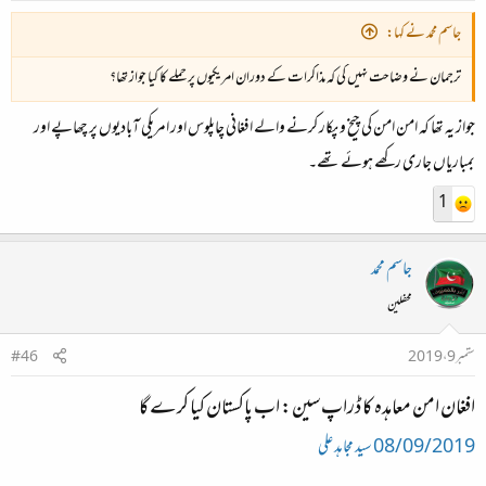
جاسم محمد نے کہا:
ترجمان نے وضاحت نہیں کی کہ مذاکرات کے دوران امریکیوں پر حملے کا کیا جواز تھا؟
جواز یہ تھا کہ امن امن کی چیخ و پکار کرنے والے افغانی چاپلوس اور امریکی آبادیوں پر چھاپے اور
بمباریاں جاری رکھے ہوئے تھے۔
1
جاسم محمد
محفلین
ستمبر 9، 2019
#46
افغان امن معاہدہ کا ڈراپ سین: اب پاکستان کیا کرے گا
08/09/2019
سید مجاہد علی