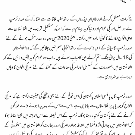
آسکیں۔
مذاکرات معطل کرنے اور طالبان لیڈروں کے ساتھ خفیہ ملاقات سے انکار کرکے صدر ٹرمپ
نے دراصل امریکی عوام اور دنیاکو یہ پیغام دیا ہے کہ امریکہ مستقبل قریب میں افغانستان سے
اپنی افواج نکالنے کا کوئی ارادہ نہیں رکھتا۔ یعنی 2020 میں دوبارہ صدر منتخب ہونے کے لئے
صدر ٹرمپ کامیابی کے اس دعوے کے ساتھ انتخابی مہم نہیں چلائیں گے کہ وہ افغانستان
کی 18 سال پرانی جنگ ختم کرنے میں کامیاب ہوئے ہیں۔ اب وہ عوام کو یہ یقین دلائیں گے کہ
افغانستان میں جمہوریت کے تسلسل اور امریکی مفادات کے تحفظ کے لئے امریکی افواج کا وہاں
رہنا بے حد ضروری ہے۔
صدر ٹرمپ کا یہ پالیسی اعلان پاکستان کی اس توقع کے لئے بھی دھچکے کی حیثیت رکھتا ہے کہ امریکی
افواج کو جلد یا بدیر افغانستان سے جانا ہی ہے، اس لئے اس کے بعد پیدا ہونے والے خلا کو پر
کرنے کے لئے پاکستان کو تیار رہنا ہوگا۔ ٹرمپ کے اس فیصلہ سے اس اندیشہ میں بھی اضافہ ہوگا
کہ افغانستان میں بھارتی اثر و نفوذ میں اضافہ ہو اور امریکی صدر بھارت کو افغانستان میں سیکورٹی کے