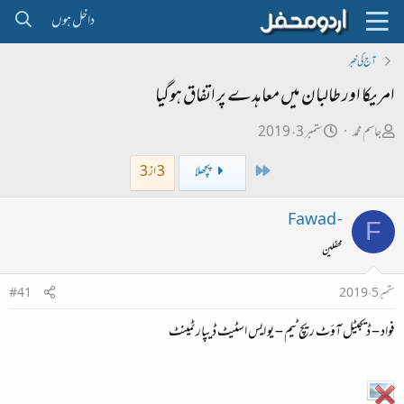
داخل ہوں
آج کی خبر
امریکا اور طالبان میں معاہدے پر اتفاق ہوگیا
ص
ت
جاسم محمد
ستمبر 3، 2019
ا
ا
First
پچھلا
3 از 3
ح
ر
ب
ی
Fawad -
F
ل
خ
محفلین
ڑ
ا
ی
ب
ستمبر 5، 2019
#41
ت
فواد – ڈيجيٹل آؤٹ ريچ ٹيم – يو ايس اسٹيٹ ڈيپارٹمينٹ
د
ا
ء