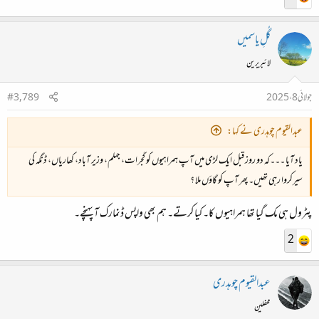
گُلِ یاسمیں
لائبریرین
جولائی 8، 2025
#3,789
عبدالقیوم چوہدری نے کہا:
یاد آیا ۔۔۔کہ دو روز قبل ایک لڑی میں آپ ہمراہیوں کو گجرات، جہلم، وزیر آباد، کھاریاں، ڈنگہ کی
سیرکروا رہی تھیں۔ پھر آپ کو گاؤں ملا ؟
پٹرول ہی مک گیا تھا ہمراہیوں کا۔ کیا کرتے۔ ہم بھی واپس ڈنمارک آ پہنچے۔
2
عبدالقیوم چوہدری
محفلین