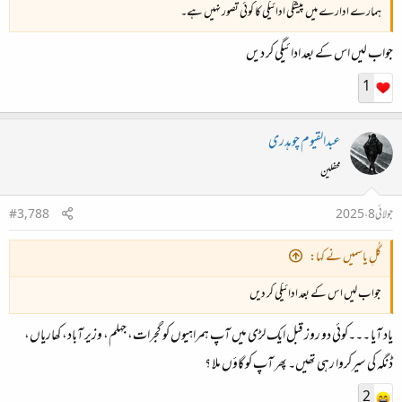
ہمارے ادارے میں پیشگی ادائیگی کا کوئی تصور نہیں ہے۔
جواب لیں اس کے بعد ادائیگی کر دیں
1
عبدالقیوم چوہدری
محفلین
جولائی 8، 2025
#3,788
گُلِ یاسمیں نے کہا:
جواب لیں اس کے بعد ادائیگی کر دیں
یاد آیا ۔۔۔کوئی دو روز قبل ایک لڑی میں آپ ہمراہیوں کو گجرات، جہلم، وزیر آباد، کھاریاں،
ڈنگہ کی سیرکروا رہی تھیں۔ پھر آپ کو گاؤں ملا ؟
2