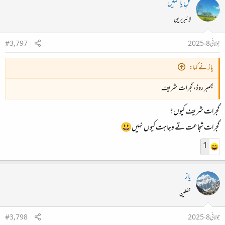
گُلِ یاسمیں
لائبریرین
جولائی 8، 2025
#3,797
یاز نے کہا:
بھمبر روڈ، گجرات شریف
گجرات شریف کیوں؟
گجرات شجاعت تے وجاہت کیوں نہیں😃
1
یاز
محفلین
جولائی 8، 2025
#3,798