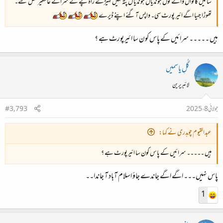
سائیں کانواں والے توں ہوندیاں ہوندیا ں پتہ نہیں کہیڑے راہ پے کے سرائے عالمگیر نکل گئے۔
تھوڑا جہیا اگے ائیر پورٹ سی۔ واپس آ گئے اپنے ڈیرے
ہیں ۔۔۔۔۔ سرائیں کے پاس کون سا ائیرپورٹ ہے ؟
گُلِ یاسمیں
لائبریرین
جولائی 8، 2025
#3,793
عبدالقیوم چوہدری نے کہا:
ہیں ۔۔۔۔۔ سرائیں کے پاس کون سا ائیرپورٹ ہے ؟
پاس نہیں۔۔۔ اگے اگے جاندے جاؤ اسلام آباد آ جاندا۔۔
1