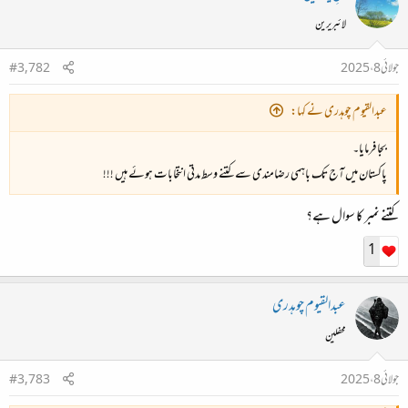
لائبریرین
جولائی 8، 2025
#3,782
عبدالقیوم چوہدری نے کہا:
بجا فرمایا۔
پاکستان میں آج تک باہمی رضامندی سے کتنے وسط مدتی انتخابات ہوئے ہیں !!!
کتنے نمبر کا سوال ہے؟
1
عبدالقیوم چوہدری
محفلین
جولائی 8، 2025
#3,783