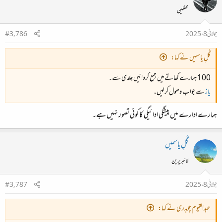
محفلین
جولائی 8، 2025
#3,786
گُلِ یاسمیں نے کہا:
100 ہمارے کھاتے میں جمع کروائیں جلدی سے۔
یاز
سے جواب وصول کر لیں۔
ہمارے ادارے میں پیشگی ادائیگی کا کوئی تصور نہیں ہے۔
گُلِ یاسمیں
لائبریرین
جولائی 8، 2025
#3,787
عبدالقیوم چوہدری نے کہا: