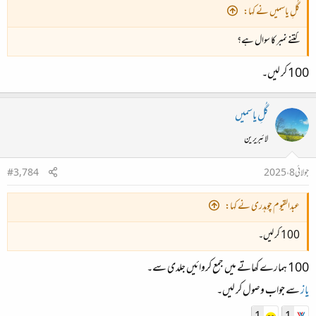
گُلِ یاسمیں نے کہا:
کتنے نمبر کا سوال ہے؟
100 کر لیں۔
گُلِ یاسمیں
لائبریرین
جولائی 8، 2025
#3,784
عبدالقیوم چوہدری نے کہا:
100 کر لیں۔
100 ہمارے کھاتے میں جمع کروائیں جلدی سے۔
یاز
سے جواب وصول کر لیں۔