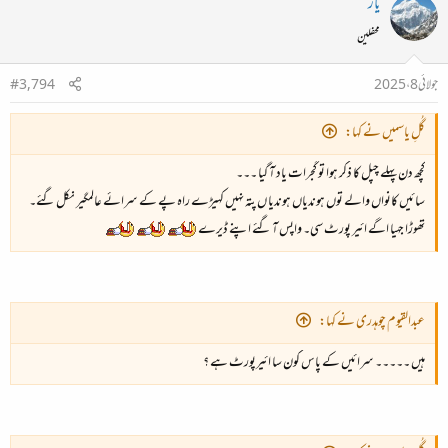
یاز
محفلین
جولائی 8، 2025
#3,794
گُلِ یاسمیں نے کہا:
کچھ دن پہلے چپل کا ذکر ہوا تو گجرات یاد آ گیا ۔۔۔
سائیں کانواں والے توں ہوندیاں ہوندیا ں پتہ نہیں کہیڑے راہ پے کے سرائے عالمگیر نکل گئے۔
تھوڑا جہیا اگے ائیر پورٹ سی۔ واپس آ گئے اپنے ڈیرے
عبدالقیوم چوہدری نے کہا:
ہیں ۔۔۔۔۔ سرائیں کے پاس کون سا ائیرپورٹ ہے ؟