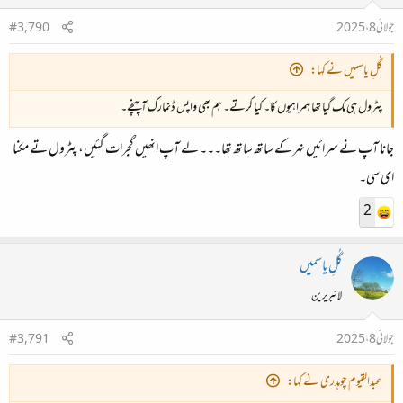
جولائی 8، 2025
#3,790
گُلِ یاسمیں نے کہا:
پٹرول ہی مک گیا تھا ہمراہیوں کا۔ کیا کرتے۔ ہم بھی واپس ڈنمارک آ پہنچے۔
جانا آپ نے سرائیں نہر کے ساتھ ساتھ تھا۔۔۔ لے آپ انھیں گجرات گئیں، پٹرول تے مکنا
ای سی۔
2
گُلِ یاسمیں
لائبریرین
جولائی 8، 2025
#3,791
عبدالقیوم چوہدری نے کہا: