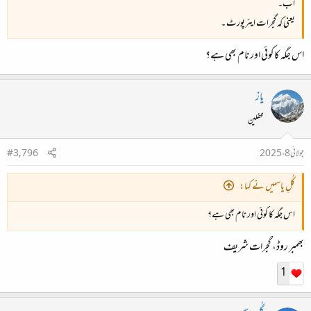
اب۔
یعنی کہ گجرات ایئرپورٹ ۔
اس جگہ کا کوئی اور نام بھی ہے؟
یاز
محفلین
جولائی 8، 2025
#3,796
گُلِ یاسمیں نے کہا:
اس جگہ کا کوئی اور نام بھی ہے؟
بھمبر روڈ، گجرات شریف
1