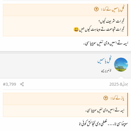
گُلِ یاسمیں نے کہا:
گجرات شریف کیوں؟
گجرات شجاعت تے وجاہت کیوں نہیں😃
ایہہ تے اسیں وی نئیں سوچیا سی۔
گُلِ یاسمیں
لائبریرین
جولائی 8، 2025
#3,799
یاز نے کہا:
ایہہ تے اسیں وی نئیں سوچیا سی۔
سوچنا سی نا۔۔۔ غلطی دی گنجائش کوئی نا