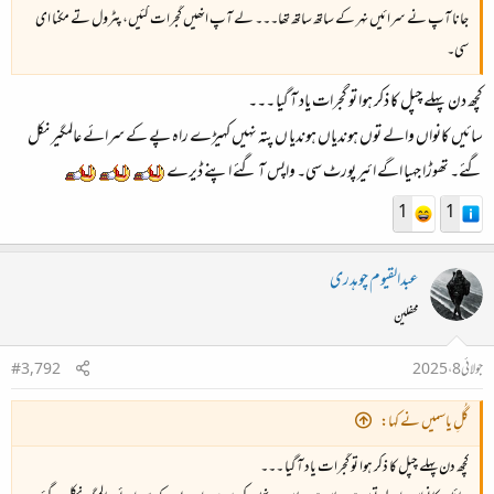
جانا آپ نے سرائیں نہر کے ساتھ ساتھ تھا۔۔۔ لے آپ انھیں گجرات گئیں، پٹرول تے مکنا ای
سی۔
کچھ دن پہلے چپل کا ذکر ہوا تو گجرات یاد آ گیا ۔۔۔
سائیں کانواں والے توں ہوندیاں ہوندیا ں پتہ نہیں کہیڑے راہ پے کے سرائے عالمگیر نکل
گئے۔ تھوڑا جہیا اگے ائیر پورٹ سی۔ واپس آ گئے اپنے ڈیرے
1
1
عبدالقیوم چوہدری
محفلین
جولائی 8، 2025
#3,792
گُلِ یاسمیں نے کہا:
کچھ دن پہلے چپل کا ذکر ہوا تو گجرات یاد آ گیا ۔۔۔