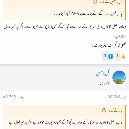
گُلِ یاسمیں نے کہا:
پاس نہیں۔۔۔ اگے اگے جاندے جاؤ اسلام آباد آ جاندا۔۔
ویسے اصل کانواں والی سرکار کے مزار سے کچھ آگے بھی ایئرپورٹ موجود ہے، اگرچہ غیر فعال
ہے اب۔
یعنی کہ گجرات ایئرپورٹ ۔
1
1
گُلِ یاسمیں
لائبریرین
جولائی 8، 2025
#3,795
یاز نے کہا:
ویسے اصل کانواں والی سرکار کے مزار سے کچھ آگے بھی ایئرپورٹ موجود ہے، اگرچہ غیر فعال ہے