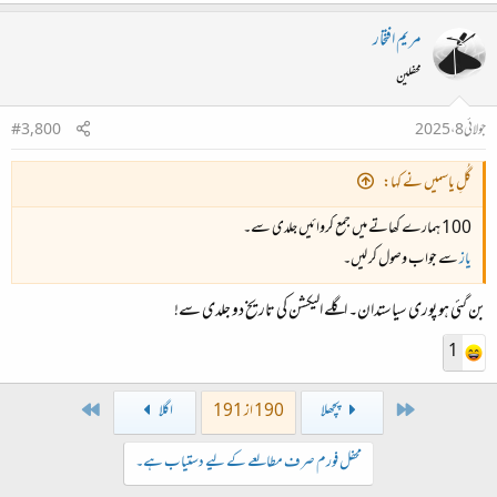
مریم افتخار
محفلین
جولائی 8، 2025
#3,800
گُلِ یاسمیں نے کہا:
100 ہمارے کھاتے میں جمع کروائیں جلدی سے۔
یاز
سے جواب وصول کر لیں۔
بن گئی ہو پوری سیاستدان۔ اگلے الیکشن کی تاریخ دو جلدی سے!
1
Last
First
پچھلا
190 از 191
اگلا
محفل فورم صرف مطالعے کے لیے دستیاب ہے۔