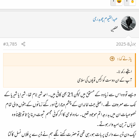
1
1
عبدالقیوم چوہدری
محفلین
جولائی 8، 2025
#3,785
یاز نے کہا:
ایتھے رکھ نا۔
آپ کے ان دوست کو اکیس توپوں کی سلامی
ویسے تو وہ اس سے زیادہ کے مستحق ہیں لیکن21 بھی کافی ہیں۔ احمد شیر نام تھا، شیرا یا شیریا کے
نک سے معروف تھے۔اصلی جٹ خاندان کے چشم و چراغ اور گئے زمانوں کے جٹوں والی تمام
خصوصیات ان میں بدرجہ اتم موجود تھیں۔ سادہ لوحی کا اگر کوئی مجسم ثبوت دینا پڑتا تو یقیناً وہ
نمایاں ترین امیدوار ہوتے۔
ایک دن ڈیرے داری پر بات ہورہی تھی تو حضرت کہنے لگے ہم نے ڈیرے پر فلاں نسل کا کتا