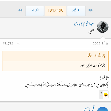
Last
First
پچھلا
190 از 191
اگلا
عبدالقیوم چوہدری
محفلین
جولائی 8، 2025
#3,781
یاز نے کہا:
مڈٹرم کو مت بھولیں حضور
بجا فرمایا۔
پاکستان میں آج تک باہمی رضامندی سے کتنے وسط مدتی انتخابات ہوئے ہیں !!!
2
گُلِ یاسمیں