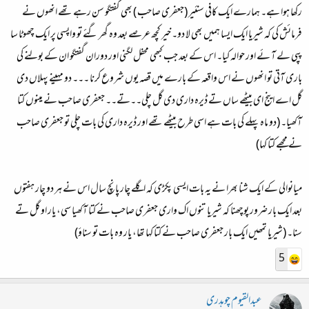
رکھا ہوا ہے۔ ہمارے ایک کافی سنئیر (جعفری صاحب ) بھی گفتگو سن رہے تھے انھوں نے
فرمائش کی کہ شیریا ایک ایسا ہمیں بھی لا دو۔ خیر کچھ عرصے بعد وہ گھر گئے تو واپسی پر ایک چھوٹا سا
پپی لے آ ئے اور حوالہ کیا۔ اس کے بعد جب کبھی محفل لگنی اور دوران گفتگو ان کے بولنے کی
باری آتی تو انھوں نے اس واقعہ کے بارے میں قصہ یوں شروع کرنا ۔۔۔ دو مہینے پہلاں دی
گل اے اینج ای بیٹھے ساں تے ڈیرہ داری دی گل چلی۔۔تے۔۔ جعفری صاحب نے مینوں کتا
آکھیا۔ (دو ماہ پہلے کی بات ہے اسی طرح بیٹھے تھے اور ڈیرہ داری کی بات چلی تو جعفری صاحب
نے مجھے کتا کہا)
میانوالی کے ایک شنا بھرا نے یہ بات ایسی پکڑی کہ اگلے چار پانچ سال اس نے ہر دو چار ہفتوں
بعد ایک بار ضرور پوچھنا کہ شیریا تنوں اک واری جعفری صاحب نے کتا آکھیا سی، یار او گل تے
سنا۔ (شیریا تمھیں ایک بار جعفری صاحب نے کتا کہا تھا، یار وہ بات تو سناؤ)
5
عبدالقیوم چوہدری