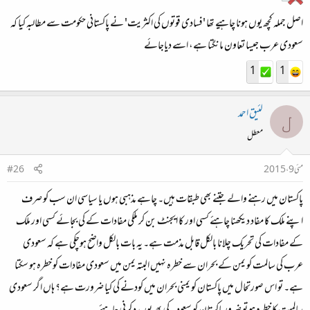
اصل جملہ کچھ یوں ہونا چاہیے تھا 'فسادی قوتوں کی اکثریت' نے پاکستانی حکومت سے مطالبہ کیا کہ
سعودی عرب جیسا تعاون مانگتا ہے، اسے دیاجائے
1
1
لئیق احمد
ل
معطل
مئی 9، 2015
#26
پاکستان میں رہنے والے جتنے بھی طبقات ہیں۔ چاہے مذہبی ہوں یا سیاسی ان سب کو صرف
اپنے ملک کا مفاد دیکھنا چاہئے کسی اور کا ایجنٹ بن کر ملکی مفادات کے کی بجائے کسی اور ملک
کے مفادات کی تحریک چلانا بالکل قابل مذمت ہے۔ یہ بات بالکل واضح ہوچکی ہے کہ سعودی
عرب کی سالمت کو یمن کے بحران سے خطرہ نہیں البتہ یمن میں سعودی مفادات کو خطرہ ہو سکتا
ہے۔ تو اس صورتحال میں پاکستان کو یمنی بحران میں کودنے کی کیا ضرورت ہے؟ ہاں اگر سعودی