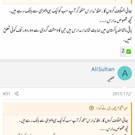
بھائی اختلاف کروں گا۔ لفظ 'مدارس' لکھ کر آپ سب کو ایک ہی چھڑی سے ہانک رہے ہیں۔
کچھ مخصوص مدارس ۔۔۔
باقی ماشااللہ پاکستان میں نہایت شاندار مدارس ہیں جن کا دہشت گردی سے دور دور تک کوئی تعلق
نہیں۔
2
Ali Sultan
A
محفلین
مئی 17، 2015
#31
عبدالقیوم چوہدری نے کہا:
بھائی اختلاف کروں گا۔ لفظ 'مدارس' لکھ کر آپ سب کو ایک ہی چھڑی سے ہانک رہے ہیں۔
کچھ مخصوص مدارس ۔۔۔