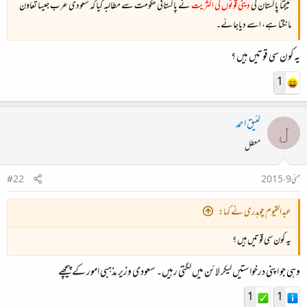
نتیجتاً پاکستان کی
دینی قوتوں کی اکثریت
نے پاکستانی حکومت سے مطالبہ کیا کہ سعودی عرب جیسا تعاون
ء
مانگتا ہے، اسے دیاجائے۔
یہ کون سی قوتیں ہیں ؟
1
لئیق احمد
ل
معطل
مئی 9، 2015
#22
عبدالقیوم چوہدری نے کہا:
یہ کون سی قوتیں ہیں ؟
وہی جو اپنی درخواستیں لیکر لائن میں لگتی رہیں۔ سعودی وزیر مذہبی امور کے پیچھے
1
1