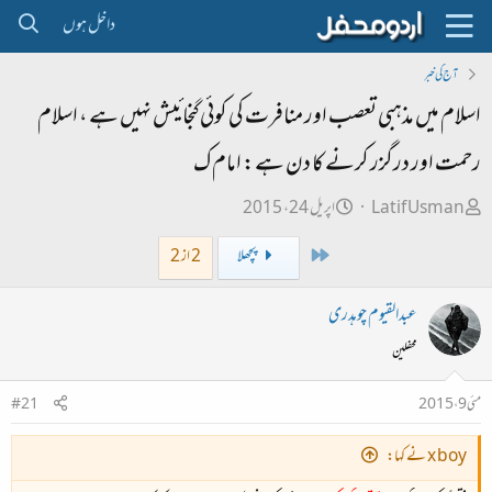
داخل ہوں
آج کی خبر
اسلام میں مذہبی تعصب اور منافرت کی کوئی گنجائیش نہیں ہے ، اسلام
رحمت اور درگزر کرنے کا دن ہے: امام ک
ص
ت
Latif Usman
اپریل 24، 2015
ا
ا
First
پچھلا
2 از 2
ح
ر
ب
ی
عبدالقیوم چوہدری
ل
خ
محفلین
ڑ
ا
ی
ب
مئی 9، 2015
#21
ت
د
x boy نے کہا:
ا