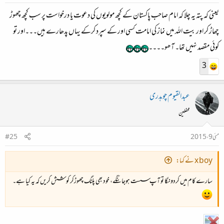
یعنی کہ پتہ یہ چلا کہ امام صاحب پاکستان کے کچھ مولویوں کی دعوت یا درخواست پر سب کچھ چھوڑ
چھاڑ کر اور بیت اللہ میں نماز کی امامت کسی اور کے سپرد کرکے یہاں پدھارے ہیں۔۔۔اور تو
کوئی مقصد نہیں تھا۔ آھو۔۔۔۔
3
عبدالقیوم چوہدری
محفلین
مئی 9، 2015
#25
x boy نے کہا:
سارے کام میں کردونگا تو آپ سست ہوجائنگے، خود بھی پلنگ چھوڑکر کوشش کریں کہ یہ کیا ہے۔