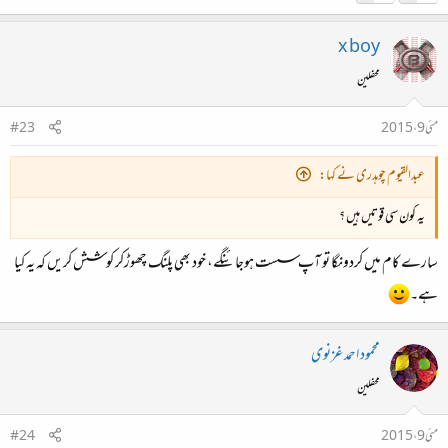
x boy
محفلین
مئی 9، 2015
#23
عبدالقیوم چوہدری نے کہا:
یہ کون سی قوتیں ہیں ؟
سارے کام میں کردونگا تو آپ سست ہوجائنگے، خود بھی پلنگ چھوڑکر کوشش کریں کہ یہ کیا
ہے۔
محمود احمد غزنوی
محفلین
مئی 9، 2015
#24