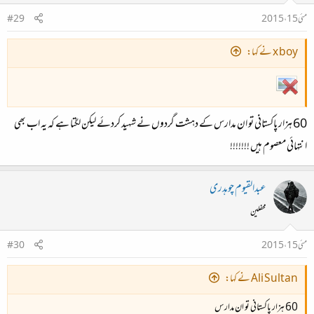
مئی 15، 2015
#29
x boy نے کہا:
60 ہزار پاکستانی تو ان مدارس کے دہشت گردوں نے شہید کردئے لیکن لگتا ہے کہ یہ اب بھی
انتہائی معصوم ہیں !!!!!!!
عبدالقیوم چوہدری
محفلین
مئی 15، 2015
#30
Ali Sultan نے کہا:
60 ہزار پاکستانی تو ان مدارس