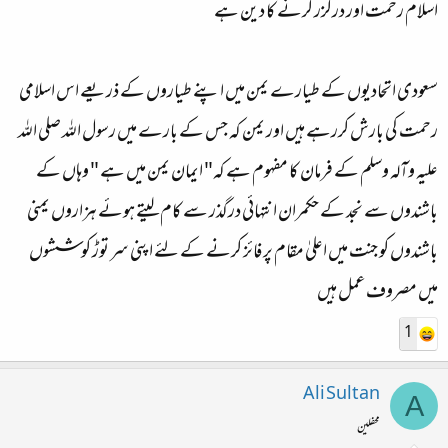
اسلام رحمت اور درگزر کرنے کا دین ہے
سعودی اتحادیوں کے طیارے یمن میں اپنے طیاروں کے ذریعے اس اسلامی
رحمت کی بارش کررہے ہیں اور یمن کہ جس کے بارے میں رسول اللہ صلی اللہ
علیہ وآلہ وسلم کے فرمان کا مفہوم ہے کہ" ایمان یمن میں ہے " وہاں کے
باشندوں سے نجد کے حکمران انتہائی درگذر سے کام لیتے ہوئے ہزاروں یمنی
باشندوں کو جنت میں اعلیٰ مقام پر فائز کرنے کے لئے اپنی سر توڑ کوششوں
میں مصروف عمل ہیں
1
Ali Sultan
A
محفلین