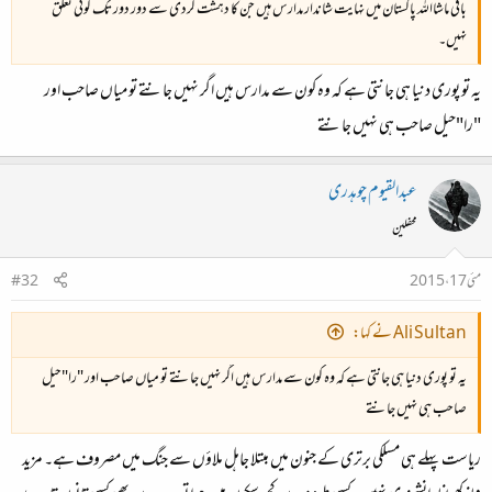
باقی ماشااللہ پاکستان میں نہایت شاندار مدارس ہیں جن کا دہشت گردی سے دور دور تک کوئی تعلق
نہیں۔
یہ تو پوری دنیا ہی جانتی ہے کہ وہ کون سے مدارس ہیں اگر نہیں جانتے تو میاں صاحب اور
"را"حیل صاحب ہی نہیں جانتے
عبدالقیوم چوہدری
محفلین
مئی 17، 2015
#32
Ali Sultan نے کہا:
یہ تو پوری دنیا ہی جانتی ہے کہ وہ کون سے مدارس ہیں اگر نہیں جانتے تو میاں صاحب اور "را"حیل
صاحب ہی نہیں جانتے
ریاست پہلے ہی مسلکی برتری کے جنون میں مبتلا جاہل ملاؤں سے جنگ میں مصروف ہے۔ مزید