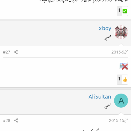
سالمیت کا خطرہ ہو تو ضرور پاکستان کو سعودیہ کی بھرپور مدد کرنی چاہئے۔
1
x boy
محفلین
مئی 9، 2015
#27
1
Ali Sultan
A
محفلین
مئی 15، 2015
#28