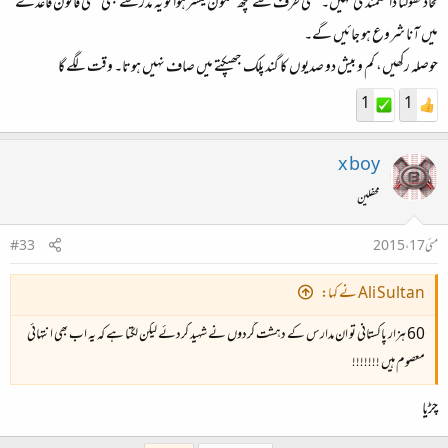
محاذ کھولنا دانشمندی نہیں۔ کسی طرف سے کچھ سکون میسر ہوا تو یہ مدرسے بھی کسی قانون قاعدے
میں آنا شروع ہو جائیں گے۔
حوصلہ رکھیں، کم و بیش دو صدیوں کا گند پلک جھپکتے میں صاف نہیں ہوتا۔ وقت لگے گا
1
1
x boy
محفلین
مئی 17، 2015
#33
Ali Sultan نے کہا:
60 ہزار پاکستانی تو ان مدارس کے دہشت گردوں نے شہید کردئے لیکن لگتا ہے کہ یہ اب بھی انتہائی
معصوم ہیں !!!!!!!
چڑیا