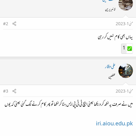
لائبریرین
مئی 1، 2023
#2
یہاں بھی کام نہیں کر رہی
1
علی وقار
محفلین
مئی 1، 2023
#3
میں نے صرف یہ لکھ کر دیکھا یعنی ایچ ٹی ٹی پی ایس ہٹا کر لکھا تو پھر کام کرنے لگ گئی یعنی کہ یوں
iri.aiou.edu.pk