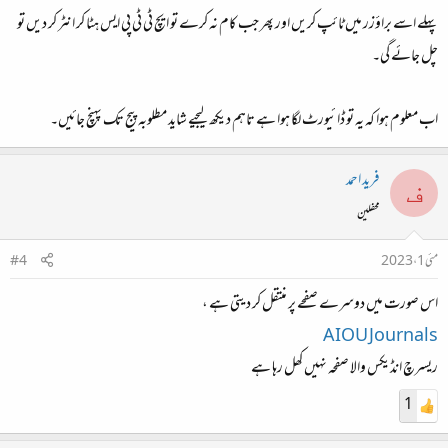
پہلے اسے براؤزر میں ٹائپ کریں اور پھر جب کام نہ کرے تو ایچ ٹی ٹی پی ایس ہٹا کر انٹر کر دیں تو
چل جائے گی۔
اب معلوم ہوا کہ یہ تو ڈائیورٹ لگا ہوا ہے تاہم دیکھ لیجیے شاید مطلوبہ پیج تک پہنچ جائیں۔
فرید احمد
ف
محفلین
مئی 1، 2023
#4
اس صورت میں دوسرے صفحے پر منتقل کر دیتی ہے ،
AIOU Journals
ریسرچ انڈیکس والا صفحہ نہیں کھل رہا ہے
1