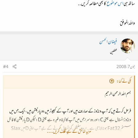
ساتھ ہی
اس موضوع
کا بھی مطالعہ کریں..
واللہ الموفق
فیضان الحسن
محفلین
جون 7، 2008
#4
مکی نے کہا:
بسم اللہ الرحمن الرحیم
فرض کرتے ہیں کہ آپ ونڈوز کے صارف ہیں اور آپ کے کمپیوٹر میں دو پارٹیشن ہیں، ایک جس میں
ونڈوز انسٹال ہے یعنی C: اور دوسرا جس میں آپ کا ڈیٹا وغیرہ ہے یعنی D: لیکن D پارٹیشن کا فائل
سسٹم Fat32 ہونا لازمی ہے.. اردو سلیکس کو انسٹال کرنے کے لیے آپ اپنی D میں Slax
مزید نمائش کے لیے کلک کریں۔۔۔
نامی فولڈر بنائیں اور اردو سلیکس کی سی ڈی لگا کر اس کا تمام تر مواد اس فولڈر میں کاپی کردیں.. سی ڈی