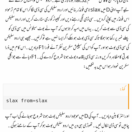
لیکن D پارٹیشن کا فائل سسٹم fat32 ہونا لازمی ہے.. اردو سلیکس کو انسٹال کرنے کے
لیے آپ اپنی D میں slax نامی فولڈر بنائیں اور اردو سلیکس کی سی ڈی لگا کر اس کا تمام تر مواد
اس فولڈر میں کاپی کردیں.. سی ڈی لگی رہنے دیں اور کمپیوٹر کو ری سٹارٹ کریں اور اردو سلیکس
کی سی ڈی سے بوٹ کریں.. یہاں میں امید کرتا ہوں کہ آپ نے بوٹ سیکونس میں سی ڈی کو
پہلے نمبر پر رکھا ہوا ہوگا تاکہ سی ڈی بوٹ ہوسکے اگر ایسا نہیں ہے تو کرلیں.. جیسے ہی اردو سلیکس
کی سی ڈی بوٹ ہو اور آپ کو اس کی سپلیش سکرین نظر آئے فورا F1 دبادیں.. اس کام میں ذرا
پھرتی کا مظاہرہ کریں ورنہ سی ڈی باقاعدہ بوٹ ہونا شروع کردے گی.. F1 دبانے سے جو اگلی
سکرین نمودار ہو اس میں یہ لکھیں:
کوڈ:
slax from=slax
اور انٹر کا بٹن دبادیں.. آپ کی D میں موجود اردو سلیکس بوٹ ہونا شروع ہوجائے گی اب آپ
چاہیں تو سی ڈی نکال لیں.. تھوڑی ہی دیر میں اردو سلیکس بوٹ ہوکر آپ کے سامنے ہوگی..