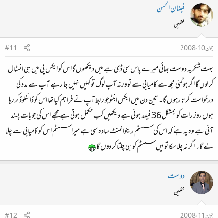
فیضان الحسن
محفلین
جون 10، 2008
#11
بہت شکریہ دوست بھائی میرے پاس سی ڈی ہے میں دیکھوں گا اس کو ایکس پی میں ہی انسٹال
کر لوں گا اگر ہو گئی مجھ سے کامیابی سے تو ورنہ آپ لوگ تو کہیں نہیں جا رہے آپ سے مدد کی
درخواست کرتا رہوں گا ۔ تین دن میں ایکس ابنٹو جو ربط آپ نے فراہم کیا تھا اس کو ڈائنلوڈ کر رہا
ہوں روز رات کو بمشکل 36 فیصد ہوئی ہے دیکھیں کب مکمل ہوتی ہے مجھے اس کی جو بات پسند
آئی ہے وہ یہ ہے کہ اس کی سسٹم ریکوائمنٹ سادہ سی ہے میرا سسٹم اس کو کامیابی سے چلا
لے گا ۔ اگر نہ چلا سکا تو میں سسٹم کو ہی چلتا کر دوں گا
دوست
محفلین
جون 11، 2008
#12