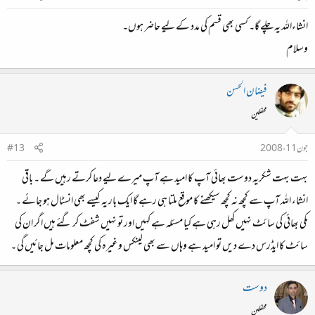
انشاءاللہ یہ چلے گا۔ کسی بھی قسم کی مدد کے لیے حاضر ہوں۔
وسلام
فیضان الحسن
محفلین
جون 11، 2008
#13
بہت بہت شکریہ دوست بھائی آپ کا امید ہے آپ میرے لیے دعا کرتے رہیں گے ۔ باقی
انشاء اللہ آپ سے کچھ نہ کچھ سیکھنے کا موقع ملتا ہی رہے گا ایک بار یہ کیسے بھی انسٹال ہو جائے ۔
مکی بھائی کی سائٹ نہیں کھل رہی ہے کیا مسئلہ ہے کہیں اور تو نہیں شفٹ کر گئے ہیں اگر ان کی
سائٹ کا ایڈرس دے دیں تو امید ہے وہاں سے بھی لینکس وغیرہ کی کچھ معلومات مل جائیں گی ۔
دوست
محفلین