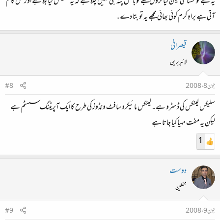
یہ ہے تو گستاخی لیکن کیا کروں مجھے تو بالکل پتہ ہی نہیں چلا ہے کہ یہ سلیکس کیا بلا ہے اور کس کام
آتی ہے براہِ کرم کوئی بھائی مجھے یہ تو بتا دے۔
قیصرانی
لائبریرین
جون 8، 2008
#8
سلیکس لینکس کی ڈسٹرو ہے۔ لینکس مائیکرو سافٹ ونڈوز کی طرح کا ایک آپریٹنگ سسٹم ہے
لیکن یہ مفت مہیا کیا جاتا ہے
1
دوست
محفلین
جون 9، 2008
#9