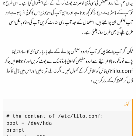
یہاں ہم نے اردو سلیکس کی سی ڈی کو صرف بوٹ کرنے کے لیے استعمال کیا ہے.. اس طرح نا
تو آپ کے ماسٹر بوٹ ریکارڈ کو کچھ ہوتا ہے اور نا ہی آپ کی ونڈوز پر اس کا کوئی اثر پڑتا ہے اور
آپ لینکس بھی چلالیتے ہیں، استعمال کے بعد آپ ری سٹارٹ کریں آپ کی ونڈو بالکل اسی
طرح چلے گی جس طرح روز چلتی ہے..
لیکن اگر آپ چاہتے ہیں کہ آپ کو اردو سلیکس چلانے کے لیے بار بار سی ڈی کا سہارا نہ لینا
پڑے تو مذکورہ بالا طریقے سے اردو سلیکس کو اپنی ہارڈ ڈسک سے بوٹ کریں اور /etc میں جاکر
lilo.conf نامی فائل کو تلاش کرکے کھول لیں.. اگر نہ ملے تو بنالیں اور اس میں ذیل کا کوڈ
ڈال کر محفوظ کرکے بند کردیں:
کوڈ:
# the content of /etc/lilo.conf:

boot = /dev/hda

prompt
