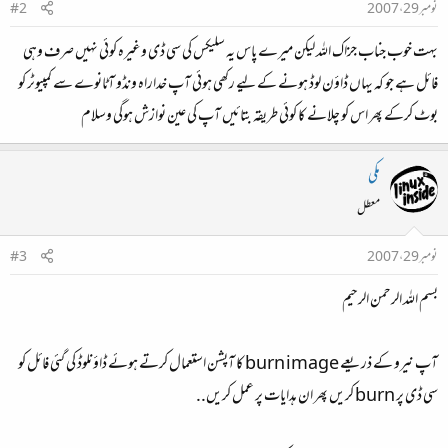
نومبر 29، 2007
#2
بہت خوب جناب جزاک اللہ لیکن میرے پاس یہ سلیکس کی سی ڈی وغیرہ کوئی نہیں صرف وہی
فائل ہے جو کہ یہاں ڈاؤن لوڈ ہونے کے لیے رکھی ہوئی آپ خداراہ ونڈو آٹانوے سے کمپیوٹر کو
بوٹ کرکے پھر اس کو چلانے کا کوئی طریقہ بتائیں آپ کی عین نوازش ہوگی وسلام
مکی
معطل
نومبر 29، 2007
#3
بسم اللہ الرحمن الرحیم
آپ نیرو کے ذریعے burn image کا آپشن استعمال کرتے ہوئے ڈاؤنلوڈ کی گئی فائل کو
سی ڈی پر burn کریں پھر ان ہدایات پر عمل کریں..