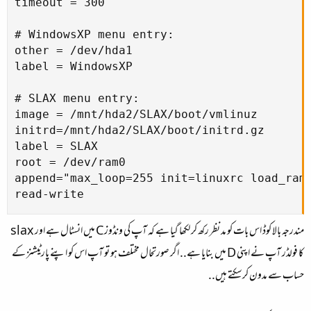
timeout = 300

# WindowsXP menu entry:

other = /dev/hda1

label = WindowsXP

# SLAX menu entry:

image = /mnt/hda2/SLAX/boot/vmlinuz

initrd=/mnt/hda2/SLAX/boot/initrd.gz

label = SLAX

root = /dev/ram0

append="max_loop=255 init=linuxrc load_ramd
read-write
مندرجہ بالا کوڈ اس بات کو مد نظر رکھ کر لکھا گیا ہے کہ آپ کی ونڈوز C میں انسٹال ہے اور slax
کا فولڈر آپ نے اپنی D میں بنایا ہے.. اگر صورتحال مختلف ہو تو آپ اس کو اپنے پارٹیشنز کے
حساب سے مدون کرسکتے ہیں..