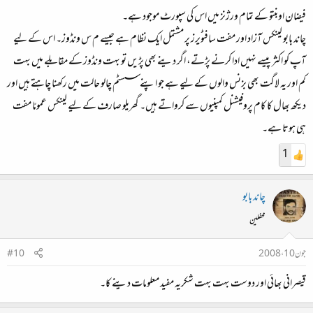
فیضان اوبنتو کے تمام ورژنز میں اس کی سپورٹ موجود ہے۔
چاند بابو لینکس آزاد اور مفت سافٹویرز پر مشتمل ایک نظام ہے جیسے م س ونڈوز۔ اس کے لیے
آپ کو اکثر پیسے نہیں‌ ادا کرنے پڑتے، اگر دینے بھی پڑیں‌ تو بہت ونڈوز کے مقابلے میں بہت
کم اور یہ لاگت بھی بزنس والوں‌ کے لیے ہے جو اپنے سسٹم چالو حالت میں‌ رکھنا چاہتے ہیں‌ اور
دیکھ بھال کا کام پروفیشنل کمپنیوں‌ سے کرواتے ہیں۔ گھریلو صارف کے لیے لینکس عمومًا مفت
ہی ہوتا ہے۔
1
چاند بابو
محفلین
جون 10، 2008
#10
قیصرانی بھائی اور دوست بہت بہت شکریہ مفید معلومات دینے کا۔