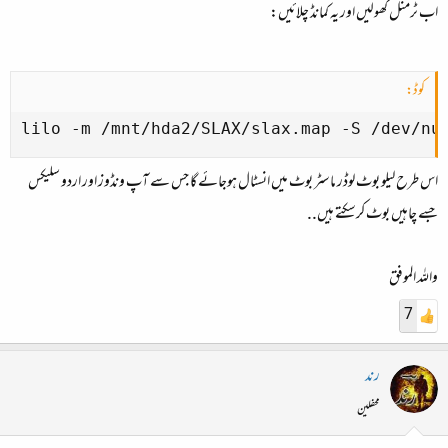
اب ٹرمنل کھولیں اور یہ کمانڈ چلائیں:
کوڈ:
lilo -m /mnt/hda2/SLAX/slax.map -S /dev/nu
اس طرح لیلو بوٹ لوڈر ماسٹر بوٹ میں انسٹال ہوجائے گا جس سے آپ ونڈوز اور اردو سلیکس
جسے چاہیں بوٹ کرسکتے ہیں..
واللہ الموفق
7
رند
محفلین