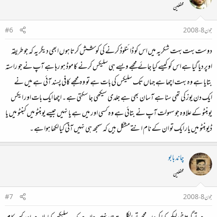
اس طرح لیلو بوٹ لوڈر ماسٹر بوٹ میں انسٹال ہوجائے گا جس سے آپ ونڈوز اور اردو سلیکس جسے
محفلین
چاہیں بوٹ کرسکتے ہیں..
جون 8، 2008
#6
واللہ الموفق
دوست بہت بہت شکریہ میں اس کو ڈائنلوڈ کرنے کی کوشش کرتا ہوں ابھی دیگر یہ کہ جو طریقہ
اوپر دیا گیا ہے اس کو کیسے کیا جائے مجھے ویسے ہی سلیکس کرنے کا موڈ ہو رہا ہے آپ نے جو راستہ
بتایا ہے وہ بہت اچھا ہے جہاں تک سلیکس کی بات ہے تو وہ مجھے کافی پسند آئی ہے میں نے
ایک دن یوز کی تھی سنا ہے آسان بھی ہے جلدی سیکھی جا سکتی ہے ۔ اچھا ایک بات اور ایکس
یوبنٹو کے علاوہ جو سہولت آپ نے بتائی ہے وہ کسی اور میں ہے یا نہیں جیسے یوبنٹو میں کبنٹو میں یا
ڈیوبنٹو میں یار ایک تو ان کے نام انتے مشکل ہیں کہ سمجھ ہی نہیں آتی کیا لکھا ہوا ہے ۔
چاند بابو
محفلین
جون 8، 2008
#7