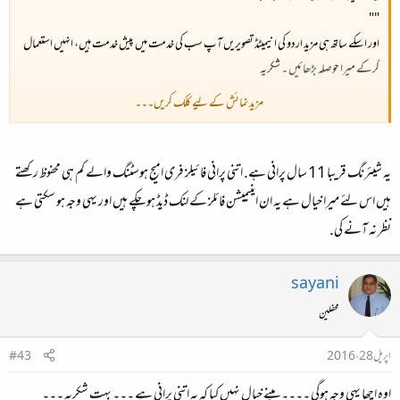
""
اور اسکے ساتھ ہی مزید اردو کی انیمیٹڈ تصویریں آپ سب کی خدمت میں پیش خدمت ہیں، انہیں استعمال
کرکے میرا حوصلہ بڑھائیں ۔ شکریہ​
مزید نمائش کے لیے کلک کریں۔۔۔
یہ شیئرنگ قریبا 11 سال پرانی ہے. اتنی پرانی فائیلز فری امیج ہوسٹنگ والے کم ہی محفوظ رکھتے
ہیں اس لئے میرا خیال ہے یہ ان اینیمیشن فائلز کے لنک ڈیڈ ہو چکے ہیں اور یہی وجہ ہو سکتی ہے
نظر نہ آنے کی.
""
sayani
محفلین
اپریل 28، 2016
#43
اوہ اچھا یہی وجہ ہوگی ۔۔۔۔ مینے خیال نہیں کیا کہ یہ اتنی پرانی ہے ۔۔۔ بہت شکریہ ۔۔۔