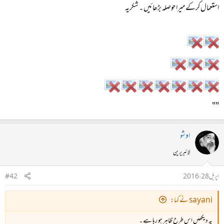
استعمال کرکے میرا حوصلہ بڑھائیں ۔ شکریہ​
""
اوشو
لائبریرین
اپریل 28، 2016
#42
sayani نے کہا:
یہ دیکھیں اس طرح ظاہر ہو رہا ہے ۔