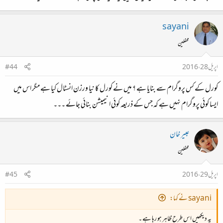
sayani
محفلین
اپریل 28، 2016
#44
کورل کے کس پروگرام سے بنایا ہے ؟ میں نے کورل کا نیا ورزن انسٹال کیا ہے مگر اس میں
ایسا کوئی پروگرام نہیں ہے کہ جس کے ذریعہ کوئی انیمیشن بنائی جائے ۔۔۔
عبیر خان
محفلین
اپریل 29، 2016
#45
sayani نے کہا:
یہ دیکھیں اس طرح ظاہر ہو رہا ہے ۔