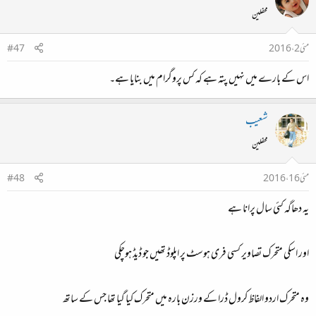
محفلین
مئی 2، 2016
#47
اس کے بارے میں نہیں پتہ ہے کہ کس پروگرام میں بنایا ہے۔
شعیب
محفلین
مئی 16، 2016
#48
یہ دھاگہ کئی سال پرانا ہے
اور اسکی متحرک تصاویر کسی فری ہوسٹ پر اپلوڈ تھیں جو ڈیڈ ہوچکی
وہ متحرک اردو الفاظ کرول ڈرا کے ورزن بارہ میں متحرک کیا گیا تھا جس کے ساتھ