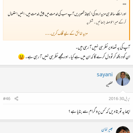
""
اور اسکے ساتھ ہی مزید اردو کی انیمیٹڈ تصویریں آپ سب کی خدمت میں پیش خدمت ہیں، انہیں استعمال
کرکے میرا حوصلہ بڑھائیں ۔ شکریہ​
مزید نمائش کے لیے کلک کریں۔۔۔
آپ کی یہ تصاویر نظر ہی نہیں آ رہی ہیں۔
ان کو دیکھ کر تو دل کرے گا کہ ان میں ہے کیا۔ اور مجھے نظرہی نہیں آ رہی ہے۔
sayani
""
محفلین
اپریل 30، 2016
#46
اچھا یہ تو بتا دیں کہ کس پرو گرام سے بنایا ہے ؟
عبیر خان