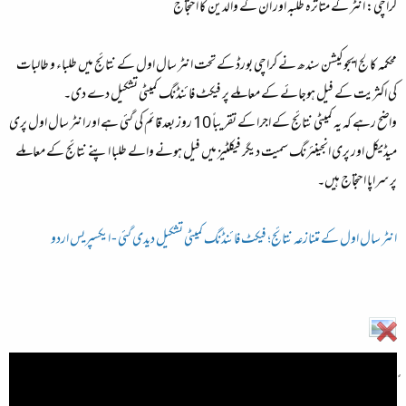
کراچی: انٹر کے متاثرہ طلبہ اور ان کے والدین کا احتجاج
محکمہ کالج ایجوکیشن سندھ نے کراچی بورڈ کے تحت انٹر سال اول کے نتائج میں طلباء و طالبات
کی اکثریت کے فیل ہوجائے کے معاملے پر فیکٹ فائنڈنگ کمیٹی تشکیل دے دی۔
واضح رہے کہ یہ کمیٹی نتائج کے اجرا کے تقریباً 10 روز بعد قائم کی گئی ہے اور انٹر سال اول پری
میڈیکل اور پری انجینئرنگ سمیت دیگر فیکلٹیز میں فیل ہونے والے طلبا اپنے نتائج کے معاملے
پر سراپا احتجاج ہیں۔
انٹر سال اول کے متنازعہ نتائج؛ فیکٹ فائنڈنگ کمیٹی تشکیل دیدی گئی - ایکسپریس اردو