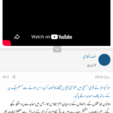
الف نظامی
لائبریرین
مارچ 2، 2024
#23
ایم کیو ایم نے قومی اسمبلی میں حکومتی بینچز پر بیٹھنے کا فیصلہ کرلیا، اس حوالے سے مسلم لیگ ن
کے ساتھ باقاعدہ معاہدہ طے پاگیا۔
دونوں جماعتوں کے رہنماؤں کے درمیان اہم اجلاس ہوا، جس میں معاہدے پر دستخط کیے
گئے۔ تین نکات پر مشتمل معاہدے میں
بلدیاتی نظام اور کراچی کے مسائل
سے متعلق نکات بھی