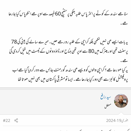
سنا ھے سندھ کے کوٹے پر انٹر پاس طلبہ جنکی پرسنٹیج 60 فیصد سے اوپر ھے انکو پاس کیا جارھا
ھے۔
یہ بات ایسے ھی نہیں لکھی بلکہ کراچی کے طلبہ رورھے ھیں۔ میرے سالے کی بیٹی کی 78
پرسنٹ تھی اور میٹرک میں 80 سے اوپر تھی جناح اور ڈاؤ دونوں کے ٹیسٹ میں فیل کردی گئ
ھے۔
یہ کیا ھو رھا ھے؟ کراچی والوں کو ویسے ھی سندھ گورمنٹ جابس سے دور کردیا گیا ھے اب
پروفیشنل کالجز سے بھی دور کیا جارھا ھے۔ ایسا تو مشرقی پاکستان میں بھی نہیں ھوتا تھا
سید رافع
معطل
جنوری 19، 2024
#22