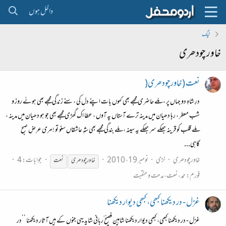
داخل ہوں
ٹیگ
خاور چودھری
نعت (خاورچودھری(
درِ شاہِ دو جہاں پر ، ملے حاضری مجھے بھی کہوں بات اپنے دل کی ، سنے زندگی مجھے بھی ہوئے روز و
شب معطر ، رہا دھیان میں مدینہ ترے آستاں پہ آوں ، عطا اک گھڑی مجھے بھی جو ہو دھیان میں مدینہ ،
ملے قلب کو قرینہ جھکے سر جھکے یہ سینہ ، ملے بندگی مجھے بھی شہِ عاشقاں سنو تو ! مری عرضِ صبح
گاہی...
خاورچودھری
لڑی
نومبر 19، 2010
جوابات: 4
خاور
چودھری
نعت
فورم:
حمد، نعت، مدحت و منقبت
غزل - در دیکھنا کبھی، کبھی دیوار دیکھنا
غزل - در دیکھنا کبھی، کبھی دیوار دیکھنا شاہین فصیحؔ ربانی شاید یہی جنوں کے ہیں آثار دیکھنا ’’در