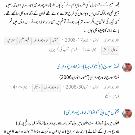
قیصرسلیم کے نئے ناول ”نیانگربسالیا ہم نے“ پرایک نظر (خاورچودھری) جب دُنیا اس قدرنہیں
پھیلی تھی اورلوگ آپس میں دیواروں کی طرح جڑے ہوئے تھے تو ان کے دُکھ درد بھی سانجھے تھے۔
کسی ایک کی خوشی میں اگر سب شریک ہوتے توغم میں بھی برابرموجود ہوتے۔ان دنوں میں غم
ہائے زمانہ کاپھیلاوٴ بھی یوں...
خاورچودھری
لڑی
جون 17، 2008
تنقید
خاور
چودھری
قیصر سلیم
مضامین
جوابات: 1
فورم:
آپ کی تحریریں
ناول
نثر
ٹھنڈا سورج (ہائیکو/ماہیا) - از خاور چودھری
ٹھنڈا سورج خاورچودھری (مطبوعہ جنوری 2006)
خاورچودھری
لڑی
مئی 30، 2008
جوابات: 4
خاور
چودھری
ہائیکو
فورم:
ہائیکو
چیخوں میں دبی آواز ( از خاور چودھری)
چیخوں میں دبی آواز فہرست چیخوں میں دبی آواز اور خاور چودھری(ازڈاکٹرفرمان فتح پوری)
خاورچودھری کے افسانے (از محمد حامد سراج) # نیلاخون # کرپٹ ونڈوز # بوڑھادرخت # میں #