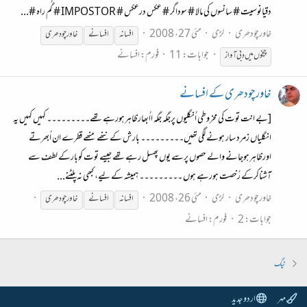
دقیانوسیت # سانسوں کی مالا # سوداگر # عکس درعکس # IMPOSTOR # گُم راہ #...
خاورچودھری
لڑی
مئی 27، 2008
افسانہ
افسانے
خاور
چودھری
جوابات: 11
فورم:
افسانے
چیخوں میں دبی آواز
خاورچودھری کے افسانے
[بے انت توت کی مخروطی اُنگلیوں پرجگہ جگہ ااُبھارظاہرہورہے تھے۔۔۔۔۔۔۔۔۔ کہیں کہیں یہ
انگلیاں زمرد سار ہونے لگی تھیں۔۔۔۔۔۔۔۔۔ بارش کے ننھے منھے قطرے ان اُبھرتے
اورظاہرہوجانے والے حصوں پرسے یوں پھسل رہے تھے جیسے توت کوبارکے لطف سے
آشناکرکے رُخصت ہورہے ہوں ۔۔۔۔۔۔۔۔۔ ہمیشہ کے لیے، کبھی نہ پلٹنے...
خاورچودھری
لڑی
مئی 26، 2008
افسانہ
افسانے
خاور
چودھری
جوابات: 2
فورم:
افسانے
ٹیگ
مہر
اردو جدید