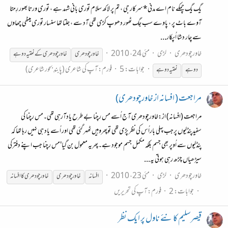
یگ یگ چمکے نام اے مدنی*سرکار جی ، تم پر لاکھ سلام توری بانی شہد ہے ، توری ورتا بھور رِمتا
آوے باٹ پر ، پاوے سب جگ ٹھور دھوپ کڑی تھی آد سے ، جلتا تھا سنسار توری میٹھی چھاوں
سے چار دشا اُپکار...
خاورچودھری
لڑی
مئی 24، 2010
خاور
چودھری
خاور
چودھری کے نعتیہ دوہے
جوابات: 5
فورم:
آپ کی شاعری (پابندِ بحور شاعری)
دوہے
نعتیہ دوہے
مراجعت ( افسانہ از خاورچودھری)
مراجعت (افسانہ) از:خاورچودھری آج اُسے مس رچنا بے طرح یادآرہی تھی۔مس رچنا کی
سفیدپنڈلیوں پرجب پہلی باراُس کی نظر پڑی تھی توپھروہیں ٹھہر گئی تھی اور اُسے یاد ہی نہیں رہا تھا کہ
پنڈلیوں سے اُوپر بھی جسم بلکہ مکمل جسم موجود ہے۔پھریہ معمول بن گیا'مس رچنا جب اپنے دفترکی
سیڑھیاں چڑھ رہی ہوتی یہ...
خاورچودھری
لڑی
مئی 23، 2010
افسانہ
خاور
چودھری
خاور
چودھری کا افسانہ
جوابات: 2
فورم:
آپ کی تحریریں
قیصرسلیم کا نئے ناول پر ایک نظر