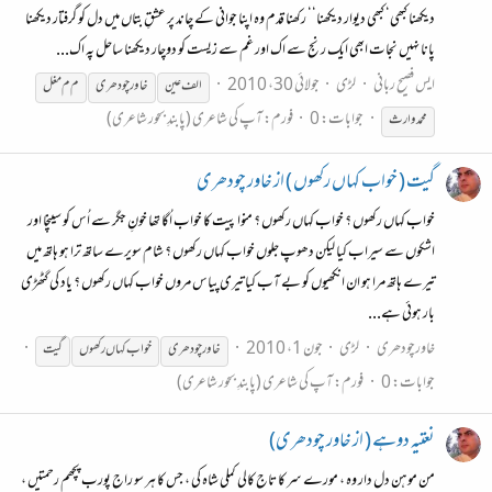
دیکھنا کبھی‘ کبھی دیوار دیکھنا‘‘ رکھنا قدم وہ اپنا جوانی کے چاند پر عشقِ بتاں میں دل کو گرفتار دیکھنا
پانا نہیں نجات ابھی ایک رنج سے اک اور غم سے زیست کو دوچار دیکھنا ساحل پہ اک...
ایس فصیح ربانی
لڑی
جولائی 30، 2010
الف عین
خاور
چودھری
م م مغل
جوابات: 0
فورم:
آپ کی شاعری (پابندِ بحور شاعری)
محمد وارث
گیت ( خواب کہاں رکھوں ) از خاور چودھری
خواب کہاں رکھوں ؟ خواب کہاں رکھوں ؟ منوا پیت کا خواب اُگا تھا خونِ جگر سے اُس کو سینچا اور
اشکوں سے سیراب کیا لیکن دھوپ جلوں خواب کہاں رکھوں ؟ شام سویرے ساتھ ترا ہو ہاتھ میں
تیرے ہاتھ مرا ہو ان انکھیوں کو بے آب کیا تیری پیاس مروں خواب کہاں رکھوں ؟ یاد کی گٹھڑی
بار ہوئی ہے...
خاورچودھری
لڑی
جون 1، 2010
خاور
چودھری
خواب کہاں رکھوں
گیت
جوابات: 0
فورم:
آپ کی شاعری (پابندِ بحور شاعری)
نعتیہ دوہے ( از خاور چودھری)
من موہن دل دار وہ ، مورے سر کا تاج کالی کملی شاہ کی ، جس کا ہر سو راج پورب پچھم رحمتیں ،