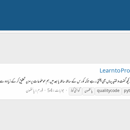
Learn to Pr
ھ گفت و شنید یہاں بھی چلتی رہے تاکہ کورس کے ساتھ ساتھ یا بعد میں ہم موضوعات پر مزید تحقیق کر کے زیادہ سے ز
جوابات: 54
فورم:
پائتھون
py
quality code
پائتھون
کوالٹی
کوڈ