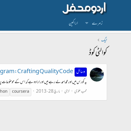
زمرے
اراکین
ٹیگ
کوالٹی کوڈ
ogram:Crafting Quality Code
وسائل
یہ کورس میں اور محمداحمد لے رہے ہیں اور ارادہ ہے کہ اس کے موضوعات پر کچ
محب علوی
لڑی
مارچ 28، 2013
thon
coursera