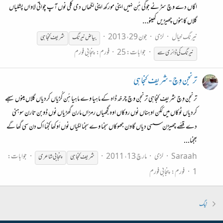
اگاں دے وچ سڑنے جوگی ہُن نہیں اینی مورکھ اپنی لکّھاں دی کُلی نوں آپ چواتی لاواں پشلیاں
گلاں کاہنوں چھیڑیں کھینو...
نیرنگ خیال
لڑی
جون 29، 2013
بیاض نیرنگ
شریف
کنجاہی
جوابات: 25
فورم:
پنجابی فورم
نیرنگ کی ڈائری سے
ترنجن وِچ - شریف کنجاہی
ترنجن وِچ شریف کنجاہی ترنجن وچ چرخہ ڈاہ کے ماہیا وے ماہیا ہُن کُڑیاں کردیاں گلاں مینوں سبھے
کردیاں ٹوکاں میں ککن اوہناں نوں روکاں اوہ گجُھیاں رمزاں مارن گھڑیاں نوں ڈوبن تارن سوہنی
دے قصّے چھیڑن سسی دیاں گاون جھوکاں سجنا وے سجنا لگیاں نوں اَوکھا کجنا اک دن سی گھا گے
بھجنا...
Saraah
لڑی
مارچ 13، 2011
جوابات:
شریف
کنجاہی
پنجابی شاعری
1
فورم:
پنجابی فورم
ٹیگ