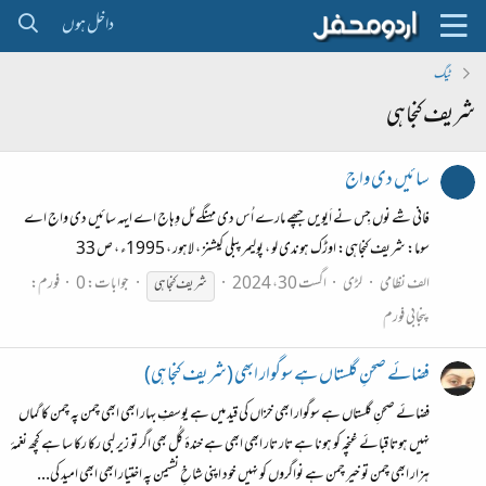
داخل ہوں
ٹیگ
شریف کنجاہی
سائیں دی واج
فانی شے نوں جِس نے اَیویں جپھے مارے اُس دی مہنگے مُل وِہاج اے ایہہ سائیں دی واج اے
سوما: شریف کنجاہی: اوڑک ہوندی لو ، پولیمر پبلی کیشنز ، لاہور ، 1995ء ، ص 33
الف نظامی
لڑی
اگست 30، 2024
جوابات: 0
فورم:
شریف
کنجاہی
پنجابی فورم
فضائے صحنِ گلستاں ہے سوگوار ابھی (شریف کنجاہی)
فضائے صحنِ گلستاں ہے سوگوار ابھی خزاں کی قید میں ہے یوسفِ بہار ابھی ابھی چمن پہ چمن کا گماں
نہیں ہوتا قبائے غنچہ کو ہونا ہے تار تار ابھی ابھی ہے خندۂ گُل بھی اگر تو زیر لبی رکا رکا سا ہے کچھ نغمۂ
ہزار ابھی چمن تو خیر چمن ہے نواگروں کو نہیں خود اپنی شاخِ نشیمن پہ اختیار ابھی ابھی امید کی...