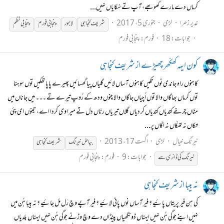
کرماں دے مارے کھوبھے، آپ تے سُکایاں نہیں...
غدیر زھرا
لڑی
جنوری 5، 2017
شریف
کنجاہی
لاہور
پنجابی فورم
پنجابی نظم
جوابات: 18
فورم:
پنجابی فورم
کون ایہہ کھکّھر چھیڑے از شریف کنجاہی
کاہنوں راہ جاندی نوں تکیں کاہنوں آساں لائیں گلیاں پیا گھسائیں پھیرے پاپا تھکیں توں سوہنا
توں کرماں بھاگاں والا توں اُچیاں جاگاں والا چنوں ودھ کے رُوپ تیرے تے ۔۔۔ میں جاناں میں
منّاں چرخے کتدیاں کتدیاں کر دیاں گلاں تیریاں رنّاں دل تے میرا وی کردا اے، تینوں ای پئی
تکاں نہ تھکّاں نہ اکّاں پر...
نیرنگ خیال
لڑی
اگست 17، 2013
بیاض نیرنگ
شریف
کنجاہی
جوابات: 9
فورم:
پنجابی فورم
نیرنگ کی ڈائری سے
نہ بیبا از شریف کنجاہی
کی ہن فیر پریتاں پائیے ؟ فیر آساں نوں پانی لائیے ؟ فیر آپے وچ رَل مل جائیے ؟ نہ بیبا ہُن میں
نہیں اینے جوگی ہُن نہیں ایہناں ڈونگھیاں پینڈاں دے وچ وڑنے جوگی ہُن نہیں ایہناں بلدیاں