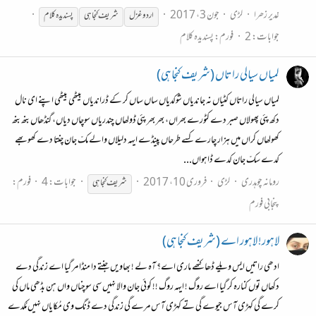
غدیر زھرا
لڑی
جون 3، 2017
اردو غزل
شریف
کنجاہی
پسندیدہ کلام
جوابات: 2
فورم:
پسندیدہ کلام
لمیاں سیالی راتاں (شریف کنجاہی)
لمیاں سیالی راتاں کٹیاں نہ جاندیاں شوکدیاں ساں ساں کر کے ڈراندیاں بیٹھی بیٹھی اپنے ای نال
دکھ پئی پھولاں صبر دے کٹورے بھراں، بھر بھر پئی ڈولھاں چندریاں سوچاں دیاں، گنڈھاں بنھ بنھ
کھولھاں کراں میں ہزار چارے کسے طرحاں پینڈے ایہہ دلیلاں والے مکّ جان چنتا دے کھوبھے
کدے سکّ جان کدے ڈاہواں...
رومانہ چوہدری
لڑی
فروری 10، 2017
جوابات: 4
فورم:
شریف
کنجاہی
پنجابی فورم
لاہور! لاہور اے (شریف کنجاہی)
ادھی راتیں ایس ویلے ڈھا کنھے ماری اے؟ آہ لے ! بھاویں جنتے دا منڈا مر گیا اے زندگی دے
دکھاں توں کنارہ کر گیا اے روگ ! ایہہ روگ !! کوئی جان والا نہیں سی سوچناں واں ہن بڈھی ماں کی
کرے گی کہڑی آس جیوے گی تے کہڑی آس مرے گی زندگی دے ڈنگ وی مُکایاں نہیں مُکدے