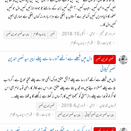
تجھ سا نہ تھا کوئی ، نہ کوئی ہے حسیں کہیں تُو بے مثال ہے ترا ثانی نہیں کہیں اپنا جنوں میں مدِ مقابل
نہیں کہیں دامن کہیں ، جیب کہیں ، آستیں کہیں زاہد کے سامنے جو ہو وہ نازنیں کہیں دل ہو کہیں
حُضور کا دُنیا و دیں کہیں اک تیرے آستاں پہ جھکی ہے ہزار بار ورنہ کہاں جھُکی ہے ہماری جبیں
کہیں دل کا...
سردار محمد نعیم
لڑی
اکتوبر 10، 2018
نصیر
پسندیدہ کلام
پیرسید
نصیر
الدین
نصیر
جوابات: 0
فورم:
پسندیدہ کلام
دل میں شُعلے سے اُٹھے آہِ رسا سے پہلے -پیر سید نصیر الدین
نصیر الدین نصیر
نصیر گیلانی
دل میں شُعلے سے اُٹھے آہِ رسا سے پہلے آتشِ عشق بھڑک اُٹھی ہوا سے پہلے غنچہ موج ہے، گردابِ
بلا سے پہلے مسکرا دیتے ہیں وہ مجھ پہ جفا سے پہلے عشق، اور اس بتِ کافر کا، الہی توبہ نام بھی اس
کا اگر لو تو خدا سے پہلے رازِ ہستی کو سمجھنا نہیں کارِ آساں نہ کُھلا ہے نہ کُھلے گا یہ قضا سے پہلے...
فرحان محمد خان
لڑی
فروری 6، 2018
نصیر
الدین
نصیر
جوابات: 6
فورم:
پسندیدہ کلام
پیر سید
نصیر
الدین
نصیر
ؔ گیلانی
پیرسید
نصیر
الدین
نصیر