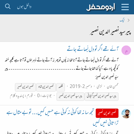
داخل ہوں
ٹیگ
پیرسید نصیر الدین نصیر
آئے تھے اگر تو دِل لُبھاتے جاتے
م
آئے تھے اگر تو دِل لُبھاتے جاتے آنا تھا نہ یُوں تو پھر نہ آتے جاتے دُہراؤں تو آتا ہے کلیجہ مُنھ
کو کُچھ یاد ہے، کیا کہا تھا جاتے جاتے ۔۔۔۔۔۔۔۔۔۔۔۔۔۔۔۔۔۔۔۔۔۔۔۔۔۔۔۔۔۔۔۔ پیر
سیّد نصیر الدین نصیرؔ
محسن خان
لڑی
دسمبر 2، 2019
قطعہ
نصیر
الدین
شاہ
نصیر
الدین
نصیر
جوابات: 0
فورم:
پسندیدہ کلام
پیر سید
نصیر
الدین
نصیر
ؔ گیلانی
پیرسید
نصیر
الدین
نصیر
تجھ سا نہ تھا کوئی نہ کوئی ہے حسیں کہیں . . . تو بے مثال ہے
نصیر الدین نصیر
ترا ثانی نہیں کہیں