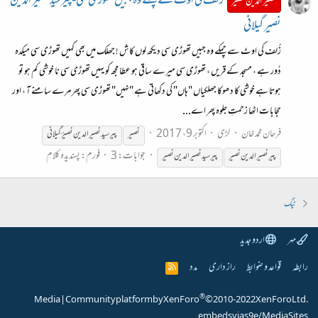
زُلف کی اوٹ سے چمکے وہ جبیں تھوڑی سی-پیرسید نصیر الدین
نصیر الدین نصیر
نصیر گیلانی
زُلف کی اوٹ سے چمکے وہ جبیں تھوڑی سی دیکھ لوں کاش ! جھلک میں بھی کہیں تھوڑی سی میکدہ
دُور ہے ، مسجد کے قریں ، تھوڑی سی میرے ساقی ہو عطا مجھ کو یہیں تھوڑی سی نا خوشی کم ہو تو
ہوتا ہے خوشی کا دھوکا جھلکیاں "ہاں" کی دکھاتی ہے "نہیں" تھوڑی سی پھر مرے سامنے آ ، اور
حجابات اٹھا زحمتِ جلوہ پھر اے...
فرحان محمد خان
لڑی
اکتوبر 9، 2017
نصیر
پیر سید
نصیر
الدین
نصیر
ؔ گیلانی
جوابات: 3
فورم:
پسندیدہ کلام
پیر
نصیر
الدین
نصیر
پیرسید
نصیر
الدین
نصیر
ٹیگ
مہر
اردو جدید
رابطہ
قواعد و ضوابط
راز داری
مدد
R
S
S
®
Media
|
Community platform by XenForo
© 2010-2022 XenForo Ltd.
embeds via s9e/MediaSites