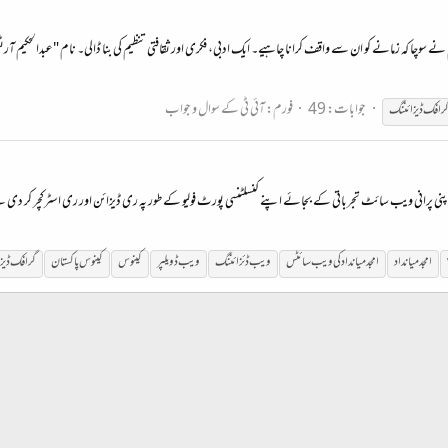
چا کہ زمانے کو ان سے واقف کرانا چاہیے۔ ایک ادبی، فکری اور ثقافتی تنظیم کی بنا ڈالی۔ نام "عبدالحکیم آرٹس 
جوابات: 49
فورم:
آئی ٹی کے سوال و جواب
رافک
ڈیزائننگ
ں نے اپنی پرانی ویب سائٹ تجرباتی کے بجائے اپنے کنسلٹنسی پورٹ فولیو کے طور پہ ری ڈیزائن اور ری اسٹرکچر ک
امجد میانداد
امجد میانداد کی ویب سائٹس
ویب ڈئزائننگ
ویب ڈویلپر
کینوس
کینوس پاکستان
گرافک
ڈیز