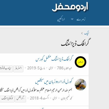
زمرے
اراکین
ٹیگ
گرافک ڈیزائننگ
گرافک ڈیزائننگ مکمل کورس
عبدالقدیر 786
لڑی
مارچ 5، 2019
السٹریٹر
ایڈوب فوٹو 
کورل ڈرا اردو زبان میں سیکھیں
بسم اللہ الرحمن الرحیم السلام علیکم دوستو کورل ڈرا میں گرافکس ڈیزائننگ سیکھن
ًمحمد نعیم خان
لڑی
اگست 4، 2018
،
گرافک
س
لوگو
ڈیزائننگ