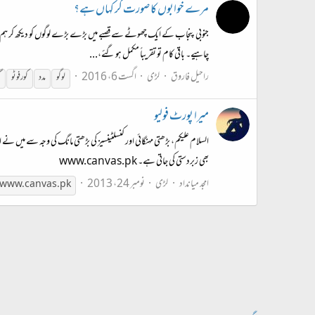
مرے خوابوں کا صورت گر کہاں ہے؟
جنوبی پنجاب کے ایک چھوٹے سے قصبے میں بڑے بڑے لوگوں کو دیکھ کر ہم نے سو
چاہیے۔ باقی کام تو تقریباً مکمل ہو گئے،...
راحیل فاروق
لڑی
اگست 6، 2016
لوگو
مدد
کور فوٹو
گ
میرا پورٹ فولیو
السلام علیکم، بڑھتی مہنگائی اور کنسلٹینسیز کی بڑھتی مانگ کی وجہ سے می
بھی زبردستی کی جاتی ہے۔ www.canvas.pk
امجد میانداد
لڑی
نومبر 24، 2013
www.canvas.pk