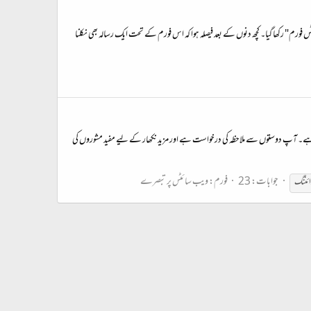
فورم" رکھا گیا۔ کچھ دنوں کے بعد فیصلہ ہوا کہ اس فورم کے تحت ایک رسالہ بھی نکلنا
ر دی ہے۔ آپ دوستوں سے ملاحظہ کی درخواست ہے اور مزید نکھار کے لیے مفید مشوروں کی
جوابات: 23
فورم:
ویب سائٹس پر تبصرے
ائننگ