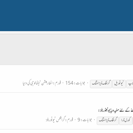
جوابات: 154
فورم:
انفارمیشن ٹیکنالوجی کی دنیا
شاپ
ٹیوٹوریل
گرافک
ڈیزائننگ
ے کے لئے مفید ویڈیو ٹیٹوریلز:
جوابات: 9
فورم:
گرافکس ٹیوٹوریلز
کورل ڈرا
گرافک
ڈیزائننگ