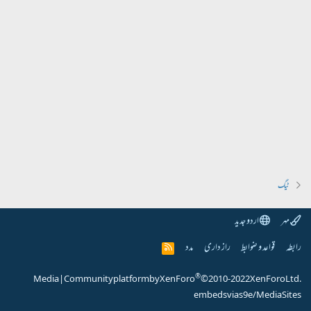
ٹیگ
مہر
اردو جدید
رابطہ
قواعد و ضوابط
راز داری
مدد
R
S
S
®
Media
|
Community platform by XenForo
© 2010-2022 XenForo Ltd.
embeds via s9e/MediaSites