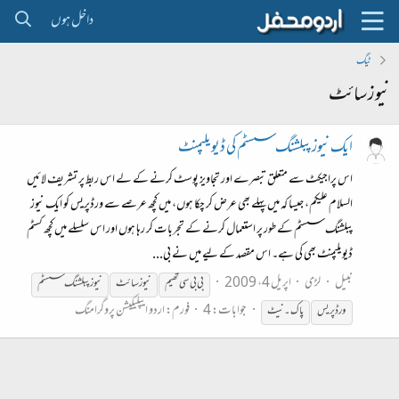
داخل ہوں
ٹیگ
نیوز سائٹ
ایک نیوز پبلشنگ سسٹم کی ڈیویلپمنٹ
اس پراجیکٹ سے متعلق تبصرے اور تجاویز پوسٹ کرنے کے لے اس ربط پر تشریف لائیں
السلام علیکم، جیسا کہ میں پہلے بھی عرض کر چکا ہوں، میں کچھ عرصے سے ورڈپریس کو ایک نیوز
پبلشنگ سسٹم کے طور پر استعمال کرنے کے تجربات کر رہا ہوں اور اس سلسلے میں کچھ کسٹم
ڈیویلپمنٹ بھی کی ہے۔ اس مقصد کے لیے میں نے بی...
نبیل
لڑی
اپریل 4، 2009
بی بی سی تھیم
نیوز
سائٹ
نیوز
پبلشنگ سسٹم
جوابات: 4
فورم:
اردو ایپلیکیشن پروگرامنگ
ورڈ پریس
پاک۔نیٹ