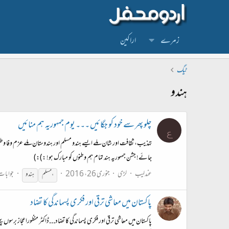
زمرے
اراکین
ٹیگ
ہندو
چلو پھر سے خود کو جگائیں ۔۔۔ یوم جمہوریہ ہم منائیں
ع
تہذیب، ثقافت اور شان ملے ایسے ہندو مسلم اور ہندوستان ملے عزم وفا و
جائے! جشن جمہوریہ ہند تمام ہم وطنوں کو مبارک ہو! :):)
عندلیب
لڑی
جنوری 26، 2016
جوابات:
، مسلم
ہندو
پاکستان میں معاشی ترقی اور فکری پسماندگی کا تضاد
پاکستان میں معاشی ترقی اور فکری پسماندگی کا تضاد...ڈاکٹر منظوراعجاز برسو