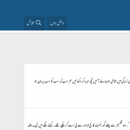
داخل ہوں
تلاش
گی میں شامل ہو جائے آئیں کچھ ایسا کر دکھائیں ہم سب کہ سب کو سب پر مان ہو
اں“ ۔ وہ تقسیم سے پہلے گورنمنٹ کالج لاہور سے بی اے کر چکے تھے۔ کہنے لگے میں ایک دفعہ