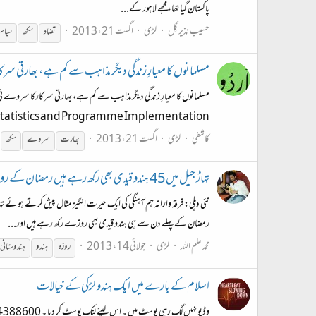
پاکستان گیا تھا، مجھے لاہور کے...
حسیب نذیر گِل
لڑی
اگست 21، 2013
تضاد
سکھ
سیا
مسلمانوں کا معیارِ زندگی دیگر مذاہب سے کم ہے، بھارتی س
Statistics and Programme Implementationکے تحت کام کرنے والے ادارے، نیشنل.
کاشفی
لڑی
اگست 21، 2013
بھارت
سروے
سکھ
تہاڑ جیل میں 45 ہندو قیدی بھی رکھ رہے ہیں رمضان کے روزے۔
رمضان کے پہلے دن سے ہی ہندو قیدی بھی روزے رکھ رہے ہیں اور...
محمد علم اللہ
لڑی
جولائی 14، 2013
روزہ
ہندو
ہندو
ستانی
اسلام کے بارے میں ایک ہندو لڑکی کے خیالات
وڈیو نہیں لگ رہی پوسٹ میں ۔ اس لیئے لنک پوسٹ کر دیا ۔ https://www.facebook.com/video/embed?video_id=323895284388600