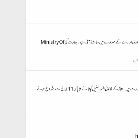
مسلمانوں کا معیارِ زندگی دیگر مذاہب سے کم ہے، بھارتی سرکارکا سروے ئی دہلی…بھارت میں بسنے والے مسلمانوں کا معیارِ زندگی،دیگرمذاہب سے کم ہے۔ یہ بات بھارت کے ایک سرکاری ادارے کے سروے میں سامنے آئی ہے۔بھارت کی Ministry Of
شرہ
نئی دہلی: فرقہ وارانہ ہم آہنگی کی ایک حیرت انگیز مثال پیش کرتے ہوئے تہاڑ جیل کے 45 ہندو قیدی بھی اپنے 1،800 مسلم قیدیوں کے ساتھ صبح سے شام تک رمضان کے روزے رکھ رہے ہیں۔ تہاڑ کے قانونی افسر سنیل گپتا نے بتایا کہ 11 جولائی سے شروع ہوئے