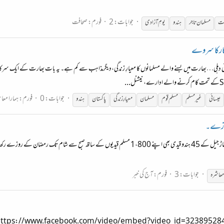
جوابات: 2
فورم:
صحافت
ست
مسلمان تاجر
ہندو
یومِ آزادی
رکارکا سروے
..
جوابات: 0
فورم:
ہمارا معا
عیسائی
غیر مسلم
مسلم قوم
مسلمان
معیارِ زندگی
پاکستان
ہندو
جوابات: 3
فورم:
آج کی خبر
 معاشرہ