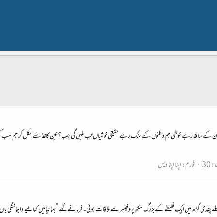
طن کے ساتھ رہے خوشی ہم وطنوں کے سنگ رہے حقیقی خوشیاں تب ملیں گی جب آئین کاغذ سے نکل کر ہم سب کی زند
 30
فورم:
اپنا اپنا دیس
ں پہلے چندی گڑھ میں ایک فلسفے کے بزرگ سکھ پروفیسر سے ملاقات ہوئی۔ فرمانے لگے ”بھائیا میں کمالیے دا جانگلی ہ