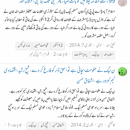
99ء سے مقدمہ چلائیں تو بات ضیاء پھر یحییٰ تک جائیگی، مشاہد اللہ
ل
اسلام آباد (اے پی پی) پاکستان مسلم لیگ (ن) کے سیکرٹری اطلاعات سینیٹر مشاہد اللہ خان نے
کہا ہے کہ جنرل پرویز (ر) مشرف کے خلاف کارروائی اگر 12 اکتوبر سے کی جاتی تو مطالبہ کیا جاتا کہ
ضیاء کے دور سے کارروائی کی جائے اور اگر ضیاء کے دور سے کی جاتی تو کہتےکہ یحییٰ کے دور سے
کرو، اصل مقصد مشرف کو...
لئیق احمد
لڑی
جنوری 7، 2014
12 اکتوبر
شجاعت حسین
غداری کیس
جوابات: 2
فورم:
آج کی خبر
مشاہد اللہ
ن
لیگ
پرویز مشرف
ن لیگ نے حکومت بچانی ہے تو اسحق ڈار کو فارغ کر دے، شیخ رشید،اقتصادی
ٹیم کمزور ہے، اشفاق حسن
ن لیگ نے حکومت بچانی ہے تو اسحق ڈار کو فارغ کر دے، شیخ رشید،اقتصادی ٹیم کمزور ہے،
اشفاق حسن وزیرخزانہ اپنی ناکامی تسلیم نہیں کرناچاہتے یاانھیں پتہ نہیں کہ معیشت کو کیسے
چلاناہے،سربراہ عوامی مسلم لیگ۔فوٹو:فائل اسلام آ باد: عوامی مسلم لیگ کے سربراہ شیخ
رشید احمد نے کہا ہے کہ6 ماہ گزرنے کے باوجود...
کاشفی
لڑی
جنوری 2، 2014
جوابات: 1
اشفاق حسن
شیخ رشید
ن
لیگ