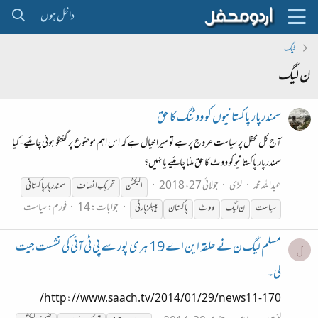
داخل ہوں
ٹیگ
ن لیگ
سمندرپار پاکستانیوں کو ووٹنگ کا حق
آج کل محفل پر سیاست عروج پر ہے تو میرا خیال ہے کہ اس اہم موضوع پر گفتگو ہونی چاہئیے- کیا
سمندرپار پاکستانیو کو ووٹ کا حق ملنا چاہئیے یا نہیں؟
عبداللہ محمد
لڑی
جولائی 27، 2018
الیکشن
تحریکِ انصاف
سمندر پار پاکستانی
جوابات: 14
فورم:
سیاست
سیاست
ن
لیگ
ووٹ
پاکستان
پیپلز پارٹی
مسلم لیگ ن نے حلقہ این اے 19 ہری پور سے پی ٹی آئی کی نشست جیت
ل
لی۔
http://www.saach.tv/2014/01/29/news11-170/