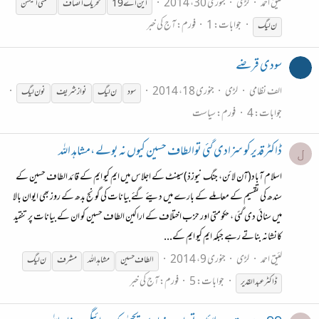
لئیق احمد
لڑی
جنوری 30، 2014
این اے 19
تحریک انصاف
ضمنی الیکشن
جوابات: 1
فورم:
آج کی خبر
ن
لیگ
سودی قرضے
الف نظامی
لڑی
جنوری 18، 2014
سود
ن
لیگ
ن
واز شریف
ن
ون
لیگ
جوابات: 4
فورم:
سیاست
ڈاکٹرقدیرکو سزادی گئی توالطاف حسین کیوں نہ بولے ،مشاہد اللہ
ل
اسلام آباد(آن لائن، جنگ نیوزذ)سینٹ کے اجلاس میں ایم کیو ایم کے قائد الطاف حسین کے
سندھ کی تقسیم کے معاملے کے بارے میں دیئے گئے بیانات کی گونج بدھ کے روز بھی ایوان بالا
میں سنائی دی گئی ، حکومتی اور حزب اختلاف کے اراکین الطاف حسین کو ان کے بیانات پر تنقید
کانشانہ بناتے رہے جبکہ ایم کیو ایم کے...
لئیق احمد
لڑی
جنوری 9، 2014
الطاف حسین
مشاہد اللہ
مشرف
ن
لیگ
جوابات: 5
فورم:
آج کی خبر
ڈاکٹر عبدالقدیر