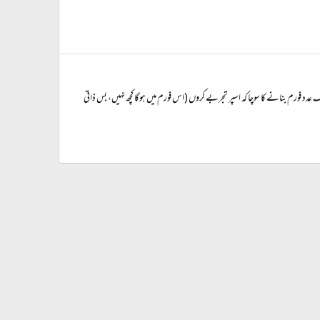
عدد فورم بنانے کا سوچا کہ اسپر تجربے کروں (اس فورم میں ہوگا کچھ نہیں، بس ذاتی