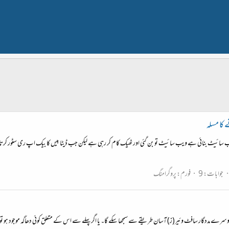
ب سائیٹ بنائی ہے ویب سائیٹ تو بن گئی اور ٹھیک کام کر رہی ہے لیکن جب ڈیٹا بیس کا بیک اپ ری سٹور کرتا ہوں
جوابات: 9
فورم:
پروگرامنگ