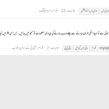
جوابات: 22
فورم:
اردو بلاگنگ
ورڈ پریس
ورڈ پریس انسٹالیشن
ہوئی ہے تو سوچا اسکی طرف جانے سے پہلے ویب بنانے کی بنیادی معلومات تو سمجھ لیں جائیں۔ بس اسی چکر میں ایک 
جوابات: 7
فورم:
آئی ٹی کے سوال و جواب
mysq
فورم
مائی ایس کیو ایل
مائی بی بی