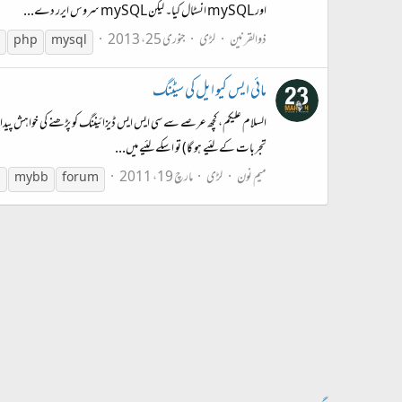
اور mySQL انسٹال کیا۔ لیکن mySQL سروس ایرر دے...
ذوالقرنین
لڑی
جنوری 25، 2013
php
mysql
مائی ایس کیو ایل کی سیٹنگ
السلام علیکم، کچھ عرصے سے سی ایس ایس ڈیزائیننگ کو پڑھنے کی خواہش پیدا 
تجربات کے لئیے ہو گا) تو اسکے لئیے میں...
میم نون
لڑی
مارچ 19، 2011
l
mybb
forum