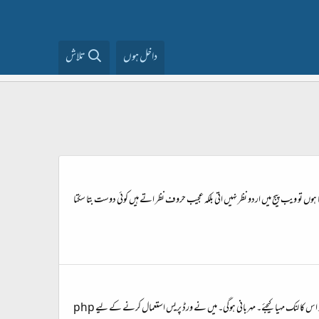
داخل ہوں
تلاش
 تو ویب پیج میں اردو نظر نہیں اتی بلکہ عجیب حروف نظر اتے ہیں کوئی دوست بتا سکتا
السلام علیکم! کیا کوئی دوست مجھے ورڈ پریس انسٹالیشن، اس کے لیے درکار دوسرے مددگار سافٹ وئیر(ز) آسان طریقے سے سمجھا سکے گا۔ یا اگر پہلے سے اس کے متعلق کوئی دھاگہ موجود ہو تو اس کا لنک مہیا کیجئے۔ مہربانی ہوگی۔ میں نے ورڈ پریس استعمال کرنے کے لیے php