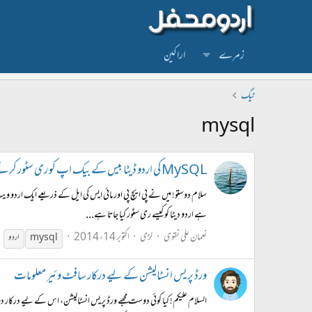
زمرے
اراکین
ٹیگ
mysql
MySQL کی اردو ڈیٹا بیس کے بیک اپ کو ری سٹور کرنے کا مسلہ
سلام دوستو! میں نے پی ایچ پی اور مائی ایس کی ایل کے ذریعے ایک اردو وی
ہے اردو دیٹا کو کیسے ری سٹور کیا جاتا ہے...
نعمان علی نقوی
لڑی
اکتوبر 14، 2014
mysql
اردو
ورڈ پریس انسٹالیشن کے لیے درکار سافٹ وئیر معلومات