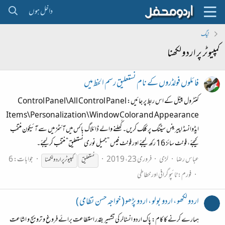
داخل ہوں
ٹیگ
کمپیوٹر پر اردو لکھنا
فائلوں فولڈروں کے نام نستعلیق رسم الخط میں
کنٹرول پینل کے اس ربط پر جائیں: Control Panel\All Control Panel
Items\Personalization\Window Color and Appearance
ایڈوانسڈ اپیرینس سیٹنگ پر کلک کریں۔ کُھلنے والے ڈائلاگ باکس میں آئٹمز میں سے آئیکون منتخب
کیجئے، فونٹ سائز 16 رکھ لیجئے اور فونٹ فیس ”جمیل نوری نستعلیق“ منتخب کرلیجئے۔
عباس رضا
لڑی
فروری 23، 2019
جوابات: 6
نستعلیق
کمپیوٹر
پر
اردو
لکھنا
فورم:
ٹائپو گرافی اور خطاطی
اردو لکھو ، اردو بولو ، اردو پڑھو ( خواجہ حسن نظامی )
ہمارے کرنے کا کام: پاک اردو انسٹالر کی تشہیر بقدر استطاعت برائے فروغ و ترویج و اشاعت