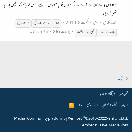
اردو اس پوسٹ کا پرنٹ آوٹ لے کر نمایاں جگہ پر آویزاں کر دیجیے۔ اس تھریڈ کا لنک فیس بک پر
شئیر کر دیں
الف نظامی
لڑی
اگست 8، 2013
اردو
اردو
حروف تہجی
حروف تہجی
جوابات: 86
فورم:
اردو نامہ
پاک
اردو
انسٹالر
کمپیوٹر
پر
اردو
لکھنا
ٹیگ
مہر
اردو جدید
رابطہ
قواعد و ضوابط
راز داری
مدد
R
S
S
®
Media
|
Community platform by XenForo
© 2010-2022 XenForo Ltd.
embeds via s9e/MediaSites