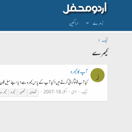
زمرے
اراکین
ٹیگ
کیمرے
آپ کا کیمرہ
ز
کیا آپ فوٹوگرافی کرتے ہیں؟ کیا آپ کے پاس کیمرہ ہے؟ یا اپنے سیل فون س
زیک
لڑی
اکتوبر 18، 2007
تصاویر
تصویر
کیمرہ
کیمر