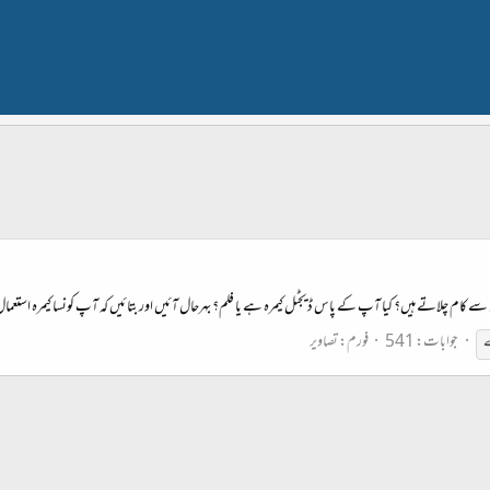
ے کام چلاتے ہیں؟ کیا آپ کے پاس ڈیجٹل کیمرہ ہے یا فلم؟ بہرحال آئیں اور بتائیں کہ آپ کونسا کیمرہ استعمال
جوابات: 541
فورم:
تصاویر
ے