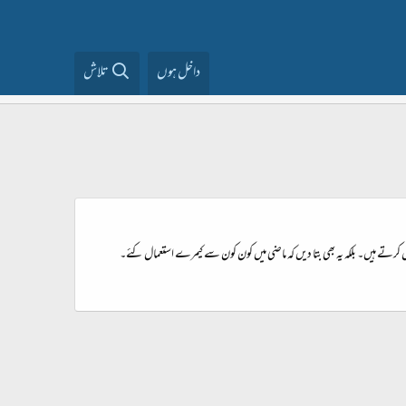
داخل ہوں
تلاش
 کرتے ہیں۔ بلکہ یہ بھی بتا دیں کہ ماضی میں کون کون سے کیمرے استعمال کئے۔