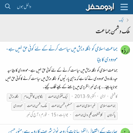
داخل ہوں
ٹیگ
ملک دشمن جماعت
جماعت اسلامی کو بنگلہ دیش میں سیاست کرنے کے لئے کوئی حق نہیں ہے -
مودودی کا بیٹا
جماعت اسلامی کو بنگلہ دیش میں سیاست کرنے کے لئے کوئی حق نہیں ہے - مودودی کا بیٹا سید
حیدر فاروق مودودی نے کہا ہے کہ مذہبی پارٹیوں کو بنگلہ دیش میں سیاست کرنے کا کوئی حق نہیں
ہونا چاہیئے۔۔ پوری خبر انگریزی میں پڑھنے کے لیئے کلک کیجئے۔
کاشفی
لڑی
اکتوبر 9، 2013
ایک فتنوی
جماعت
بنگالیوں کا قتل عام
بنگلہ دیش
جماعت
اسلامی
غیراسلامی
جماعت
مسلم
دشمن
جماعت
ملک
دشمن
جماعت
مودودی
جوابات: 15
فورم:
آج کی خبر
پاکستان
کلاشنکوف کلچر والی
جماعت
بھارت کے اشتعال انگیز بیانات کی وجہ نواز شریف کا رویہ ہے،منور حسن