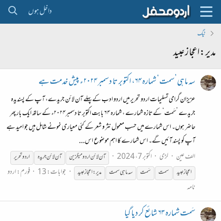
داخل ہوں
ٹیگ
مدیر:اعجاز عبید
سہ ماہی’سمت‘ شمارہ ۶۴، اکتوبر تا دسمبر ۲۰۲۴ء پیش خدمت ہے
عزیزان گرامی تسلیمات اردو تحریر میں اردو ادب کے پہلے آن لائن جریدے، آپ کے پسندیدہ
جریدے ’سَمت‘ کے تازہ شمارے ، شمارہ ۶۴ بابت اکتوبر تا دسمبر۲۰۲۴ء کے ساتھ ایک بار پھر
حاضر ہوں۔ اس شمارے میں حسب معمول نثر و شعر کے کئی معیاری نمونے شامل ہیں جو امید ہے
آپ کو پسند آئیں گے۔ اس شمارے کا اہم موضوع اس...
الف عین
لڑی
اکتوبر 7، 2024
آن لائن اردو میگزین
آن لائن جریدہ
اردو تحریر
جوابات: 13
فورم:
اردو
اعجاز
عبید
سمت
سَمت
سہ ماہی سمت
مدیر:اعجاز
عبید
نامہ
سَمت شمارہ ۶۳ شائع کر دیا گیا