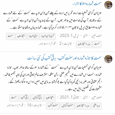
سمت شمارہ ۵۸ کا اجراء
عزیزان گرامی تسلیمات اردو تحریر میں اردو کے پہلے آن لائن جریدے ’سَمت‘ کے نئے شمارے
کے ساتھ پھر آپ کی خدمت میں حاضر ہوں۔ آپ کے پسندیدہ آن لائن جریدے ’سَمت‘ کے
شمارہ ۵۸ مطابق اپریل تا جون ۲۰۲۳ء کا اجراء کر دیا گیا ہے۔ شمارہ یہاں دیکھا جا سکتا ہے...
الف عین
لڑی
اپریل 1، 2023
آن لائن جریدہ
ادبی جریدہ
اعجاز
عبید
سمت
جوابات: 2
فورم:
اردو نامہ
سَمت
مدیر:اعجاز
عبید
سمت کا تازہ شمارہ اور مفت کتب، برقی کتب کی نئی سائٹ
عزیزانِ گرامی تسلیمات آن لائن جریدے ’’سَمت‘‘ کے شمارہ ۵۱ کے ساتھ حاضر ہوں۔ تازہ
شمارہ - سَمت اس شمارے میں شمیم حنفی، رتن سنگھ، مشرف عالم ذوقی اور ان کی اہلیہ تبسم فاطمہ،
انجم عثمانی اور عنبر بہرائچی کو یاد کیا گیا ہے جو گزشتہ سہ ماہی میں ہمیں اداس و سوگوار چھوڑ گئے۔
مشمولات کی تفصیل ذیل میں ہے...
الف عین
لڑی
جولائی 1، 2021
اعجاز
عبید
برقئ کتابیں
برقی کتب
سمت
جوابات: 16
فورم:
اردو نامہ
مدیر اعلیٰ
مدیر:اعجاز
عبید
مفت کتابیں
مفت کتب