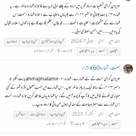
عزیزان گرامی تسلیمات اردو تحریر میں اردو کے پہلے ادبی جریدے کا تازہ شمارہ حاضر ہے۔ یہ
شمارہ ۶۳، بابت جولائی تا ستمبر ۲۰۲۴ء ہے جو یہاں دستیاب ہے: تازہ شمارہ - سَمت اس
شمارے کے مشمولات: عقیدت : نعت ۔۔۔ محمد بلال اعظم گاہے گاہے باز خواں: علامہ اقبال
کی یاد میں ۔۔۔ امین احسن اصلاحی ادبی...
الف عین
لڑی
جولائی 1، 2024
آن لائن اردو میگزین
آن لائن جریدہ
اردو ادب
جوابات: 6
فورم:
اردو نامہ
اعجا
عبید
سمت
مدیر:اعجاز
عبید
سَمت، شمارہ 60 کا اجراء
عزیزان گرامی سَمت کے نئے شمارے، شمارہ ۶۰، ahmajmalamirبابت اکتوبر تا
دسمبر ۲۰۲۳ء کے ساتھ ایک بار پھر حاضر ہوں۔ اس شمارے میں حسب معمول نثر و شعر کے کئی
معیاری نمونے شامل ہیں جو آپ کو پسند آئیں گے۔ نیا شمارہ یہاں ملاحظہ کریں تازہ شمارہ - سَمت
اس شمارے سے اصغر وجاہت کے ہندی ناول من ماٹی کا اردو روپ...
الف عین
لڑی
اکتوبر 1، 2023
آن لائن جریدہ
اردو ادبی رسالہ
اردوتحریر
جوابات: 9
فورم:
اردو نامہ
سمت
مدیر:اعجاز
عبید