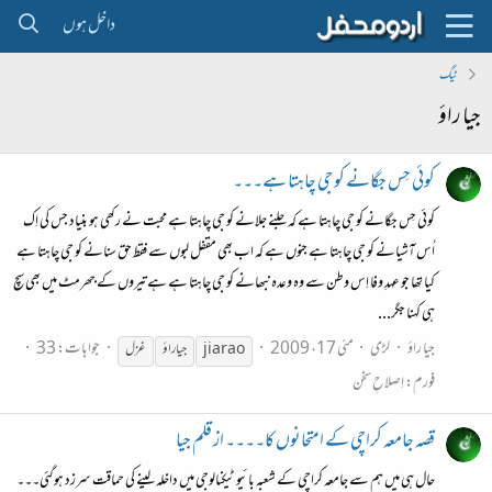
داخل ہوں
ٹیگ
جیا راؤ
کوئی حِس جگانے کو جی چاہتا ہے۔۔۔
کوئی حِس جگانے کو جی چاہتا ہے کہ جلنے جلانے کو جی چاہتا ہے محبت نے رکھی ہو بنیاد جس کی اِک
اُس آشیانے کو جی چاہتا ہے جنوں ہے کہ اب بھی مقفل لبوں‌ سے فقط حق سنانے کو جی چاہتا ہے
کیا تھا جو عہدِ وفا اِس وطن سے وہ وعدہ نبھانے کو جی چاہتا ہے ہے تیروں کے جھرمٹ میں بھی سچ
ہی کہنا جگر...
جیا راؤ
لڑی
مئی 17، 2009
جوابات: 33
jiarao
جیا
راؤ
غزل
فورم:
اِصلاحِ سخن
قصہ جامعہ کراچی کے امتحانوں کا۔۔۔۔ از قلم جیا
حال ہی میں ہم سے جامعہ کراچی کے شعبہ بائیو ٹیکنالوجی میں داخلہ لینے کی حماقت سرزد ہوگئی۔۔۔