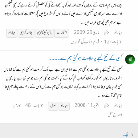
پہلے پہل ہم اساتذہ کے رویوں کو سہنے اور خود کو یہ سمجھانے کی کوشش کرتے رہے کہ نجی تعلیمی
ادارے سے سرکاری تعلیمی ادارے میں آنے والوں کو شروع میں کچھ مشکلات کا سامنا کرنا پڑتا
ہے سو ہم بھی کچھ ہی عرصہ میں...
جیا راؤ
لڑی
مارچ 29، 2009
امتحانات
بائیو ٹیکنالوجی
جامعہ کراچی
جیا
راؤ
جوابات: 12
فورم:
آپ کی تحریریں
کسی کے تلخ لہجے پر حلاوت ہو گئی ہم سے۔۔۔۔
کسی کے تلخ لہجے پر حلاوت ہو گئی ہم سے انا حیران ہے اب تک کرامت ہو گئی ہم سے کہا تھا ناں
! غرور و ناز یوں ہم کو نہ دکھلاو کہو اب تم کرو گے کیا، محبت ہو گئی ہم سے جو میری بے نیازی پہ
بھی مجھ پر جان دیتا تھا ہوا آخر اسے یہ کیا، شکایت ہو گئی ہم سے بس اس کے نام سے پہلے ہم اپنا
نام لکھ آئے وہ...
جیا راؤ
لڑی
اکتوبر 11، 2008
جوابات: 48
فورم:
جیا
راؤ
غزل
اِصلاحِ سخن
ٹیگ