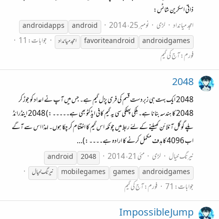
ذاتی اسکرین شاٹس:
امجد میانداد
لڑی
نومبر 25، 2014
android
apps
android
جوابات: 11
games
android
android
favorite
امجد میانداد
فورم:
آج کی گیم
2048
2048 ایک بہت ہی زبردست قسم کی فری پزل گیم ہے۔ جس میں آپ نے اعداد کو جوڑ کر
2048 کا ہندسہ بنانا ہے۔ ہلکی پھلکی سی یہ گیم کافی ایڈکٹو بھی ہے۔۔۔۔۔ :) 2048 اینڈرائڈ
پلے گوگل آنلائن کھیلنے کے لئے ربط میں چونکہ اس گیم کا اختتام کر چکا ہوں۔ لہذا اس سے آگے
اب 4096 کا ہدف مکمل کرنے کا ارادہ ہے۔۔۔۔ :)...
نیرنگ خیال
لڑی
مئی 21، 2014
android
2048
games
android
games
mobile games
نیرنگ خیال
جوابات: 71
فورم:
آج کی گیم
Impossible Jump