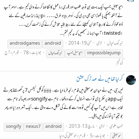
امپوسیبل جمپ ایک بہت ہی توجہ طلب اور فوری ردّعمل کا تقاضا کرنے والی گیم ہے۔ ادھر آپ
نے آنکھ جھپکی یا تھوڑا سی بھی دیری کی۔ اُدھر بیڑہ غرق۔۔۔۔ :p اینڈرائڈ صارفین کے لئے
ڈاؤنلوڈ کرنے کا ربط آنلائن کھیلنے کے لئے ربط بقیہ تلاش کرنے کی زحمت کریں۔۔۔
:twisted: آپ ایسا نہ سمجھیں کہ یہ گیم ختم...
نیرنگ خیال
لڑی
مئی 19، 2014
android
games
android
جوابات: 78
فورم:
آج
impossible jump
امپوسبل جمپ
نیرنگ خیال
کی گیم
کر لیا تھا میں نے عہد ترک عشق
لیں جی ، میں نے میدان موسیقی میں قدم رنجہ فرما دیا ہے۔ ہاہاہاہاہا گوگل نیکسس 7 پر گھومتے پھرتے
ایک app پر نظر پڑی تو اسے انسٹال کرکے دیکھا ۔ نام ہے songify اور جیسا کہ نام سے
ظاہر ہے اس میں آپ کچھ کہیں تو وہ اسے گانے کی شکل دے دیتی ہے ۔ ایک شعر دہرایا اور پھر
جو نتیجہ آیا تو زندگی میں پہلی...
محب علوی
لڑی
مارچ 13، 2013
songify
nexus 7
android
جوابات: 5
فورم:
موسیقی کی دنیا
موسیقی