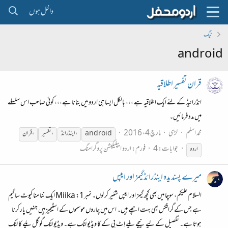
داخل ہوں
ٹیگ
android
قران تفسیر اطلاقیہ
انڈرائیڈ کے لئے ایک اطلاقیہ ہے ،،، بالکل ایسا ہی اردو میں بنانا ہے،،، کوئی صاحب اس سلسلے
میں مدد فرمائیں۔
محمد اسلم
لڑی
مارچ 4، 2016
android
، اینڈرائڈ
، تفسیر
، قران
جوابات: 4
فورم:
اردو ایپلیکیشن پروگرامنگ
اردو
میرے پسندیدہ اینڈرائڈ گیمز اور ایپس
السلام علیکم، سوچا میں بھی کچھ گیمز اور ایپس شئیر کر لوں۔ نمبر1: Miika ایک ننا منا کیوٹ سا گیم
ہے جس کے گرافکس بھی بہت اچھے ہیں۔ اس میں چاروں موسموں کے اسٹیجیز ہیں جنہیں پار کرنا
ہوتا ہے۔ تفصیل کے لیے نیچے پلے اِٹ پی کے کا ویڈیو لنک ہے۔ ویڈیو لنک گوگل پلے کا لنک