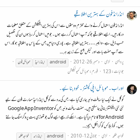
انڈرائڈ فون کے بہترین اطلاقیے
انڈرائڈ فون استمال کرنے والے محترم دوستوں سے اس کی بہترین اپلیکیشن کے متعلق معلومات
درکار ہیں۔ایسے اطلاقیے جو کہ آپ استمال کر رہے ہوں ۔ جو میں استمال کر رہا ہوں ان کی تفصیل
حسب ذیل ہے، وائیبر ۔۔۔بہترین اطلاقیہ ہے۔پوری دنیا میں جس کے پاس یہ اطلاقیہ ہو گا۔اس
سے آپ مفت بات اور ٹیکس میسج کے زریعہ ہر...
پردیسی
لڑی
دسمبر 26، 2012
android
اینڈرائیڈ
موبائل فون
جوابات: 123
فورم:
موبائل کمیونیکیشن
اور اب ۔ موبائل اپلی کیشنز ۔ خود بنائیے۔
گوگل نے ایک نیا سافٹ وئیر جاری کیا ہے،جس کی مدد سے گوگل اینڈرائیڈ سمارٹ فون کے لیے
نئی نئی اپلیکشنز بنائی جاسکتی ہیں۔ مفت سافٹ وئیر جس کو Google App Inventor
for Android کا نام دیا گیاہے۔ اسکے ذریعے ایسے لوگ جو تھوڑی بہت پروگرامنگ جانتے
ہوں۔ کوڈ بلاکس کو گرافکل امیجز...
خواجہ طلحہ
لڑی
جولائی 12، 2010
android
اینڈرائد
خواجہ طلحہ