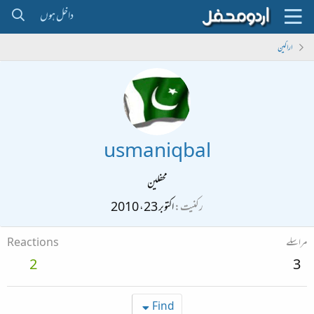
داخل ہوں
اراکین
usmaniqbal
محفلین
رکنیت
اکتوبر 23، 2010
مراسلے
Reactions
2
3
Find