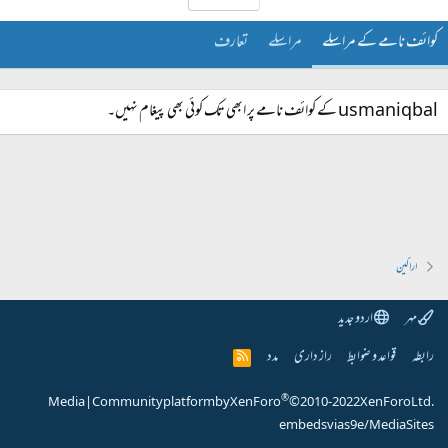
کوائف نامے کے مراسلے
مراسلے
تعارف
usmaniqbal کے کوائف نامے پر ابھی تک کوئی بھی پیغام نہیں۔
اراکین
مہر
اردو جدید
رابطہ
قواعد و ضوابط
راز داری
مدد
R
S
S
®
Media
|
Community platform by XenForo
© 2010-2022 XenForo Ltd.
embeds via s9e/MediaSites