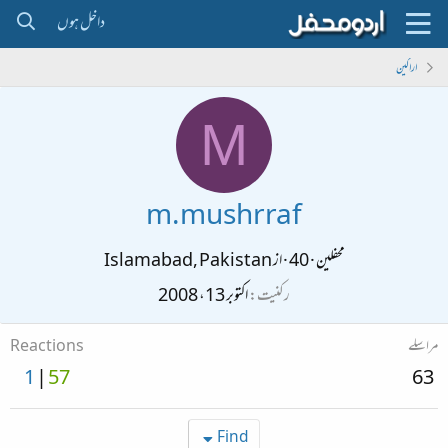
داخل ہوں
اراکین
M
m.mushrraf
محفلین
·
40
·
از
Islamabad, Pakistan
رکنیت
اکتوبر 13، 2008
مراسلے
Reactions
1
57
63
Find