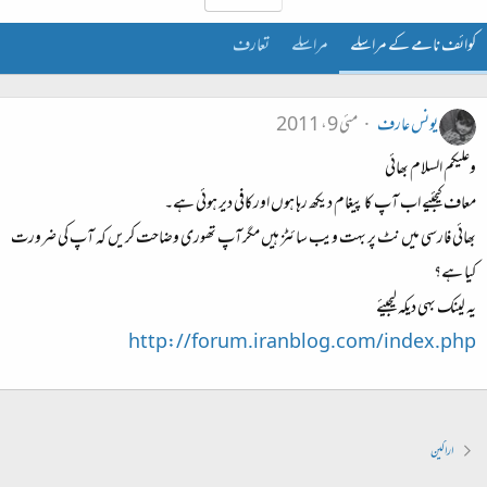
کوائف نامے کے مراسلے
مراسلے
تعارف
یونس عارف
مئی 9، 2011
وعليكم السلام بھائی
معاف کیجئیے اب آپ کا پیغام دیکھ رہا ہوں اورکافی دیر هوئی هے۔
بھائی فارسی میں نٹ پر بہت ویب سائٹز ہیں مگرآپ تھوری وضاحت کریں کہ آپ کی ضرورت
کیا هے؟
یه لینک بهی دیکه لیجیئے
http://forum.iranblog.com/index.php
اراکین