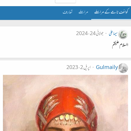
کوائف نامے کے مراسلے
مراسلے
تعارف
سیما علی
جولائی 24، 2024
السلام علیکمُ
Gulmaily
اپریل 2، 2023