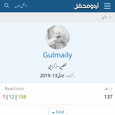
داخل ہوں
اراکین
Gulmaily
محفلین
·
از
کراچی
رکنیت
جولائی 13، 2019
مراسلے
Reactions
1
12
158
137
Find