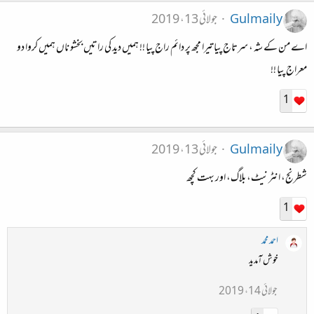
Gulmaily
جولائی 13، 2019
اے من کے شہ ، سرتاج پیا تیرا مجھ پر دائم راج پیا !! ہمیں دید کی راتیں بخشو ناں ہمیں کروا دو
معراج پیا !!
1
Gulmaily
جولائی 13، 2019
شطرنج، انٹرنیٹ، بلاگ، اور بہت کچھ
1
احمد محمد
خوش آمدید
جولائی 14، 2019