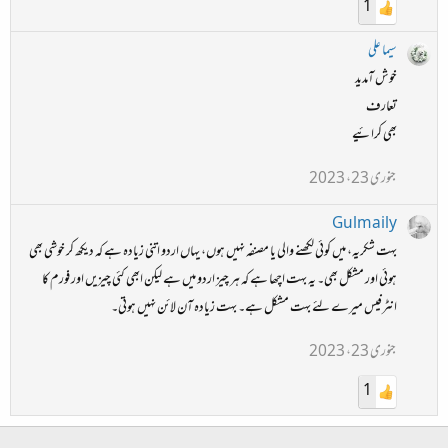
1
سیما علی
خوش آمدید
تعارف
بھی کرائیے
جنوری 23، 2023
Gulmaily
بہت شکریہ، میں کوئی لکھنے والی یا مصنفہ نہیں ہوں، یہاں اردو اتنی زیادہ ہے کہ دیکھ کر خوشی بھی
ہوئی اور مشکل بھی۔ یہ بہت اچھا ہے کہ ہر چیز اردو میں ہے لیکن ابھی کئی چیزیں اور فورم کا
انٹرفیس میرے لئے بہت مشکل ہے۔ بہت زیادہ آن لائن نہیں ہوتی۔
جنوری 23، 2023
1