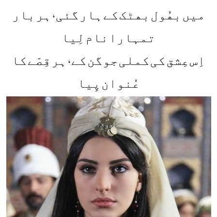
ﻣﯿﮟ ﺑﮭُﻮﻝ ﺑﮭﭩﮏ ﮐﮯ ﮨﺎﺭ ﮔﺌﯽ، ﮨﺮ ﺑﺎﺭ
ﺗﻤﮩﺎﺭﺍ ﻧﺎﻡ ﻟِﯿﺎ
ﺍِﺱ ﻋِﺸﻖ ﮐﯽ ﮐﻤﻠﯽ ﺟﻮﮔﻦ ﮐﮯ، ﮨﺮ ﻗِﺼّﮯ ﮐﺎ
ﻋُﻨﻮﺍﻥ ﭘِﯿﺎ