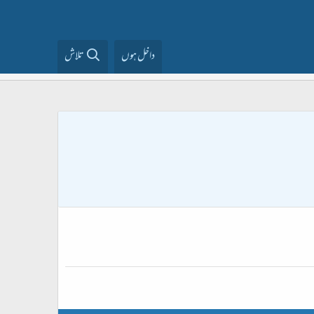
داخل ہوں
تلاش