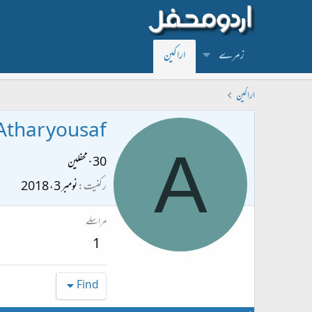
زمرے
اراکین
اراکین
Athar yousaf
A
30
·
محفلین
رکنیت
نومبر 3، 2018
مراسلے
1
Find