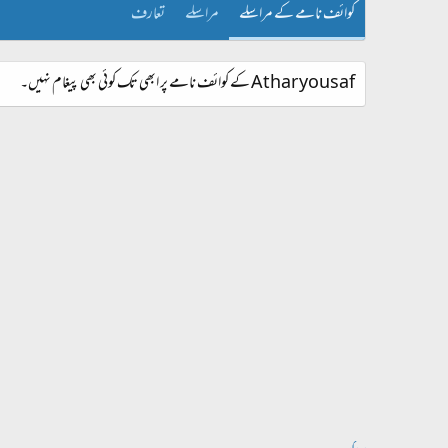
کوائف نامے کے مراسلے
مراسلے
تعارف
Athar yousaf کے کوائف نامے پر ابھی تک کوئی بھی پیغام نہیں۔