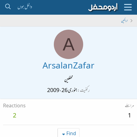
داخل ہوں
اراکین
A
Arsalan Zafar
محفلین
رکنیت
جنوری 26، 2009
مراسلے
Reactions
2
1
Find