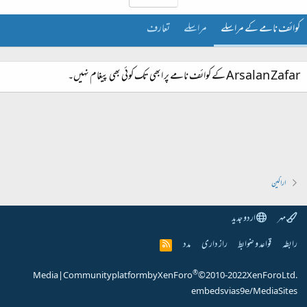
کوائف نامے کے مراسلے
مراسلے
تعارف
Arsalan Zafar کے کوائف نامے پر ابھی تک کوئی بھی پیغام نہیں۔
اراکین
مہر
اردو جدید
رابطہ
قواعد و ضوابط
راز داری
مدد
R
S
S
®
Media
|
Community platform by XenForo
© 2010-2022 XenForo Ltd.
embeds via s9e/MediaSites