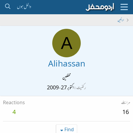
داخل ہوں
اراکین
A
Ali hassan
محفلین
رکنیت
اکتوبر 27، 2009
مراسلے
Reactions
4
16
Find