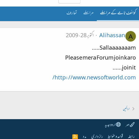
کوائف نامے کے مراسلے
مراسلے
تعارف
Ali hassan
اکتوبر 28، 2009
A
Sallaaaaaaam.....
Please mera Forum join karo
join it......
http://www.newsoftworld.com/
اراکین
مہر
اردو جدید
رابطہ
قواعد و ضوابط
راز داری
مدد
R