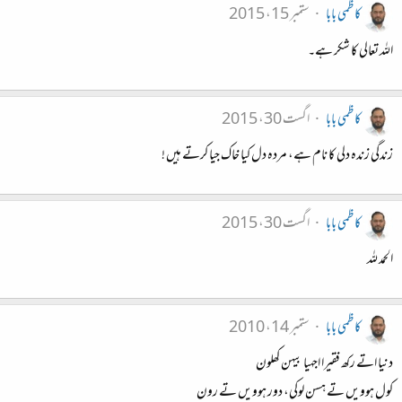
کاظمی بابا
ستمبر 15، 2015
اللہ تعالی کا شکر ہے۔
کاظمی بابا
اگست 30، 2015
زندگی زندہ دلی کا نام ہے، مردہ دل کیا خاک جیا کرتے ہیں !
کاظمی بابا
اگست 30، 2015
الحمد للہ
کاظمی بابا
ستمبر 14، 2010
دنیا اتے رکھ فقیرا اجہیا بیہن کھلون
کول ہوویں تے ہسن لوکی، دور ہوویں تے رون