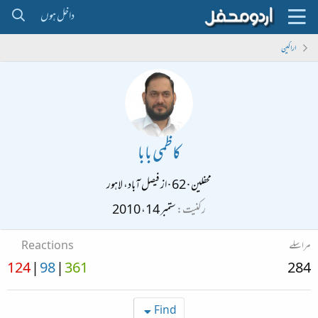
داخل ہوں
اراکین
کاظمی بابا
محفلین
·
62
·
از
فیصل آباد، لاہور
رکنیت
ستمبر 14، 2010
مراسلے
Reactions
124
98
361
284
Find