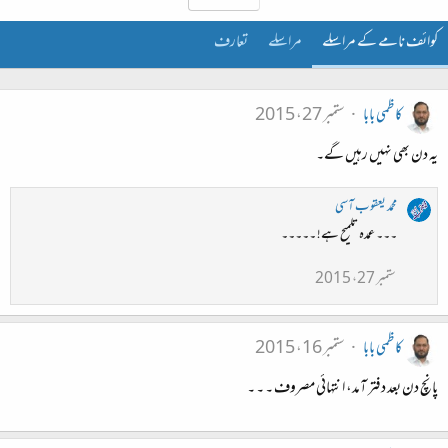
کوائف نامے کے مراسلے
مراسلے
تعارف
کاظمی بابا
ستمبر 27، 2015
یہ دن بھی نہیں رہیں گے۔
محمد یعقوب آسی
۔۔۔ عمدہ تلمیح ہے! ۔۔۔۔۔
ستمبر 27، 2015
کاظمی بابا
ستمبر 16، 2015
پانچ دن بعد دفتر آمد، انتہائی مصروف ۔ ۔ ۔