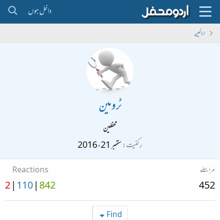
داخل ہوں
اراکین
ٹرومین
محفلین
رکنیت
ستمبر 21، 2016
مراسلے
Reactions
2
110
842
452
Find