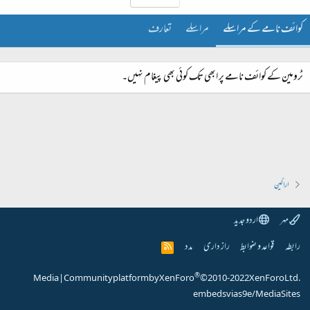
کوائف نامے کے مراسلے
مراسلے
تعارف
ٹرومین کے کوائف نامے پر ابھی تک کوئی بھی پیغام نہیں۔
اراکین
مہر
اردو جدید
رابطہ
قواعد و ضوابط
راز داری
مدد
R
S
S
®
Media
|
Community platform by XenForo
© 2010-2022 XenForo Ltd.
embeds via s9e/MediaSites