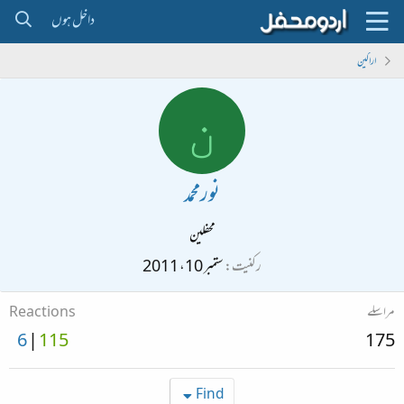
داخل ہوں
اراکین
ن
نورمحمد
محفلین
رکنیت
ستمبر 10، 2011
مراسلے
Reactions
6
115
175
Find