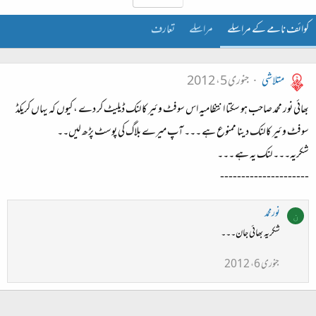
کوائف نامے کے مراسلے
مراسلے
تعارف
متلاشی
جنوری 5، 2012
بھائی نور محمد صاحب ہو سکتا انتظامیہ اس سوفٹ وئیر کا لنک ڈیلیٹ کر دے ، کیوں کہ یہاں کریکڈ
سوفٹ وئیر کا لنک دینا ممنوع ہے ۔۔۔ آپ میرے بلاگ کی پوسٹ پڑھ لیں۔۔
شکریہ۔۔۔ لنک یہ ہے ۔۔۔
---------------------
نورمحمد
ن
شکریہ بھائی جان۔۔۔
جنوری 6، 2012