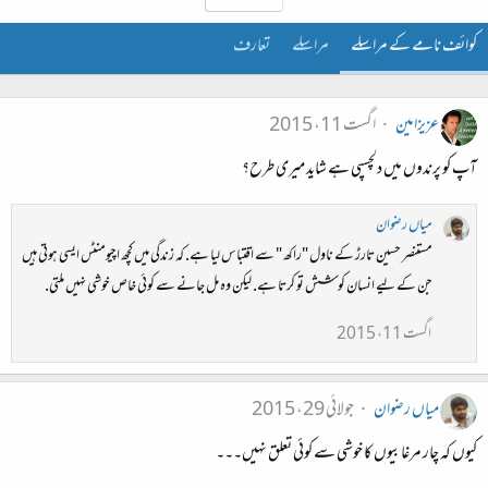
کوائف نامے کے مراسلے
مراسلے
تعارف
عزیزامین
اگست 11، 2015
آپ کو پرندوں میں دلچسپی ہے شاید میری طرح؟
میاں رضوان
مستنصر حسین تارڑ کے ناول "راکھ " سے اقتباس لیا ہے. کہ زندگی میں کچھ اچیومنٹس ایسی ہوتی ہیں
جن کے لیے انسان کوشش تو کرتا ہے. لیکن وہ مل جانے سے کوئی خاص خوشی نہیں ملتی.
اگست 11، 2015
میاں رضوان
جولائی 29، 2015
کیوں کہ چار مرغابیوں کا خوشی سے کوئی تعلق نہیں۔۔۔