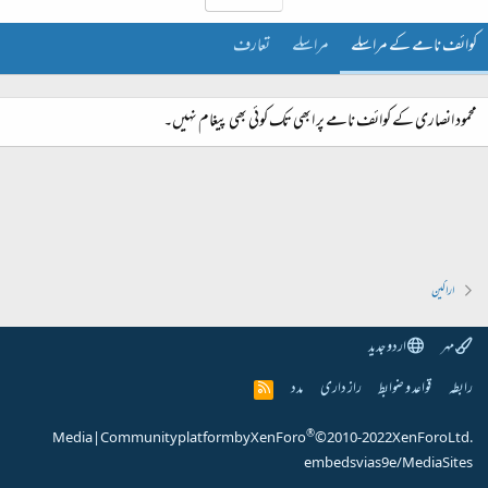
کوائف نامے کے مراسلے
مراسلے
تعارف
محمود انصاری کے کوائف نامے پر ابھی تک کوئی بھی پیغام نہیں۔
اراکین
مہر
اردو جدید
رابطہ
قواعد و ضوابط
راز داری
مدد
R
S
S
®
Media
|
Community platform by XenForo
© 2010-2022 XenForo Ltd.
embeds via s9e/MediaSites