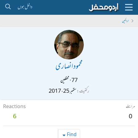
داخل ہوں
اراکین
محمود انصاری
77
·
محفلین
رکنیت
ستمبر 25، 2017
مراسلے
Reactions
6
0
Find