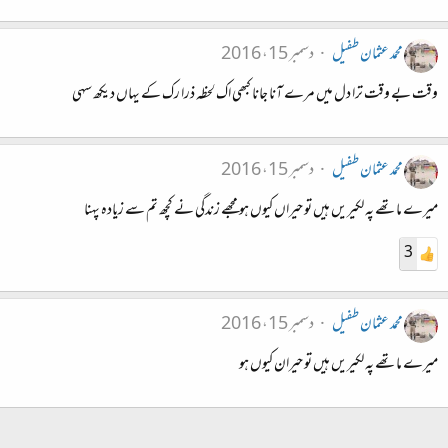
محمد عثمان طفیل
دسمبر 15، 2016
وقت بے وقت ترا دل میں مرے آنا جانا کبھی اک لحظہ ذرا رک کے یہاں دیکھ سہی
محمد عثمان طفیل
دسمبر 15، 2016
میرے ماتھے پہ لکیریں ہیں تو حیراں کیوں ہو مجھے زندگی نے کچھ تم سے زیادہ پہنا
3
محمد عثمان طفیل
دسمبر 15، 2016
میرے ماتھے پہ لکیریں ہیں تو حیران کیوں ہو