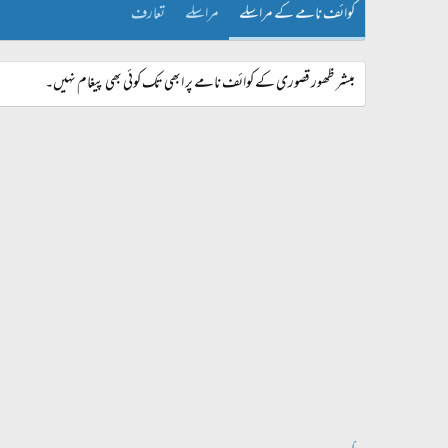
کوائف نامے کے مراسلے
مراسلے
تعارف
مبشر ظھور قصوری کے کوائف نامے پر ابھی تک کوئی بھی پیغام نہیں۔