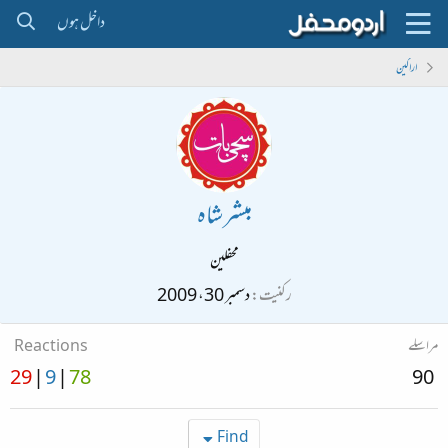
داخل ہوں
اراکین
مبشر شاہ
محفلین
رکنیت
دسمبر 30، 2009
مراسلے
Reactions
29
9
78
90
Find