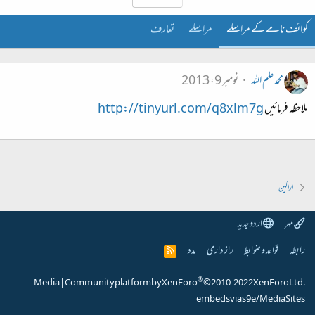
کوائف نامے کے مراسلے
مراسلے
تعارف
محمد علم اللہ
نومبر 9، 2013
ملاحظہ فرمائیں
http://tinyurl.com/q8xlm7g
اراکین
مہر
اردو جدید
رابطہ
قواعد و ضوابط
راز داری
مدد
R
S
S
®
Media
|
Community platform by XenForo
© 2010-2022 XenForo Ltd.
embeds via s9e/MediaSites