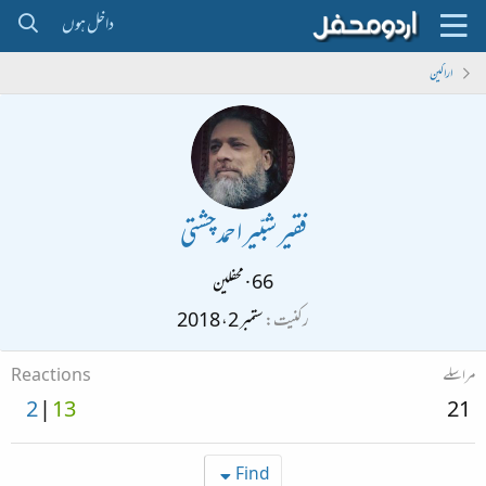
داخل ہوں
اراکین
فقیر شبّیر احمد چشتی
66
·
محفلین
رکنیت
ستمبر 2، 2018
مراسلے
Reactions
2
13
21
Find