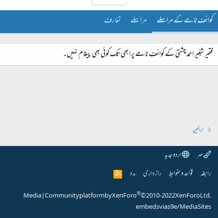
کوائف نامے کے مراسلے
مراسلے
تعارف
فقیر شبّیر احمد چشتی کے کوائف نامے پر ابھی تک کوئی بھی پیغام نہیں۔
اراکین
مہر
اردو جدید
رابطہ
قواعد و ضوابط
راز داری
مدد
R
S
S
®
Media
|
Community platform by XenForo
© 2010-2022 XenForo Ltd.
embeds via s9e/MediaSites