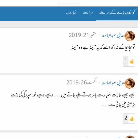
کوائف نامے کے مراسلے
مراسلے
تعارف
عدیل عبد الباسط
ستمبر 21، 2019
تو بچا بچا کے نہ رکھ اسے کہ یہ آئینہ ہے وہ آئینہ
1
عدیل عبد الباسط
اگست 26، 2019
جیسے جیسے حالات اختیار سے باہر ہوتے چلے جاتے ہیں ۔۔۔ ویسے ویسے خود سپردگی کی لذت
بڑھتی چلی جاتی ہے۔۔۔
2