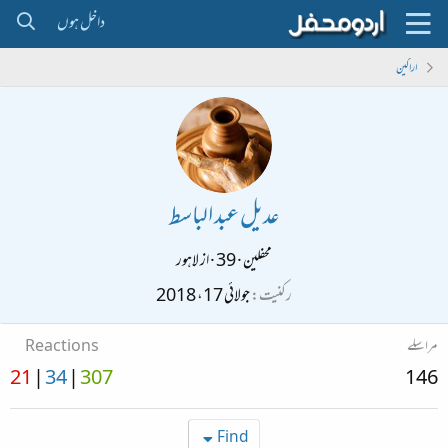
داخل ہوں
اراکین
عدیل عبد الباسط
محفلین
·
39
·
از
لاہور
رکنیت
جولائی 17، 2018
مراسلے
Reactions
21
34
307
146
Find