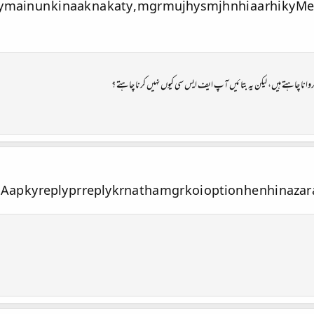
ly main un ki naak na katy , mgr mujhy smjh nhi aa rhi ky M
 چاہتے ہیں، لیکن یہ بتائیں آپ ایف ایس سی کیوں نہیں کرنا چاہتے ؟
Aap ky reply pr reply krna tha mgr koi option he nhi nazar