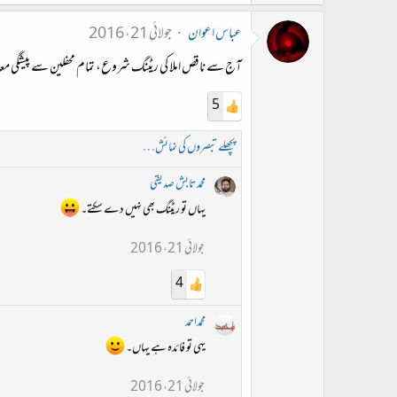
عباس اعوان
جولائی 21، 2016
آج سے ناقص املا کی ریٹنگ شروع، تمام محفلین سے پیشگی 
5
پچھلے تبصروں کی نمائش…
محمد تابش صدیقی
یہاں تو ریٹنگ بھی نہیں دے سکتے۔
جولائی 21، 2016
4
محمداحمد
یہی تو فائدہ ہے یہاں۔
جولائی 21، 2016