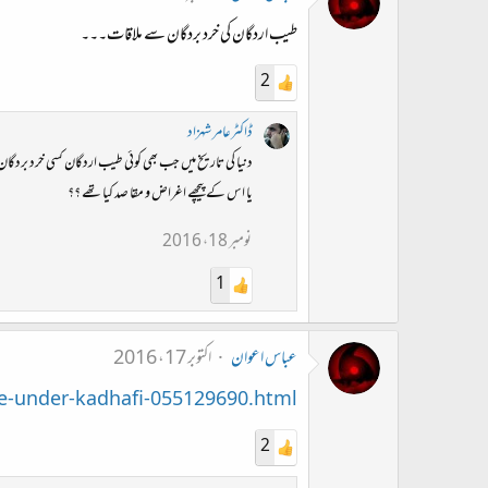
طیب اردگان کی خرد بردگان سے ملاقات۔۔۔
2
ڈاکٹرعامر شہزاد
دنیا کی تاریخ میں جب بھی کوئی طیب اردگان کسی خرد بردگان سے
یا اس کے پیچھے اغراض و مقا صد کیا تھے ؟؟
نومبر 18، 2016
1
عباس اعوان
اکتوبر 17، 2016
e-under-kadhafi-055129690.html
2