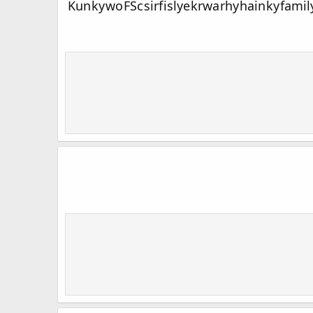
Kun ky wo FSc sirf islye krwa rhy hain ky fami