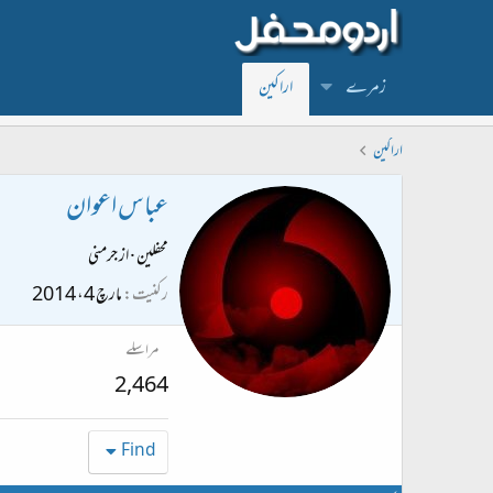
زمرے
اراکین
اراکین
عباس اعوان
محفلین
·
از
جرمنی
رکنیت
مارچ 4، 2014
مراسلے
2,464
Find