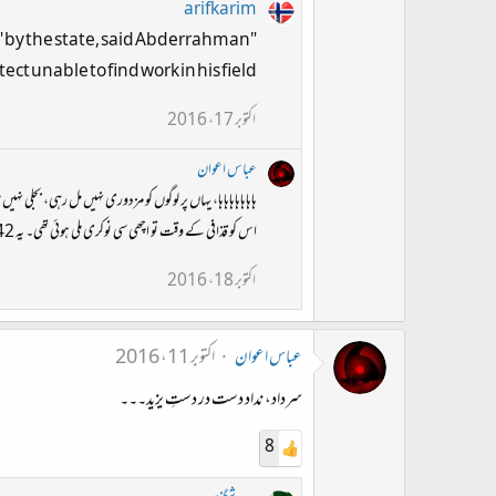
arifkarim
e" by the state, said Abderrahman
ect unable to find work in his field.
اکتوبر 17، 2016
عباس اعوان
ہاہاہاہاہاہاہا، یہاں پر لوگوں کو مزدوری نہیں مل رہی، بجلی نہیں مل رہی اور آپ ایکarchitect کی prestigious
اس کو قذافی کے وقت تو اچھی سی نوکری ملی ہوئی تھی۔ یہ 42 سالہ حکومت نہیں، اس 42 سالہ حکومت کے خاتمے کے اثرات ہیں۔
اکتوبر 18، 2016
عباس اعوان
اکتوبر 11، 2016
سرداد، نداد دست در دستِ یزید۔۔۔
8