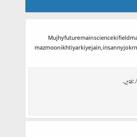
Mujhy future main science ki field mai
mazmoon ikhtiyar kiye jain, insan ny jo krn
ر سکتے ہیں۔