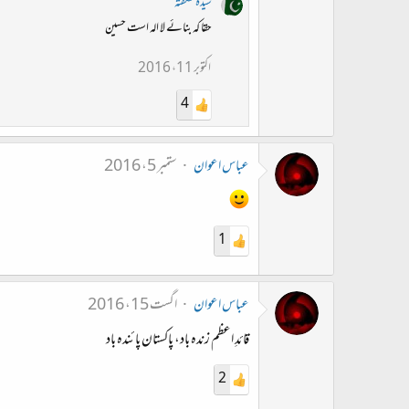
سیدہ شگفتہ
حقا کہ بنائے لا الہ است حسین
اکتوبر 11، 2016
4
عباس اعوان
ستمبر 5، 2016
1
عباس اعوان
اگست 15، 2016
قائدِ اعظم زندہ باد، پاکستان پائندہ باد
2