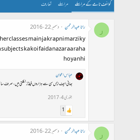
کوائف نامے کے مراسلے
مراسلے
تعارف
رانا عبدالرحمن
دسمبر 22، 2016
ر
her classes main ja kr apni marzi ky
 subjects ka koi faida nazar aa raha
ho ya nhi
عباس اعوان
بھائی ایف ایس سی سے ہزاروں فیلڈز نکلتی ہیں، صرف سائنسدان 
جنوری 4، 2017
1
رانا عبدالرحمن
دسمبر 22، 2016
ر