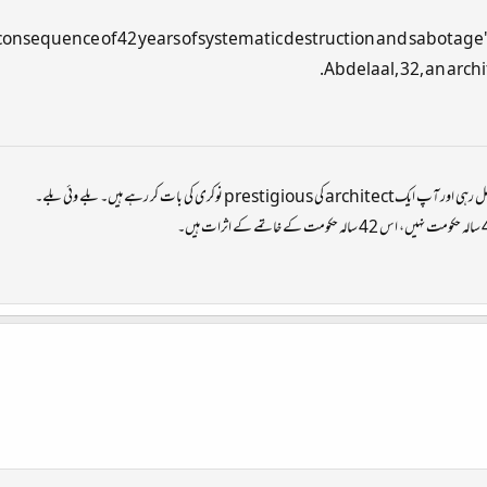
al consequence of 42 years of systematic destruction and sabotag
Abdelaal, 32, an archit
 نوکری کی بات کر رہے ہیں۔ بلے وئی بلے۔