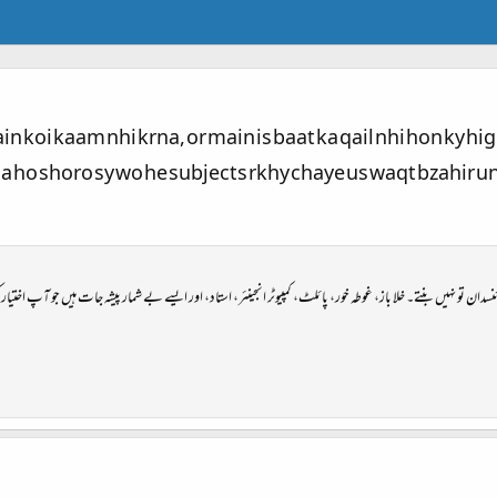
n koi kaam nhi krna, or main is baat ka qail nhi hon ky hig
a ho shoro sy wo he subjects rkhy chaye us waqt bzahir un
تو نہیں بنتے۔ خلا باز، غوطہ خور، پائلٹ، کمپیوٹر انجینئر، استاد، اور ایسے بے شمار پیشہ جات ہیں جو آپ اختیار ک