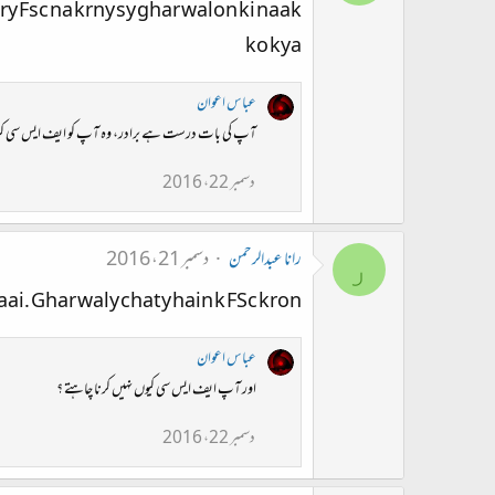
ery Fsc na krny sy ghar walon ki naak
ko kya
عباس اعوان
آپ کی بات درست ہے برادر، وہ آپ کو ایف ایس سی کروانا
دسمبر 22، 2016
رانا عبدالرحمن
دسمبر 21، 2016
ر
 aai. Ghar waly chaty hain k FSc kron
عباس اعوان
اور آپ ایف ایس سی کیوں نہیں کرنا چاہتے ؟
دسمبر 22، 2016