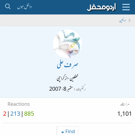
داخل ہوں
اراکین
صرف علی
محفلین
·
از
کراچی
رکنیت
ستمبر 8، 2007
مراسلے
Reactions
2
213
885
1,101
Find