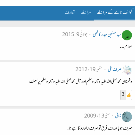
کوائف نامے کے مراسلے
مراسلے
تعارف
سید حسنین حیدر کاظمی
جولائی 9، 2015
س
سلام ۔۔
صرف علی
ستمبر 19، 2012
دشمنان محمد صلی اللہ علیہ وآلہ وسلم اور آل محمدصلی اللہ علیہ وآلہ وسلم پر لعنت
3
شانی
مئی 13، 2009
صرف ہو یا صدف فرق تو صرف ر اور د کا ہے نا۔