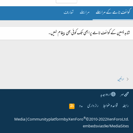
کوائف نامے کے مراسلے
مراسلے
تعارف
شاہد یسین کے کوائف نامے پر ابھی تک کوئی بھی پیغام نہیں۔
اراکین
مہر
اردو جدید
رابطہ
قواعد و ضوابط
راز داری
مدد
R
S
S
®
Media
|
Community platform by XenForo
© 2010-2022 XenForo Ltd.
embeds via s9e/MediaSites